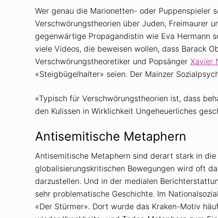
Wer genau die Marionetten- oder Puppenspieler se
Verschwörungstheorien über Juden, Freimaurer un
gegenwärtige Propagandistin wie Eva Hermann schr
viele Videos, die beweisen wollen, dass Barack O
Verschwörungstheoretiker und Popsänger
Xavier 
«Steigbügelhalter» seien. Der Mainzer Sozialpsyc
«Typisch für Verschwörungstheorien ist, dass beha
den Kulissen in Wirklichkeit Ungeheuerliches gesc
Antisemitische Metaphern
Antisemitische Metaphern sind derart stark in di
globalisierungskritischen Bewegungen wird oft d
darzustellen. Und in der medialen Berichterstat
sehr problematische Geschichte. Im Nationalsozia
«Der Stürmer». Dort wurde das Kraken-Motiv häuf