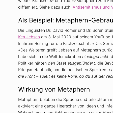
wieder Krankheits- und Todes-Metaphern zum Eins
diffamiert. Siehe dazu auch:
Antisemitismus und 
Als Beispiel: Metaphern-Gebra
Die Linguisten Dr. David Römer und Dr. Sören 
Ken Jebsen
am 3. Mai 2020 auf seinem YouTube-
In ihrem Beitrag für die Fachzeitschrift «Das S
«Des Weiteren greift Jebsen auf Metaphern zurück
habe sich in die Weltdemokratien
hineingehackt
, 
Politiker hätten
den Staat ausgeplündert
, die Bev
Kriegsmetaphorik, um die politischen Spektren
re
die Front – spielt es keine Rolle, ob du auf der re
Wirkung von Metaphern
Metaphern beleben die Sprache und erleichtern m
aktiviert eine ganze Heerschar von Ideen und Inf
Wahrnehmung von Fakten ebenso wie unser Hand