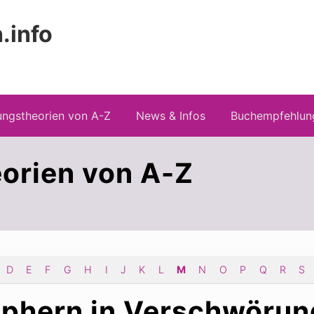
.info
 Risiken konspirationistischen Denkens
ngstheorien von A-Z
News & Infos
Buchempfehlun
orien von A-Z
D
E
F
G
H
I
J
K
L
M
N
O
P
Q
R
S
phern in Verschwörun