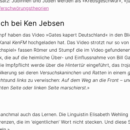
atz: Jüdinnen und Juden werden als «Krebsgeschwür», «jüd
Verschwörungstheorien
uch bei Ken Jebsen
Stumpf haben das Video »Gates kapert Deutschland« in den 
Kanal
KenFM
hochgeladen hat. Das Video strotzt nur so vo
prachspiel» fassen Römer und Stumpf die im Video gefunde
, die auf die heimliche Über- und Einflussnahme von Bill G
die Impfpflicht werde über die
Hintertür
eingeführt, das
tro
ölkerung sei deren
Versuchskaninchen
und
Ratten
in einem
g
chts
und
links
zu verwischen:
Auf dem Weg an die Front – un
chten Seite oder linken Seite marschierst
.»
anchmal auch das Lernen. Die Linguistin Elisabeth Wehling
erenzen, die im ‘eigentlichen’ Wort nicht stecken. Und dies
eln.»