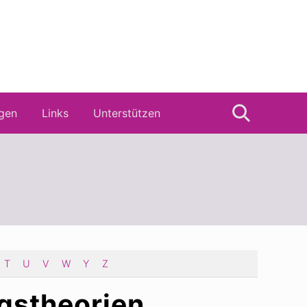
gen
Links
Unterstützen
Suche
T
U
V
W
Y
Z
gstheorien