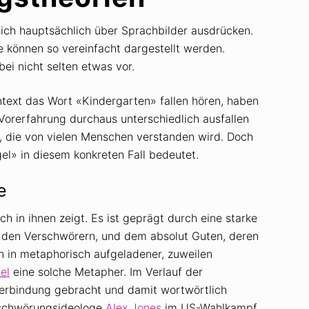
 sich hauptsächlich über Sprachbilder ausdrücken.
 können so vereinfacht dargestellt werden.
ei nicht selten etwas vor.
ntext das Wort «Kindergarten» fallen hören, haben
Vorerfahrung durchaus unterschiedlich ausfallen
, die von vielen Menschen verstanden wird. Doch
el» in diesem konkreten Fall bedeutet.
e
ich in ihnen zeigt. Es ist geprägt durch eine starke
, den Verschwörern, und dem absolut Guten, deren
n in metaphorisch aufgeladener, zuweilen
el
eine solche Metapher. Im Verlauf der
erbindung gebracht und damit wortwörtlich
erschwörungsideologe
Alex Jones
im US-Wahlkampf