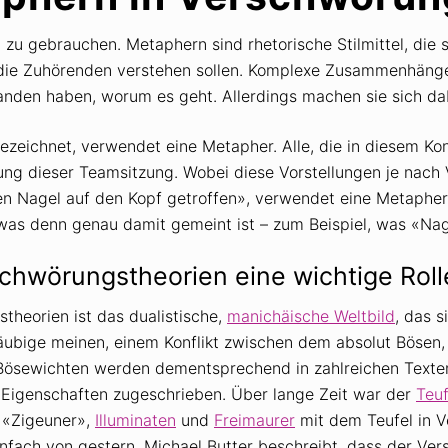
 zu gebrauchen. Metaphern sind rhetorische Stilmittel, die
 die Zuhörenden verstehen sollen. Komplexe Zusammenhänge
anden haben, worum es geht. Allerdings machen sie sich dab
ezeichnet, verwendet eine Metapher. Alle, die in diesem Ko
lung dieser Teamsitzung. Wobei diese Vorstellungen je nach 
den Nagel auf den Kopf getroffen», verwendet eine Metapher
 was denn genau damit gemeint ist – zum Beispiel, was «Nag
chwörungstheorien eine wichtige Roll
theorien ist das dualistische,
manichäische Weltbild
, das s
äubige meinen, einem Konflikt zwischen dem absolut Bösen
n Bösewichten werden dementsprechend in zahlreichen Texte
e Eigenschaften zugeschrieben. Über lange Zeit war der
Teuf
 «Zigeuner»,
Illuminaten
und
Freimaurer
mit dem Teufel in V
 einfach von gestern. Michael Butter beschreibt, dass der V