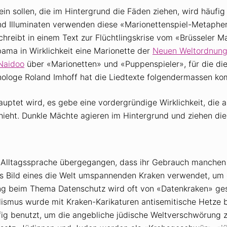
in sollen, die im Hintergrund die Fäden ziehen, wird häufig
d Illuminaten verwenden diese «Marionettenspiel-Metapher
eibt in einem Text zur Flüchtlingskrise vom «Brüsseler Ma
bama in Wirklichkeit eine Marionette der
Neuen Weltordnun
Naidoo
über «Marionetten» und «Puppenspieler», für die di
hologe Roland Imhoff hat die Liedtexte folgendermassen ko
uptet wird, es gebe eine vordergründige Wirklichkeit, die ab
hieht. Dunkle Mächte agieren im Hintergrund und ziehen die
e Alltagssprache übergegangen, dass ihr Gebrauch manchen ga
as Bild eines die Welt umspannenden Kraken verwendet, um
tung beim Thema Datenschutz wird oft von «Datenkraken» ge
lismus wurde mit Kraken-Karikaturen antisemitische Hetze 
ig benutzt, um die angebliche jüdische Weltverschwörung 