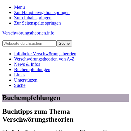
Menu
Zur Hauptnavigation springen
Zum Inhalt springen
Zur Seitenspalte springen
Verschwörungstheorien.info
Beiträge
Webseite
zu
durchsuchen
Merkmalen,
Infotheke Verschwörungstheorien
Funktionen
Verschwörungstheorien von A-Z
und
News & Infos
Risiken
Buchempfehlungen
konspirationistischen
Links
Denkens
Unterstützen
Suche
Buchempfehlungen
Buchtipps zum Thema
Verschwörungstheorien