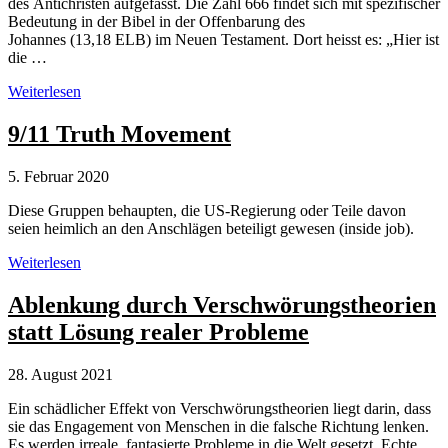
des Antichristen aufgefasst. Die Zahl 666 findet sich mit spezifischer
Bedeutung in der Bibel in der Offenbarung des
Johannes (13,18 ELB) im Neuen Testament. Dort heisst es: „Hier ist
die …
666
Weiterlesen
–
die
9/11 Truth Movement
Zahl
des
5. Februar 2020
Teufels
oder
Diese Gruppen behaupten, die US-Regierung oder Teile davon
wahlweise
seien heimlich an den Anschlägen beteiligt gewesen (inside job).
des
Antichristen
9/11
Weiterlesen
Truth
Movement
Ablenkung durch Verschwörungstheorien
statt Lösung realer Probleme
28. August 2021
Ein schädlicher Effekt von Verschwörungstheorien liegt darin, dass
sie das Engagement von Menschen in die falsche Richtung lenken.
Es werden irreale, fantasierte Probleme in die Welt gesetzt. Echte