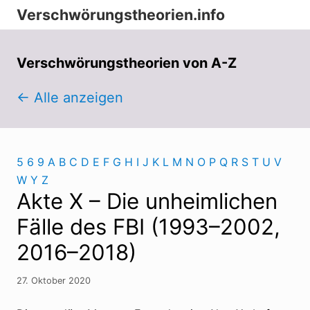
Menu
Zur
Zum
Zur
Verschwörungstheorien.info
Hauptnavigation
Inhalt
Seitenspalte
Beiträge
springen
springen
springen
zu
Verschwörungstheorien von A-Z
Merkmalen,
← Alle anzeigen
Funktionen
und
Risiken
5
6
9
A
B
C
D
E
F
G
H
I
J
K
L
M
N
O
P
Q
R
S
T
U
V
konspirationistischen
W
Y
Z
Denkens
Akte X – Die unheimlichen
Fälle des FBI (1993–2002,
2016–2018)
27. Oktober 2020