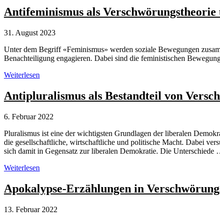
Antifeminismus als Verschwörungstheorie 
31. August 2023
Unter dem Begriff «Feminismus» werden soziale Bewegungen zusammen
Benachteiligung engagieren. Dabei sind die feministischen Bewegung
Antifeminismus
Weiterlesen
als
Verschwörungstheorie
Antipluralismus als Bestandteil von Versc
und
Unterstellung
6. Februar 2022
Pluralismus ist eine der wichtigsten Grundlagen der liberalen Demokr
die gesellschaftliche, wirtschaftliche und politische Macht. Dabei ve
sich damit in Gegensatz zur liberalen Demokratie. Die Unterschiede
Antipluralismus
Weiterlesen
als
Bestandteil
Apokalypse-Erzählungen in Verschwörung
von
Verschwörungsideologien
13. Februar 2022