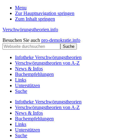
Menu
Zur Hauptnavigation springen
Zum Inhalt springen
Verschwörungstheorien.info
Beiträge
Kopfzeile
Besuchen Sie auch
pro-demokratie.info
zu
Webseite
rechts
Merkmalen,
durchsuchen
Funktionen
Infotheke Verschwörungstheorien
und
Verschwörungstheorien von A-Z
Risiken
News & Infos
konspirationistischen
Buchempfehlungen
Denkens
Links
Unterstützen
Suche
Infotheke Verschwörungstheorien
Verschwörungstheorien von A-Z
News & Infos
Buchempfehlungen
Links
Unterstützen
Suche