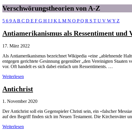
Verschwörungstheorien von A-Z
5
6
9
A
B
C
D
E
F
G
H
I
J
K
L
M
N
O
P
Q
R
S
T
U
V
W
Y
Z
Antiamerikanismus als Ressentiment und 
17. März 2022
Als Antiamerikanismus bezeichnet Wikipedia «eine „ablehnende Haltun
entgegen gerichtete Gesinnung gegenüber „den Vereinigten Staaten vo
vor. Oft handelt es sich dabei einfach um Ressentiments. …
Antiamerikanismus
Weiterlesen
als
Ressentiment
Antichrist
und
Verschwörungstheorie
1. November 2020
Der Antichrist soll ein Gegenspieler Christi sein, ein «falscher Mess
auf den Begriff finden sich im Neuen Testament. Die Kirchenväter und
Antichrist
Weiterlesen