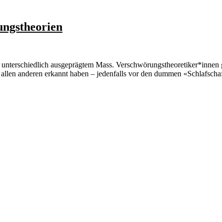
ungstheorien
n unterschiedlich ausgeprägtem Mass. Verschwörungstheoretiker*innen ge
llen anderen erkannt haben – jedenfalls vor den dummen «Schlafschafe