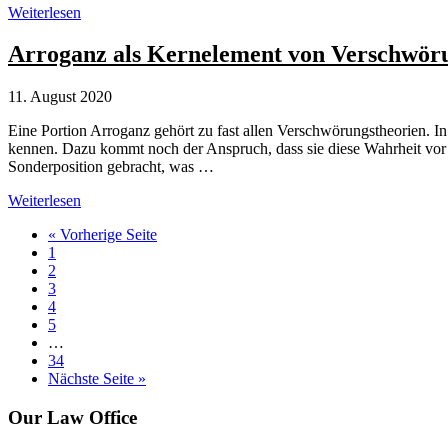
Area
Weiterlesen
51:
Aliens-
Arroganz als Kernelement von Verschwör
Verschwörungstheorien
um
11. August 2020
geheime
Militärbasis
Eine Portion Arroganz gehört zu fast allen Verschwörungstheorien. I
kennen. Dazu kommt noch der Anspruch, dass sie diese Wahrheit vor a
Sonderposition gebracht, was …
Arroganz
Weiterlesen
als
aufrufen
« Vorherige Seite
Kernelement
Seite
1
von
Seite
2
Verschwörungstheorien
Seite
3
Seite
4
Seite
5
Weggelassene
…
Zwischenseiten
Seite
34
aufrufen
Nächste Seite
»
Site
Our Law Office
Footer