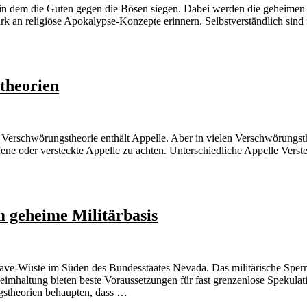
 dem die Guten gegen die Bösen siegen. Dabei werden die geheimen V
tark an religiöse Apokalypse-Konzepte erinnern. Selbstverständlich sin
stheorien
 Verschwörungstheorie enthält Appelle. Aber in vielen Verschwörungsth
ene oder versteckte Appelle zu achten. Unterschiedliche Appelle Verst
 geheime Militärbasis
ojave-Wüste im Süden des Bundesstaates Nevada. Das militärische Spe
heimhaltung bieten beste Voraussetzungen für fast grenzenlose Spekul
stheorien behaupten, dass …