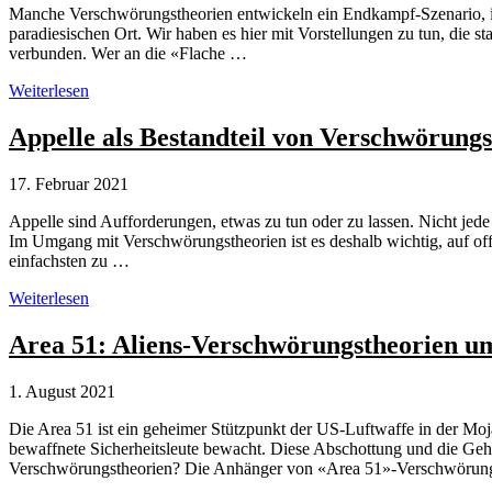
Manche Verschwörungstheorien entwickeln ein Endkampf-Szenario, in
paradiesischen Ort. Wir haben es hier mit Vorstellungen zu tun, die s
verbunden. Wer an die «Flache …
Apokalypse-
Weiterlesen
Erzählungen
in
Appelle als Bestandteil von Verschwörung
Verschwörungstheorien
17. Februar 2021
Appelle sind Aufforderungen, etwas zu tun oder zu lassen. Nicht jede
Im Umgang mit Verschwörungstheorien ist es deshalb wichtig, auf off
einfachsten zu …
Appelle
Weiterlesen
als
Bestandteil
Area 51: Aliens-Verschwörungstheorien um
von
Verschwörungstheorien
1. August 2021
Die Area 51 ist ein geheimer Stützpunkt der US-Luftwaffe in der M
bewaffnete Sicherheitsleute bewacht. Diese Abschottung und die Ge
Verschwörungstheorien? Die Anhänger von «Area 51»-Verschwörung