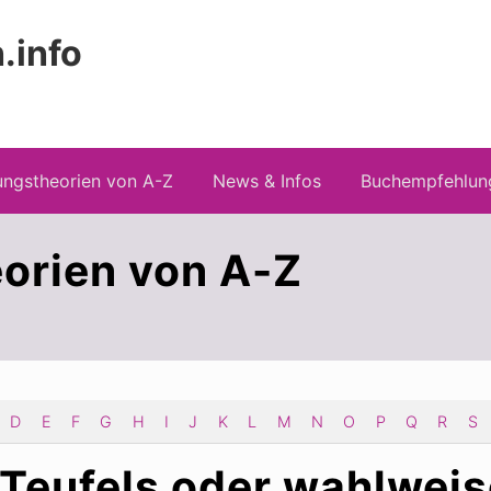
.info
 Risiken konspirationistischen Denkens
ngstheorien von A-Z
News & Infos
Buchempfehlun
orien von A-Z
D
E
F
G
H
I
J
K
L
M
N
O
P
Q
R
S
 Teufels oder wahlweis