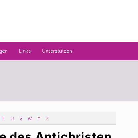
gen
Links
Unterstützen
T
U
V
W
Y
Z
e des Antichristen