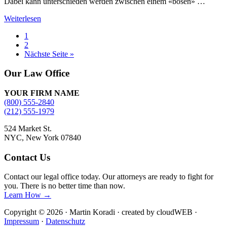
Dabei kann unterschieden werden zwischen einem «bösen» …
Reset
Weiterlesen
–
Seite
1
ein
Seite
2
Grundbegriff
aufrufen
Nächste Seite
»
in
vielen
Site
Our Law Office
Verschwörungstheorien
Footer
YOUR FIRM NAME
(800) 555-2840
(212) 555-1979
524 Market St.
NYC, New York 07840
Contact Us
Contact our legal office today. Our attorneys are ready to fight for
you. There is no better time than now.
Learn How →
Copyright © 2026 · Martin Koradi · created by cloudWEB ·
Impressum
·
Datenschutz