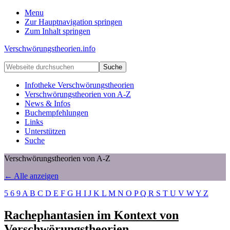
Menu
Zur Hauptnavigation springen
Zum Inhalt springen
Verschwörungstheorien.info
Beiträge
Webseite
zu
durchsuchen
Merkmalen,
Infotheke Verschwörungstheorien
Funktionen
Verschwörungstheorien von A-Z
und
News & Infos
Risiken
Buchempfehlungen
konspirationistischen
Links
Denkens
Unterstützen
Suche
Verschwörungstheorien von A-Z
← Alle anzeigen
5
6
9
A
B
C
D
E
F
G
H
I
J
K
L
M
N
O
P
Q
R
S
T
U
V
W
Y
Z
Rachephantasien im Kontext von
Verschwörungstheorien