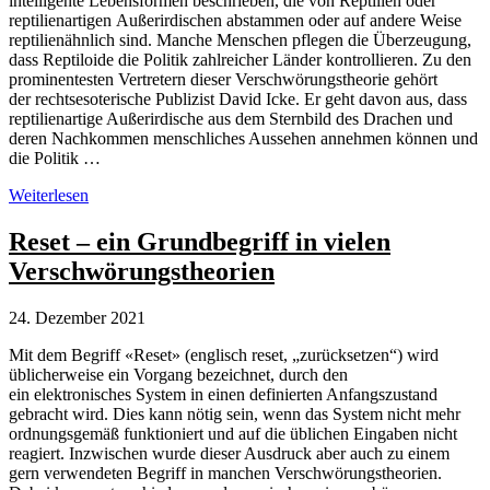
intelligente Lebensformen beschrieben, die von Reptilien oder
reptilienartigen Außerirdischen abstammen oder auf andere Weise
reptilienähnlich sind. Manche Menschen pflegen die Überzeugung,
dass Reptiloide die Politik zahlreicher Länder kontrollieren. Zu den
prominentesten Vertretern dieser Verschwörungstheorie gehört
der rechtsesoterische Publizist David Icke. Er geht davon aus, dass
reptilienartige Außerirdische aus dem Sternbild des Drachen und
deren Nachkommen menschliches Aussehen annehmen können und
die Politik …
Reptiloiden-
Weiterlesen
Verschwörung
Reset – ein Grundbegriff in vielen
Verschwörungstheorien
24. Dezember 2021
Mit dem Begriff «Reset» (englisch reset, „zurücksetzen“) wird
üblicherweise ein Vorgang bezeichnet, durch den
ein elektronisches System in einen definierten Anfangszustand
gebracht wird. Dies kann nötig sein, wenn das System nicht mehr
ordnungsgemäß funktioniert und auf die üblichen Eingaben nicht
reagiert. Inzwischen wurde dieser Ausdruck aber auch zu einem
gern verwendeten Begriff in manchen Verschwörungstheorien.