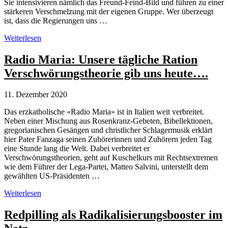
Sie intensivieren nämlich das Freund-Feind-Bild und führen zu einer
stärkeren Verschmelzung mit der eigenen Gruppe. Wer überzeugt
ist, dass die Regierungen uns …
Radikalisierung
Weiterlesen
von
Extremisten
Radio Maria: Unsere tägliche Ration
durch
Verschwörungstheorie gib uns heute….
Verschwörungsideologien
11. Dezember 2020
Das erzkatholische «Radio Maria» ist in Italien weit verbreitet.
Neben einer Mischung aus Rosenkranz-Gebeten, Bibellektionen,
gregorianischen Gesängen und christlicher Schlagermusik erklärt
hier Pater Fanzaga seinen Zuhörerinnen und Zuhörern jeden Tag
eine Stunde lang die Welt. Dabei verbreitet er
Verschwörungstheorien, geht auf Kuschelkurs mit Rechtsextremen
wie dem Führer der Lega-Partei, Matteo Salvini, unterstellt dem
gewählten US-Präsidenten …
Radio
Weiterlesen
Maria:
Unsere
Redpilling als Radikalisierungsbooster im
tägliche