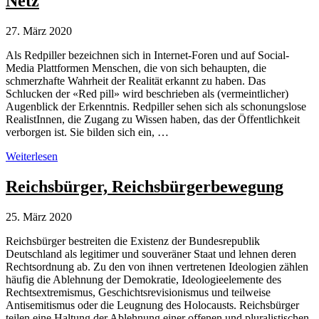
Netz
Ration
Verschwörungstheorie
gib
27. März 2020
uns
heute….
Als Redpiller bezeichnen sich in Internet-Foren und auf Social-
Media Plattformen Menschen, die von sich behaupten, die
schmerzhafte Wahrheit der Realität erkannt zu haben. Das
Schlucken der «Red pill» wird beschrieben als (vermeintlicher)
Augenblick der Erkenntnis. Redpiller sehen sich als schonungslose
RealistInnen, die Zugang zu Wissen haben, das der Öffentlichkeit
verborgen ist. Sie bilden sich ein, …
Redpilling
Weiterlesen
als
Radikalisierungsbooster
Reichsbürger, Reichsbürgerbewegung
im
Netz
25. März 2020
Reichsbürger bestreiten die Existenz der Bundesrepublik
Deutschland als legitimer und souveräner Staat und lehnen deren
Rechtsordnung ab. Zu den von ihnen vertretenen Ideologien zählen
häufig die Ablehnung der Demokratie, Ideologieelemente des
Rechtsextremismus, Geschichtsrevisionismus und teilweise
Antisemitismus oder die Leugnung des Holocausts. Reichsbürger
teilen eine Haltung der Ablehnung einer offenen und pluralistischen