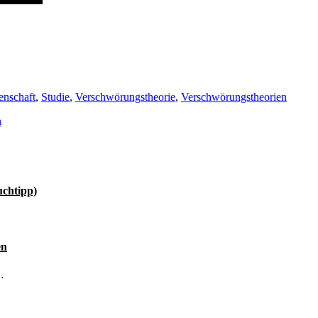
enschaft
,
Studie
,
Verschwörungstheorie
,
Verschwörungstheorien
n
uchtipp)
en
…