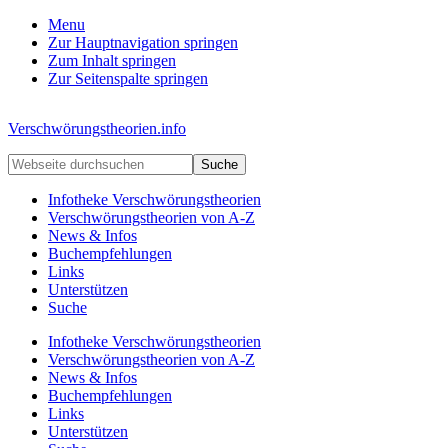
Menu
Zur Hauptnavigation springen
Zum Inhalt springen
Zur Seitenspalte springen
Kopfzeile
Verschwörungstheorien.info
rechts
Beiträge
Webseite
zu
durchsuchen
Merkmalen,
Infotheke Verschwörungstheorien
Funktionen
Verschwörungstheorien von A-Z
und
News & Infos
Risiken
Buchempfehlungen
konspirationistischen
Links
Denkens
Unterstützen
Suche
Infotheke Verschwörungstheorien
Verschwörungstheorien von A-Z
News & Infos
Buchempfehlungen
Links
Unterstützen