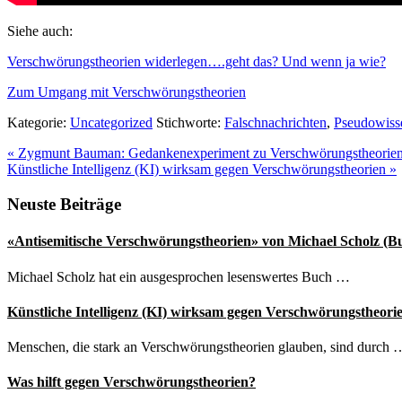
Siehe auch:
Verschwörungstheorien widerlegen….geht das? Und wenn ja wie?
Zum Umgang mit Verschwörungstheorien
Kategorie:
Uncategorized
Stichworte:
Falschnachrichten
,
Pseudowiss
Vorheriger
«
Zygmunt Bauman: Gedankenexperiment zu Verschwörungstheorie
Beitrag:
Nächster
Künstliche Intelligenz (KI) wirksam gegen Verschwörungstheorien
»
Beitrag:
Seitenspalte
Neuste Beiträge
«Antisemitische Verschwörungstheorien» von Michael Scholz (B
Michael Scholz hat ein ausgesprochen lesenswertes Buch …
Künstliche Intelligenz (KI) wirksam gegen Verschwörungstheori
Menschen, die stark an Verschwörungstheorien glauben, sind durch 
Was hilft gegen Verschwörungstheorien?