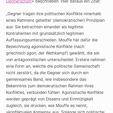
Gegnerschaft
» beschrieben. Hier daraus ein Zitat:
„Gegner tragen ihre politischen Konflikte innerhalb
eines Rahmens geteilter (demokratischer) Prinzipien
aus: Sie betrachten einander als legitime
Kontrahenten mit grundsätzlich legitimen
Auffassungsunterschieden. Mouffe hat dafür die
Bezeichnung
agonistische
Konflikte (nach
griechisch
agon
, der Wettkampf) gewählt, die sie
von
antagonistischen
unterscheidet. Erstere nehmen
eine Form an, welche die politische Gemeinschaft
nicht zerstört, da die Gegner sich durch ein
gemeinsames Band, wie insbesondere das
Bekenntnis zum demokratischen Rahmen ihres
Konfliktes, verbunden fühlen. Agonistische Konflikte
werden geprägt von Dissens und Einmütigkeit
zugleich, sie drücken, wie Mouffe es nennt,
»konfliktualen Konsens« aus. Solange sich politische