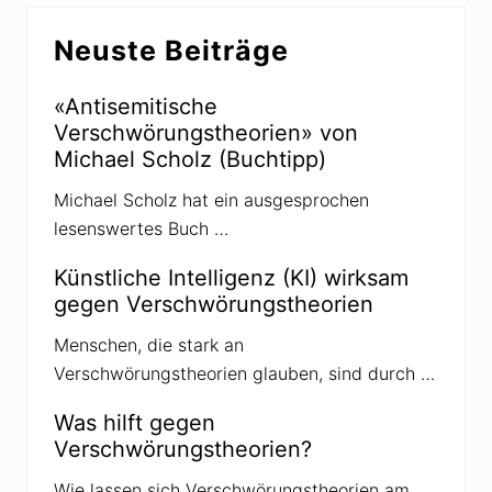
Seitenspalte
e
r
Neuste Beiträge
i
B
t
e
r
«Antisemitische
i
a
Verschwörungstheorien» von
t
g
Michael Scholz (Buchtipp)
r
:
a
Michael Scholz hat ein ausgesprochen
g
lesenswertes Buch …
:
Künstliche Intelligenz (KI) wirksam
gegen Verschwörungstheorien
Menschen, die stark an
Verschwörungstheorien glauben, sind durch …
Was hilft gegen
Verschwörungstheorien?
Wie lassen sich Verschwörungstheorien am