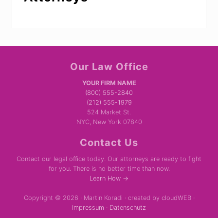
Site
Our Law Office
Footer
YOUR FIRM NAME
(800) 555-2840
(212) 555-1979
524 Market St.
NYC, New York 07840
Contact Us
Contact our legal office today. Our attorneys are ready to fight
for you. There is no better time than now.
Learn How →
Copyright © 2026 · Martin Koradi · created by cloudWEB ·
Impressum
·
Datenschutz