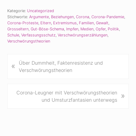
Kategorie:
Uncategorized
Stichworte:
Argumente
,
Beziehungen
,
Corona
,
Corona-Pandemie
,
Corona-Proteste
,
Eltern
,
Extremismus
,
Familien
,
Gewalt
,
Grosseltern
,
Gut-Böse-Schema
,
Impfen
,
Medien
,
Opfer
,
Politik
,
Schule
,
Verfassungsschutz
,
Verschwörungserzählungen
,
Verschwörungstheorien
V
Über Dummheit, Faktenresistenz und
«
o
Verschwörungstheorien
r
h
e
N
Corona-Leugner mit Verschwörungstheorien
»
r
ä
und Umsturzfantasien unterwegs
i
c
g
h
e
s
r
t
B
e