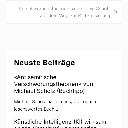
h
e
N
Verschwörungstheorien sind oft ein Schritt
»
r
ä
auf dem Weg zur Radikalisierung
i
c
g
h
e
s
r
t
B
e
Seitenspalte
e
r
Neuste Beiträge
i
B
t
e
r
«Antisemitische
i
a
Verschwörungstheorien» von
t
g
Michael Scholz (Buchtipp)
r
:
a
Michael Scholz hat ein ausgesprochen
g
lesenswertes Buch …
:
Künstliche Intelligenz (KI) wirksam