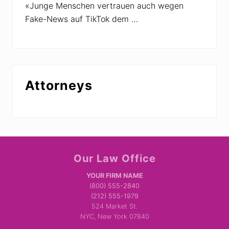
«Junge Menschen vertrauen auch wegen
Fake-News auf TikTok dem …
Attorneys
Site
Our Law Office
Footer
YOUR FIRM NAME
(800) 555-2840
(212) 555-1979
524 Market St.
NYC, New York 07840