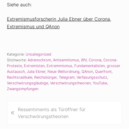
Siehe auch:
Extremismusforscherin Julia Ebner über Corona,
Extremismus und QAnon
Kategorie:
Uncategorized
Stichworte:
Adrenochrom
,
Antisemitismus
,
BfV
,
Corona
,
Corona-
Proteste
,
Extremisten
,
Extremmismus
,
Fundamentalisten
,
grosser
Austausch
,
Julia Ebner
,
Neue Weltordnung
,
QAnon
,
Querfront
,
Rechtsradikale
,
Reichsbürger
,
Telegram
,
Verfasungsschutz
,
Verschwörungsgläubige
,
Verschwörungstheorien
,
YouTube
,
Zwangsimpfungen
V
Ressentiments als Türöffner für
«
o
Verschwörungstheorien
r