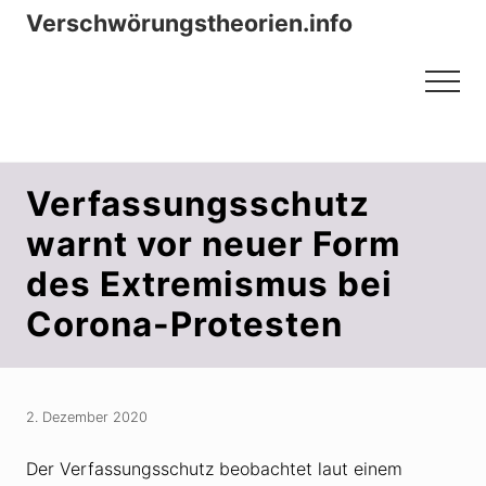
Menu
Zum
Zur
Verschwörungstheorien.info
Inhalt
Seitenspalte
Beiträge zu Merkmalen, Funktionen
springen
springen
Menu
und Risiken konspirationistischen
Denkens
Verfassungsschutz
warnt vor neuer Form
des Extremismus bei
Corona-Protesten
2. Dezember 2020
Der Verfassungsschutz beobachtet laut einem