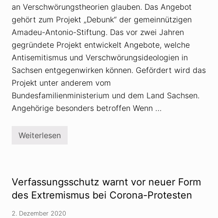
an Verschwörungstheorien glauben. Das Angebot
gehört zum Projekt „Debunk“ der gemeinnützigen
Amadeu-Antonio-Stiftung. Das vor zwei Jahren
gegründete Projekt entwickelt Angebote, welche
Antisemitismus und Verschwörungsideologien in
Sachsen entgegenwirken können. Gefördert wird das
Projekt unter anderem vom
Bundesfamilienministerium und dem Land Sachsen.
Angehörige besonders betroffen Wenn …
Weiterlesen
B
a
u
t
z
e
Verfassungsschutz warnt vor neuer Form
n
:
des Extremismus bei Corona-Protesten
S
e
2. Dezember 2020
l