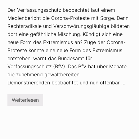
b
s
Der Verfassungsschutz beobachtet laut einem
t
Medienbericht die Corona-Proteste mit Sorge. Denn
h
i
Rechtsradikale und Verschwörungsgläubige bildeten
l
f
dort eine gefährliche Mischung. Kündigt sich eine
e
neue Form des Extremismus an? Zuge der Corona-
g
r
Proteste könnte eine neue Form des Extremismus
u
entstehen, warnt das Bundesamt für
p
p
Verfassungsschutz (BfV). Das BfV hat über Monate
e
f
die zunehmend gewaltbereiten
ü
Demonstrierenden beobachtet und nun offenbar …
r
A
n
g
Weiterlesen
V
e
e
h
r
ö
f
r
a
i
s
g
s
e
u
v