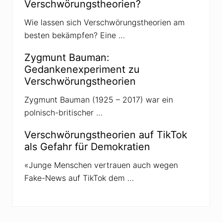
Verschwörungstheorien?
s
E
x
Wie lassen sich Verschwörungstheorien am
t
besten bekämpfen? Eine …
r
e
m
Zygmunt Bauman:
i
s
Gedankenexperiment zu
m
Verschwörungstheorien
u
s
b
Zygmunt Bauman (1925 – 2017) war ein
e
polnisch-britischer …
i
C
o
Verschwörungstheorien auf TikTok
r
als Gefahr für Demokratien
o
n
a
«Junge Menschen vertrauen auch wegen
-
Fake-News auf TikTok dem …
P
r
o
t
e
s