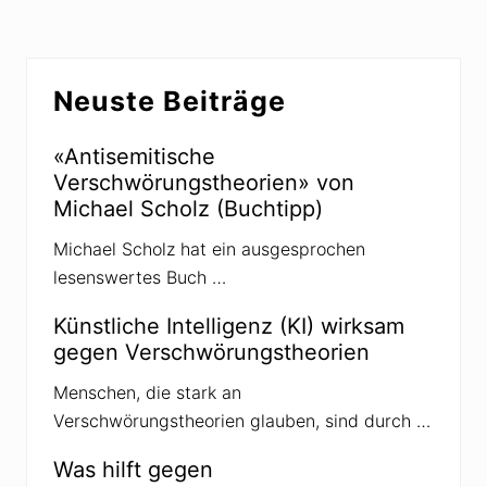
n
o
g
n
s
V
s
e
Seitenspalte
c
r
Neuste Beiträge
h
s
u
c
t
h
z
w
«Antisemitische
w
ö
Verschwörungstheorien» von
a
r
r
u
Michael Scholz (Buchtipp)
n
n
t
g
Michael Scholz hat ein ausgesprochen
v
s
o
t
lesenswertes Buch …
r
h
n
e
e
Künstliche Intelligenz (KI) wirksam
o
u
r
gegen Verschwörungstheorien
e
e
r
t
F
Menschen, die stark an
i
o
k
Verschwörungstheorien glauben, sind durch …
r
e
m
r
d
n
Was hilft gegen
e