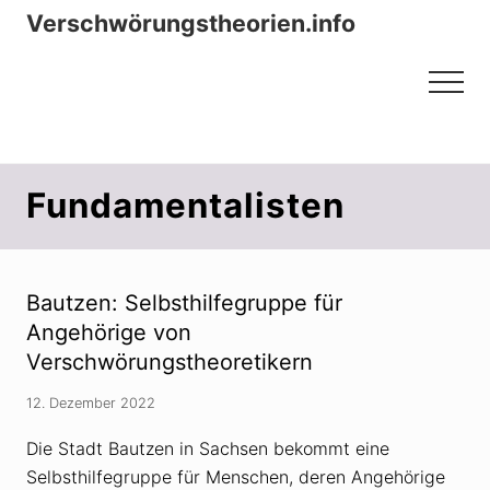
Menu
Zum
Zur
Verschwörungstheorien.info
Inhalt
Seitenspalte
Beiträge zu Merkmalen, Funktionen
springen
springen
Menu
und Risiken konspirationistischen
Denkens
Fundamentalisten
Bautzen: Selbsthilfegruppe für
Angehörige von
Verschwörungstheoretikern
12. Dezember 2022
Die Stadt Bautzen in Sachsen bekommt eine
Selbsthilfegruppe für Menschen, deren Angehörige