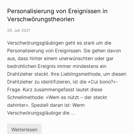
l
e
s
t
r
t
s
Personalisierung von Ereignissen in
s
h
i
c
Verschwörungstheorien
e
n
h
o
d
w
r
26. Juli 2021
ö
i
r
e
u
Verschwörungsgläubigen geht es stark um die
v
n
o
Personalisierung von Ereignissen. Sie gehen davon
g
m
s
«
aus, dass hinter einem unerwünschten oder gar
t
B
h
bedrohlichen Ereignis immer mindestens ein
e
e
v
Drahtzieher steckt. Ihre Lieblingsmethode, um diesen
o
ö
r
l
Drahtzieher zu identifizieren, ist die «Cui bono?»-
i
k
Frage. Kurz zusammengefasst lautet diese
e
e
v
r
Schnellmethode: «Wem es nützt – der steckt
o
u
m
dahinter». Speziell daran ist: Wenn
n
g
g
Verschwörungsgläubige die …
e
s
p
a
l
u
a
s
Weiterlesen
P
n
t