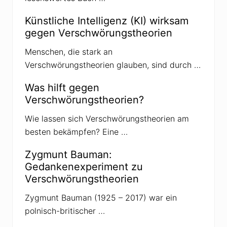
n
i
Künstliche Intelligenz (KI) wirksam
n
V
gegen Verschwörungstheorien
e
r
Menschen, die stark an
s
c
Verschwörungstheorien glauben, sind durch …
h
w
ö
Was hilft gegen
r
Verschwörungstheorien?
u
n
g
Wie lassen sich Verschwörungstheorien am
s
besten bekämpfen? Eine …
t
h
e
Zygmunt Bauman:
o
Gedankenexperiment zu
r
i
Verschwörungstheorien
e
n
Zygmunt Bauman (1925 – 2017) war ein
polnisch-britischer …