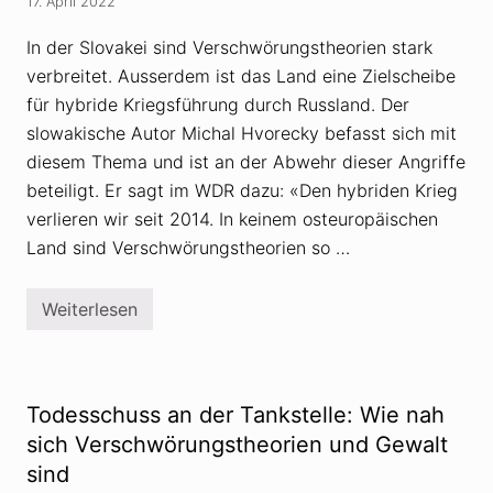
17. April 2022
i
h
s
n
In der Slovakei sind Verschwörungstheorien stark
m
g
u
e
verbreitet. Ausserdem ist das Land eine Zielscheibe
s
h
:
für hybride Kriegsführung durch Russland. Der
t
A
i
slowakische Autor Michal Hvorecky befasst sich mit
t
n
t
e
diesem Thema und ist an der Abwehr dieser Angriffe
e
i
n
beteiligt. Er sagt im WDR dazu: «Den hybriden Krieg
n
t
e
verlieren wir seit 2014. In keinem osteuropäischen
a
n
t
K
Land sind Verschwörungstheorien so …
i
o
n
p
B
f
Weiterlesen
u
?
M
f
»
i
f
c
a
h
l
a
o
l
Todesschuss an der Tankstelle: Wie nah
b
H
a
v
sich Verschwörungstheorien und Gewalt
s
o
i
sind
r
e
e