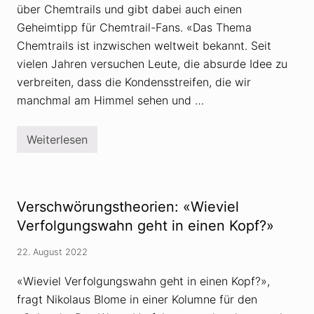
über Chemtrails und gibt dabei auch einen
Geheimtipp für Chemtrail-Fans. «Das Thema
Chemtrails ist inzwischen weltweit bekannt. Seit
vielen Jahren versuchen Leute, die absurde Idee zu
verbreiten, dass die Kondensstreifen, die wir
manchmal am Himmel sehen und …
Weiterlesen
G
e
h
e
i
m
Verschwörungstheorien: «Wieviel
t
i
Verfolgungswahn geht in einen Kopf?»
p
p
22. August 2022
f
ü
r
«Wieviel Verfolgungswahn geht in einen Kopf?»,
C
fragt Nikolaus Blome in einer Kolumne für den
h
e