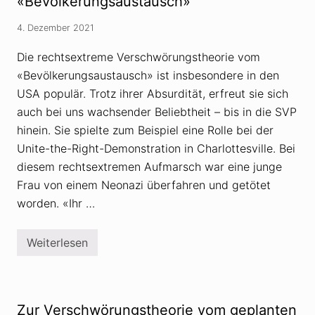
«Bevölkerungsaustausch»
s
c
u
s
h
n
a
4. Dezember 2021
w
d
n
ö
h
d
r
y
Die rechtsextreme Verschwörungstheorie vom
e
u
b
r
«Bevölkerungsaustausch» ist insbesondere in den
n
r
T
g
i
a
USA populär. Trotz ihrer Absurdität, erfreut sie sich
s
d
n
t
auch bei uns wachsender Beliebtheit – bis in die SVP
e
k
h
K
s
hinein. Sie spielte zum Beispiel eine Rolle bei der
e
r
t
o
i
e
Unite-the-Right-Demonstration in Charlottesville. Bei
r
e
l
i
diesem rechtsextremen Aufmarsch war eine junge
g
l
e
s
e
Frau von einem Neonazi überfahren und getötet
f
:
ü
worden. «Ihr …
W
h
i
r
e
u
n
Weiterlesen
n
Z
a
g
u
h
r
s
i
i
r
c
r
h
Zur Verschwörungstheorie vom geplanten
e