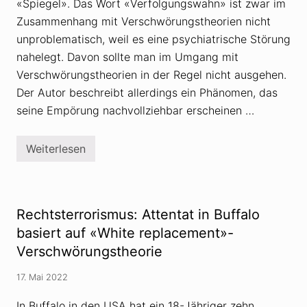
«Spiegel». Das Wort «Verfolgungswahn» ist zwar im
m
t
Zusammenhang mit Verschwörungstheorien nicht
r
unproblematisch, weil es eine psychiatrische Störung
a
i
nahelegt. Davon sollte man im Umgang mit
l
Verschwörungstheorien in der Regel nicht ausgehen.
-
F
Der Autor beschreibt allerdings ein Phänomen, das
a
n
seine Empörung nachvollziehbar erscheinen …
s
a
u
Weiterlesen
s
V
d
e
e
r
r
s
M
c
e
h
Rechtsterrorismus: Attentat in Buffalo
t
w
e
ö
basiert auf «White replacement»-
o
r
Verschwörungstheorie
r
u
o
n
l
g
17. Mai 2022
o
s
g
t
i
In Buffalo in den USA hat ein 18-Jähriger zehn
h