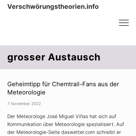
Menu
Zum
Zur
Verschwörungstheorien.info
Inhalt
Seitenspalte
Beiträge zu Merkmalen, Funktionen
springen
springen
Menu
und Risiken konspirationistischen
Denkens
grosser Austausch
Geheimtipp für Chemtrail-Fans aus der
Meteorologie
7. November 2022
Der Meteorologe José Miguel Viñas hat sich auf
Kommunikation über Meteorologie spezialisiert. Auf
der Meteorologie-Seite daswetter.com schreibt er