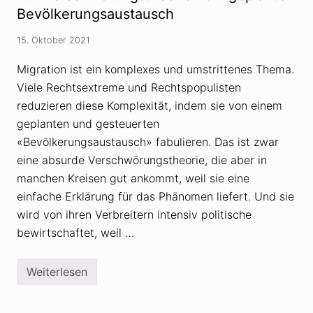
V
n
Bevölkerungsaustausch
e
,
r
r
s
15. Oktober 2021
e
c
c
h
h
w
Migration ist ein komplexes und umstrittenes Thema.
t
ö
Viele Rechtsextreme und Rechtspopulisten
s
r
e
u
reduzieren diese Komplexität, indem sie von einem
x
n
t
geplanten und gesteuerten
g
r
s
«Bevölkerungsaustausch» fabulieren. Das ist zwar
e
t
m
h
eine absurde Verschwörungstheorie, die aber in
e
e
manchen Kreisen gut ankommt, weil sie eine
n
o
V
r
einfache Erklärung für das Phänomen liefert. Und sie
e
i
r
e
wird von ihren Verbreitern intensiv politische
s
n
bewirtschaftet, weil …
c
u
h
n
w
d
ö
G
Weiterlesen
Z
r
e
u
u
w
r
n
a
V
g