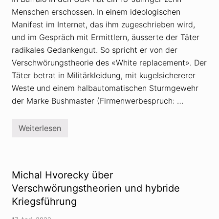
e
e
Menschen erschossen. In einem ideologischen
o
r
Manifest im Internet, das ihm zugeschrieben wird,
i
und im Gespräch mit Ermittlern, äusserte der Täter
e
n
radikales Gedankengut. So spricht er von der
:
«
Verschwörungstheorie des «White replacement». Der
W
Täter betrat in Militärkleidung, mit kugelsichererer
i
e
Weste und einem halbautomatischen Sturmgewehr
v
der Marke Bushmaster (Firmenwerbespruch: …
i
e
l
V
Weiterlesen
R
e
e
r
c
f
h
o
t
l
s
g
Michal Hvorecky über
t
u
e
Verschwörungstheorien und hybride
n
r
g
Kriegsführung
r
s
o
w
r
a