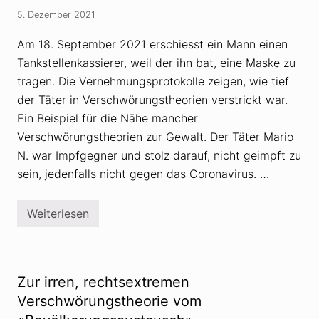
r
c
5. Dezember 2021
t
k
a
y
u
Am 18. September 2021 erschiesst ein Mann einen
ü
f
b
Tankstellenkassierer, weil der ihn bat, eine Maske zu
«
e
W
r
tragen. Die Vernehmungsprotokolle zeigen, wie tief
h
V
der Täter in Verschwörungstheorien verstrickt war.
i
e
t
r
Ein Beispiel für die Nähe mancher
e
s
r
c
Verschwörungstheorien zur Gewalt. Der Täter Mario
e
h
N. war Impfgegner und stolz darauf, nicht geimpft zu
p
w
l
ö
sein, jedenfalls nicht gegen das Coronavirus. …
a
r
c
u
e
n
Weiterlesen
m
g
T
e
s
o
n
t
d
t
h
e
»
e
s
-
o
s
Zur irren, rechtsextremen
V
r
c
e
i
h
Verschwörungstheorie vom
r
e
u
s
n