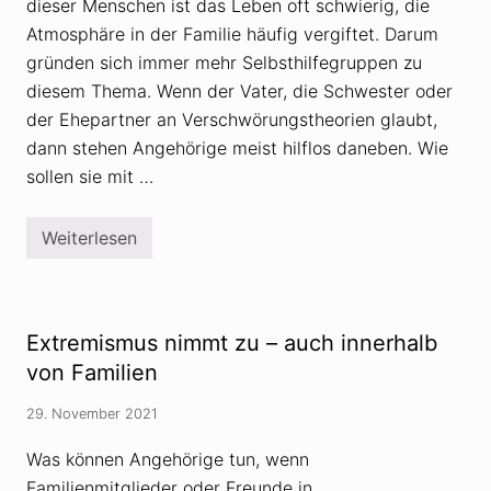
dieser Menschen ist das Leben oft schwierig, die
u
d
Atmosphäre in der Familie häufig vergiftet. Darum
i
gründen sich immer mehr Selbsthilfegruppen zu
e
n
diesem Thema. Wenn der Vater, die Schwester oder
e
der Ehepartner an Verschwörungstheorien glaubt,
n
V
dann stehen Angehörige meist hilflos daneben. Wie
e
r
sollen sie mit …
s
c
h
Weiterlesen
w
S
ö
e
r
l
u
b
n
s
g
t
Extremismus nimmt zu – auch innerhalb
s
h
t
i
von Familien
h
l
e
f
29. November 2021
o
e
r
g
i
r
Was können Angehörige tun, wenn
e
u
Familienmitglieder oder Freunde in
n
p