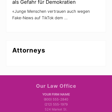
als Gefahr für Demokratien
n
«Junge Menschen vertrauen auch wegen
Fake-News auf TikTok dem …
Attorneys
Site
Our Law Office
Footer
YOUR FIRM NAME
(800) 555-2840
(212) 555-1979
524 Market St.