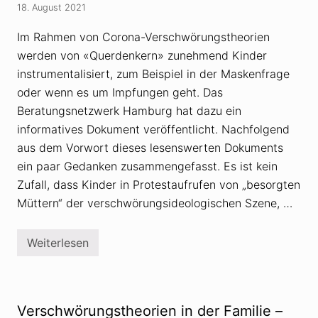
x
c
18. August 2021
t
h
r
e
e
n
Im Rahmen von Corona-Verschwörungstheorien
m
werden von «Querdenkern» zunehmend Kinder
i
s
instrumentalisiert, zum Beispiel in der Maskenfrage
m
u
oder wenn es um Impfungen geht. Das
s
Beratungsnetzwerk Hamburg hat dazu ein
u
n
informatives Dokument veröffentlicht. Nachfolgend
d
aus dem Vorwort dieses lesenswerten Dokuments
V
e
ein paar Gedanken zusammengefasst. Es ist kein
r
s
Zufall, dass Kinder in Protestaufrufen von „besorgten
c
Müttern“ der verschwörungsideologischen Szene, …
h
w
ö
r
Weiterlesen
C
u
o
n
r
g
o
s
n
t
a
h
Verschwörungstheorien in der Familie –
-