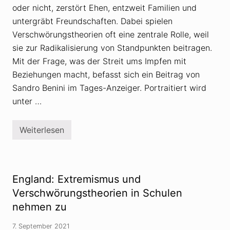
m
oder nicht, zerstört Ehen, entzweit Familien und
r
m
n
t
untergräbt Freundschaften. Dabei spielen
z
u
Verschwörungstheorien oft eine zentrale Rolle, weil
–
sie zur Radikalisierung von Standpunkten beitragen.
a
u
Mit der Frage, was der Streit ums Impfen mit
c
Beziehungen macht, befasst sich ein Beitrag von
h
i
Sandro Benini im Tages-Anzeiger. Portraitiert wird
n
n
unter …
e
r
h
Weiterlesen
a
W
l
a
b
s
v
V
o
e
n
r
England: Extremismus und
F
s
a
c
Verschwörungstheorien in Schulen
m
h
nehmen zu
i
w
l
ö
i
r
7. September 2021