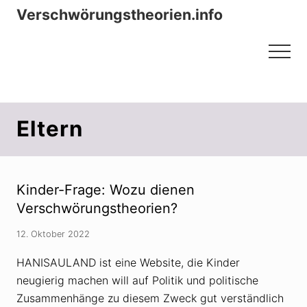
Menu
Zum
Zur
Verschwörungstheorien.info
Inhalt
Seitenspalte
Beiträge zu Merkmalen, Funktionen
springen
springen
Menu
und Risiken konspirationistischen
Denkens
Eltern
Kinder-Frage: Wozu dienen
Verschwörungstheorien?
12. Oktober 2022
HANISAULAND ist eine Website, die Kinder
neugierig machen will auf Politik und politische
Zusammenhänge zu diesem Zweck gut verständlich