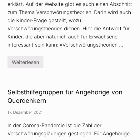
erklärt. Auf der Website gibt es auch einen Abschnitt
zum Thema Verschwörungstheorien. Darin wird auch
die Kinder-Frage gestellt, wozu
Verschwörungstheorien dienen. Hier die Antwort für
Kinder, die aber natürlich auch für Erwachsene
interessant sein kann: «Verschwörungstheorien …
Weiterlesen
K
i
n
d
e
r
Selbsthilfegruppen für Angehörige von
-
F
Querdenkern
r
a
17. Dezember 2021
g
e
:
In der Corona-Pandemie ist die Zahl der
W
Verschwörungsgläubigen gestiegen. Für Angehörige
o
z