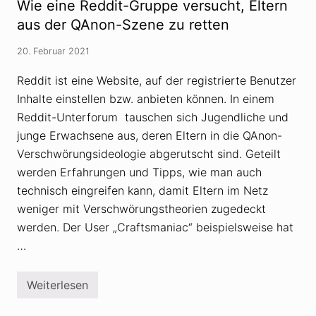
Wie eine Reddit-Gruppe versucht, Eltern
d
w
e
ö
aus der QAnon-Szene zu retten
r
r
i
u
20. Februar 2021
n
n
s
g
t
s
Reddit ist eine Website, auf der registrierte Benutzer
r
t
Inhalte einstellen bzw. anbieten können. In einem
u
h
m
e
Reddit-Unterforum tauschen sich Jugendliche und
e
o
n
r
junge Erwachsene aus, deren Eltern in die QAnon-
t
i
Verschwörungsideologie abgerutscht sind. Geteilt
a
e
l
n
werden Erfahrungen und Tipps, wie man auch
i
i
s
technisch eingreifen kann, damit Eltern im Netz
n
i
d
weniger mit Verschwörungstheorien zugedeckt
e
e
r
r
werden. Der User „Craftsmaniac“ beispielsweise hat
t
F
…
w
a
e
m
r
i
d
l
Weiterlesen
W
e
i
i
n
e
e
–