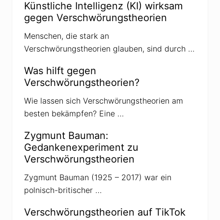
Künstliche Intelligenz (KI) wirksam
t
e
gegen Verschwörungstheorien
r
n
Menschen, die stark an
a
u
Verschwörungstheorien glauben, sind durch …
s
d
e
Was hilft gegen
r
Verschwörungstheorien?
Q
A
n
Wie lassen sich Verschwörungstheorien am
o
besten bekämpfen? Eine …
n
-
S
Zygmunt Bauman:
z
Gedankenexperiment zu
e
n
Verschwörungstheorien
e
z
Zygmunt Bauman (1925 – 2017) war ein
u
r
polnisch-britischer …
e
t
t
Verschwörungstheorien auf TikTok
e