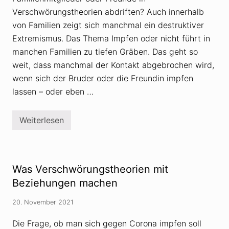
?
p
Verschwörungstheorien abdriften? Auch innerhalb
e
n
von Familien zeigt sich manchmal ein destruktiver
f
Extremismus. Das Thema Impfen oder nicht führt in
ü
r
manchen Familien zu tiefen Gräben. Das geht so
A
weit, dass manchmal der Kontakt abgebrochen wird,
n
g
wenn sich der Bruder oder die Freundin impfen
e
h
lassen – oder eben …
ö
r
i
Weiterlesen
g
E
e
x
v
t
o
r
n
e
Q
m
Was Verschwörungstheorien mit
u
i
e
s
Beziehungen machen
r
m
d
u
20. November 2021
e
s
n
n
k
i
Die Frage, ob man sich gegen Corona impfen soll
e