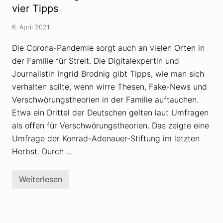
e
V
vier Tipps
o
e
r
r
i
6. April 2021
s
e
c
n
h
Die Corona-Pandemie sorgt auch an vielen Orten in
i
w
n
der Familie für Streit. Die Digitalexpertin und
ö
S
r
c
Journalistin Ingrid Brodnig gibt Tipps, wie man sich
u
h
n
verhalten sollte, wenn wirre Thesen, Fake-News und
u
g
l
Verschwörungstheorien in der Familie auftauchen.
s
e
t
n
Etwa ein Drittel der Deutschen gelten laut Umfragen
h
n
als offen für Verschwörungstheorien. Das zeigte eine
e
e
o
h
Umfrage der Konrad-Adenauer-Stiftung im letzten
r
m
i
Herbst. Durch …
e
e
n
n
z
:
u
Weiterlesen
W
V
i
e
e
r
K
s
i
c
n
h