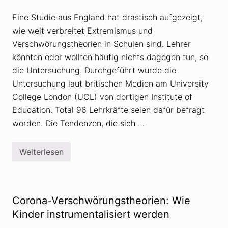
e
u
n
n
Eine Studie aus England hat drastisch aufgezeigt,
g
s
wie weit verbreitet Extremismus und
t
h
Verschwörungstheorien in Schulen sind. Lehrer
e
könnten oder wollten häufig nichts dagegen tun, so
o
r
die Untersuchung. Durchgeführt wurde die
i
e
Untersuchung laut britischen Medien am University
n
College London (UCL) von dortigen Institute of
m
i
Education. Total 96 Lehrkräfte seien dafür befragt
t
worden. Die Tendenzen, die sich …
B
e
z
i
Weiterlesen
E
e
n
h
g
u
l
n
a
g
n
e
Corona-Verschwörungstheorien: Wie
d
n
:
Kinder instrumentalisiert werden
m
E
a