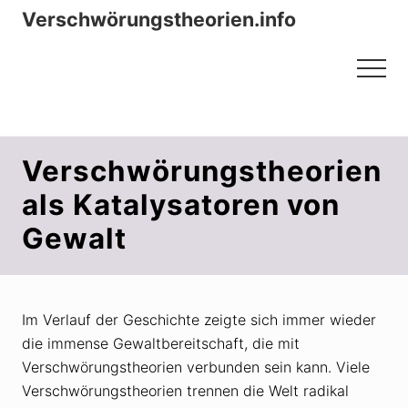
Menu
Zum
Zur
Verschwörungstheorien.info
Inhalt
Seitenspalte
Beiträge zu Merkmalen, Funktionen
springen
springen
Menu
und Risiken konspirationistischen
Denkens
Verschwörungstheorien
als Katalysatoren von
Gewalt
Im Verlauf der Geschichte zeigte sich immer wieder
die immense Gewaltbereitschaft, die mit
Verschwörungstheorien verbunden sein kann. Viele
Verschwörungstheorien trennen die Welt radikal