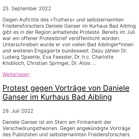
Schulen
25. September 2022
–
Staat
Gegen Auftritte des «Truthers» und selbsternannten
schaut
Friedensforschers Daniele Ganser im Kurhaus Bad Aibling
weg
gibt es in der Region anhaltende Proteste. Bereits im Juli
war ein offener Protestbrief veröffentlicht worden.
Unterschrieben wurde er von vielen Bad Aiblinger*innen
und weiteren Engagierte bundesweit. Dazu zählen Dr.
Ludwig Spaenle, Eva Faessler, Dr. h.c. Charlotte
Knobloch, Christian Springer, Dr. Alois …
Weitere
Weiterlesen
Proteste
gegen
Protest gegen Vorträge von Daniele
Auftritte
Ganser im Kurhaus Bad Aibling
von
Daniele
29. Juli 2022
Ganser
in
Daniele Ganser ist ein Stern am Firmament der
Bad
Verschwörungstheorien. Gegen angekündigte Vorträge
Aibling
des Publizisten und selbsternannten Friedensforschers