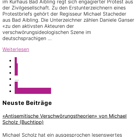
im Kurhaus Bad Aibling regt sich engagierter Protest aus
der Zivilgesellschaft. Zu den Erstunterzeichnern eines
Protestbriefs gehört der Regisseur Michael Stacheder
aus Bad Aibling. Die Unterzeichner zählen Daniele Ganser
«zu den aktivsten Akteuren der
verschwörungsideologischen Szene im
deutschsprachigen …
Protest
Weiterlesen
gegen
Seite
1
Vorträge
Seite
2
von
Seite
3
Daniele
Weggelassene
…
Ganser
Zwischenseiten
Seite
5
im
aufrufen
Nächste Seite
»
Kurhaus
Bad
Seitenspalte
Neuste Beiträge
Aibling
«Antisemitische Verschwörungstheorien» von Michael
Scholz (Buchtipp)
Michael Scholz hat ein ausgesprochen lesenswertes