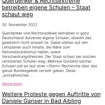
Querdenker & Rechtsextreme
Ganser-
betreiben eigene Schulen – Staat
Vortrag
schaut weg
in
Dortmund
30. November 2022
Querdenker und Rechtsradikale betreiben in ganz
Deutschland dutzende eigene Schulen, obwohl das
gesetzlich nicht erlaubt ist. Dabei stehen auf den
Lehrplänen auch Inhalte, die Nähe zum
Nationalsozialismus haben, sowie
Verschwörungstheorien. Der Staat schaut bei solchen
verbotenen Schulen weg. Mehrere Dutzend solcher
Schulen soll es laut einer «Stern»-Recherche über das
ganze Bundesgebiet verteilt geben. Diese
„schulähnlichen …
Querdenker
Weiterlesen
&
Rechtsextreme
Weitere Proteste gegen Auftritte von
betreiben
Daniele Ganser in Bad Aibling
eigene