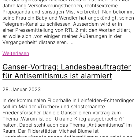
Jahre lang Verschwörungstheorien, rechtsextreme
Propaganda und sonstigen Mist verbreitet. Nun bekommt
seine Frau ein Baby und Wendler hat angekündigt, seinen
Telegram-Kanal zu schliessen. Ausserdem wird er in
einer Pressemitteilung von RTL 2 mit den Worten zitiert,
er wolle sich „von einigen meiner Äußerungen in der
Vergangenheit“ distanzieren. …
Doch
Weiterlesen
keine
RTL-
Ganser-Vortrag: Landesbeauftragter
Sendung
für Antisemitismus ist alarmiert
für
Michael
28. Januar 2023
Wendler
In der kommunalen Filderhalle in Leinfelden-Echterdingen
soll im Mai der «Truther» und selbsternannte
Friedensforscher Daniele Ganser einen Vortrag zum
Thema „Warum ist der Ukraine-Krieg ausgebrochen?“
halten. Dabei steht auch das Thema „Antisemitismus“ im
Raum. Der Filderstädter Michael Blume ist