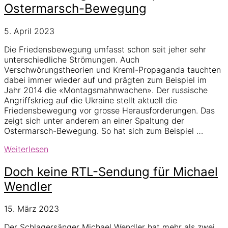
Bewegung
Ostermarsch-Bewegung
als
rechtsextremen
5. April 2023
Verdachtsfall
ein
Die Friedensbewegung umfasst schon seit jeher sehr
unterschiedliche Strömungen. Auch
Verschwörungstheorien und Kreml-Propaganda tauchten
dabei immer wieder auf und prägten zum Beispiel im
Jahr 2014 die «Montagsmahnwachen». Der russische
Angriffskrieg auf die Ukraine stellt aktuell die
Friedensbewegung vor grosse Herausforderungen. Das
zeigt sich unter anderem an einer Spaltung der
Ostermarsch-Bewegung. So hat sich zum Beispiel …
Verschwörungstheorien
Weiterlesen
spalten
Ostermarsch-
Doch keine RTL-Sendung für Michael
Bewegung
Wendler
15. März 2023
Der Schlagersänger Michael Wendler hat mehr als zwei