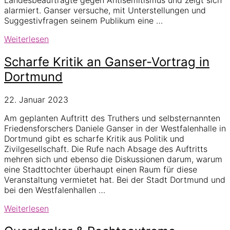
Landesbeauftragte gegen Antisemitismus und zeigt sich
alarmiert. Ganser versuche, mit Unterstellungen und
Suggestivfragen seinem Publikum eine …
Ganser-
Weiterlesen
Vortrag:
Landesbeauftragter
Scharfe Kritik an Ganser-Vortrag in
für
Dortmund
Antisemitismus
ist
22. Januar 2023
alarmiert
Am geplanten Auftritt des Truthers und selbsternannten
Friedensforschers Daniele Ganser in der Westfalenhalle in
Dortmund gibt es scharfe Kritik aus Politik und
Zivilgesellschaft. Die Rufe nach Absage des Auftritts
mehren sich und ebenso die Diskussionen darum, warum
eine Stadttochter überhaupt einen Raum für diese
Veranstaltung vermietet hat. Bei der Stadt Dortmund und
bei den Westfalenhallen …
Scharfe
Weiterlesen
Kritik
an