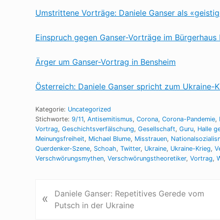
Umstrittene Vorträge: Daniele Ganser als «geistig
Einspruch gegen Ganser-Vorträge im Bürgerhaus
Ärger um Ganser-Vortrag in Bensheim
Österreich: Daniele Ganser spricht zum Ukraine-K
Kategorie:
Uncategorized
Stichworte:
9/11
,
Antisemitismus
,
Corona
,
Corona-Pandemie
,
Vortrag
,
Geschichtsverfälschung
,
Gesellschaft
,
Guru
,
Halle g
Meinungsfreiheit
,
Michael Blume
,
Misstrauen
,
Nationalsoziali
Querdenker-Szene
,
Schoah
,
Twitter
,
Ukraine
,
Ukraine-Krieg
,
V
Verschwörungsmythen
,
Verschwörungstheoretiker
,
Vortrag
,
W
V
Daniele Ganser: Repetitives Gerede vom
«
o
Putsch in der Ukraine
r