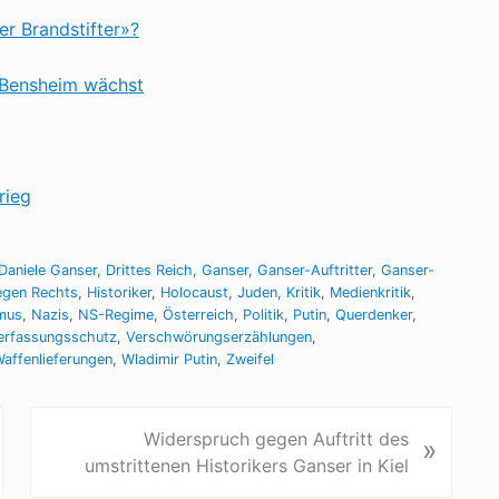
er Brandstifter»?
 Bensheim wächst
rieg
Daniele Ganser
,
Drittes Reich
,
Ganser
,
Ganser-Auftritter
,
Ganser-
egen Rechts
,
Historiker
,
Holocaust
,
Juden
,
Kritik
,
Medienkritik
,
smus
,
Nazis
,
NS-Regime
,
Österreich
,
Politik
,
Putin
,
Querdenker
,
erfassungsschutz
,
Verschwörungserzählungen
,
affenlieferungen
,
Wladimir Putin
,
Zweifel
N
Widerspruch gegen Auftritt des
»
ä
umstrittenen Historikers Ganser in Kiel
c