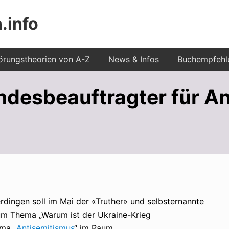
.info
Kopfzeile
rechts
rungstheorien von A-Z
News & Infos
Buchempfehl
ndesbeauftragter für An
rdingen soll im Mai der «Truther» und selbsternannte
um Thema „Warum ist der Ukraine-Krieg
ma „
Antisemitismus
“ im Raum.