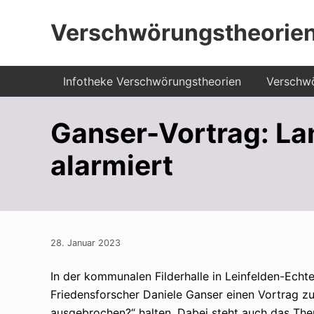
Menu
Zur
Zum
Zur
Verschwörungstheorien
Hauptnavigation
Inhalt
Seitenspalte
springen
springen
springen
Beiträge
Infotheke Verschwörungstheorien
Verschwö
zu
Merkmalen,
Ganser-Vortrag: La
Funktionen
alarmiert
und
Risiken
konspirationistischen
Denkens
28. Januar 2023
In der kommunalen Filderhalle in Leinfelden-Echte
Friedensforscher Daniele Ganser einen Vortrag z
ausgebrochen?“ halten. Dabei steht auch das The