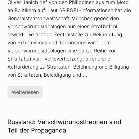
u
e
Oliver Janich rief von den Philippinen aus zum Mord
t
r
an Politikern auf. Laut SPIEGEL-Informationen hat die
d
s
e
c
Generalstaatsanwaltschaft München gegen den
r
h
R
w
Verschwörungsideologen nun einen Strafbefehl
e
ö
erwirkt. Die dortige Zentralstelle zur Bekämpfung
i
r
c
u
von Extremismus und Terrorismus wirft dem
h
n
s
Verschwörungsideologen eine ganze Reihe von
g
b
s
Straftaten vor: Volksverhetzung, öffentliche
ü
t
r
h
Aufforderung zu Straftaten, Belohnung und Billigung
g
e
von Straftaten, Beleidigung und …
e
o
r
r
n
e
a
t
Weiterlesen
V
h
i
e
e
k
r
e
s
r
c
u
h
n
Russland: Verschwörungstheorien sind
w
d
ö
Teil der Propaganda
I
r
n
u