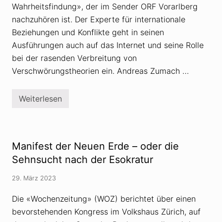
Wahrheitsfindung», der im Sender ORF Vorarlberg
nachzuhören ist. Der Experte für internationale
Beziehungen und Konflikte geht in seinen
Ausführungen auch auf das Internet und seine Rolle
bei der rasenden Verbreitung von
Verschwörungstheorien ein. Andreas Zumach …
Weiterlesen
V
e
r
s
c
h
Manifest der Neuen Erde – oder die
w
ö
Sehnsucht nach der Esokratur
r
u
29. März 2023
n
g
s
Die «Wochenzeitung» (WOZ) berichtet über einen
t
bevorstehenden Kongress im Volkshaus Zürich, auf
h
e