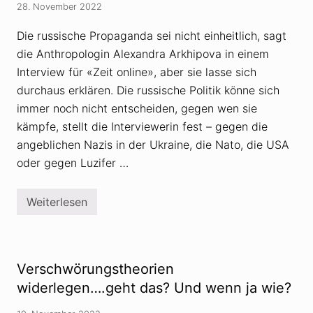
t
28. November 2022
n
e
g
r
s
Die russische Propaganda sei nicht einheitlich, sagt
n
i
e
die Anthropologin Alexandra Arkhipova in einem
d
t
e
-
Interview für «Zeit online», aber sie lasse sich
o
T
l
durchaus erklären. Die russische Politik könne sich
r
o
o
immer noch nicht entscheiden, gegen wen sie
g
l
e
l
kämpfe, stellt die Interviewerin fest – gegen die
O
angeblichen Nazis in der Ukraine, die Nato, die USA
l
i
oder gegen Luzifer …
v
e
r
J
Weiterlesen
R
a
u
n
s
i
s
c
l
h
a
Verschwörungstheorien
:
n
B
d
widerlegen….geht das? Und wenn ja wie?
e
:
w
V
ä