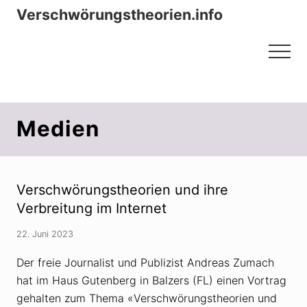
Menu
Zum
Zur
Verschwörungstheorien.info
Inhalt
Seitenspalte
Beiträge zu Merkmalen, Funktionen
springen
springen
Menu
und Risiken konspirationistischen
Denkens
Medien
Verschwörungstheorien und ihre
Verbreitung im Internet
22. Juni 2023
Der freie Journalist und Publizist Andreas Zumach
hat im Haus Gutenberg in Balzers (FL) einen Vortrag
gehalten zum Thema «Verschwörungstheorien und