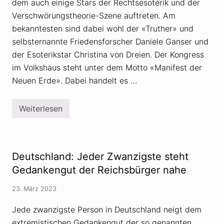
dem auch einige Stars der Rechtsesoterik und der
o
r
Verschwörungstheorie-Szene auftreten. Am
i
bekanntesten sind dabei wohl der «Truther» und
e
n
selbsternannte Friedensforscher Daniele Ganser und
u
der Esoterikstar Christina von Dreien. Der Kongress
n
d
im Volkshaus steht unter dem Motto «Manifest der
i
h
Neuen Erde». Dabei handelt es …
r
e
V
Weiterlesen
e
M
r
a
b
n
r
i
e
f
i
e
Deutschland: Jeder Zwanzigste steht
t
s
u
t
Gedankengut der Reichsbürger nahe
n
d
g
e
23. März 2023
i
r
m
N
I
e
Jede zwanzigste Person in Deutschland neigt dem
n
u
extremistischen Gedankengut der so genannten
t
e