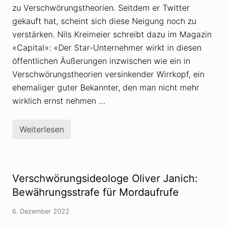
e
zu Verschwörungstheorien. Seitdem er Twitter
r
d
E
e
gekauft hat, scheint sich diese Neigung noch zu
s
r
o
Z
verstärken. Nils Kreimeier schreibt dazu im Magazin
k
w
«Capital»: «Der Star-Unternehmer wirkt in diesen
r
a
a
n
öffentlichen Äußerungen inzwischen wie ein in
t
z
u
Verschwörungstheorien versinkender Wirrkopf, ein
i
r
g
ehemaliger guter Bekannter, den man nicht mehr
s
t
wirklich ernst nehmen …
e
s
t
Weiterlesen
e
E
h
l
t
o
G
n
e
M
d
u
Verschwörungsideologe Oliver Janich:
a
s
n
k
Bewährungsstrafe für Mordaufrufe
k
a
e
l
6. Dezember 2022
n
s
g
V