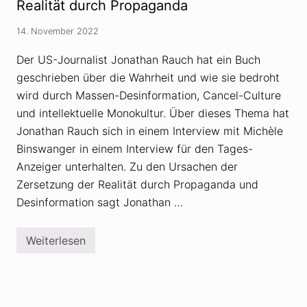
ö
Realität durch Propaganda
d
r
e
u
r
14. November 2022
n
P
g
r
s
Der US-Journalist Jonathan Rauch hat ein Buch
o
t
p
geschrieben über die Wahrheit und wie sie bedroht
h
a
e
g
wird durch Massen-Desinformation, Cancel-Culture
o
a
r
und intellektuelle Monokultur. Über dieses Thema hat
n
i
d
Jonathan Rauch sich in einem Interview mit Michèle
e
a
n
Binswanger in einem Interview für den Tages-
w
Anzeiger unterhalten. Zu den Ursachen der
i
d
Zersetzung der Realität durch Propaganda und
e
r
Desinformation sagt Jonathan …
l
e
g
Weiterlesen
e
J
n
o
…
n
.
a
g
t
e
h