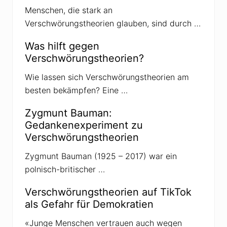
e
Menschen, die stark an
a
l
Verschwörungstheorien glauben, sind durch …
i
t
ä
Was hilft gegen
t
Verschwörungstheorien?
d
u
r
Wie lassen sich Verschwörungstheorien am
c
besten bekämpfen? Eine …
h
P
r
Zygmunt Bauman:
o
Gedankenexperiment zu
p
a
Verschwörungstheorien
g
a
Zygmunt Bauman (1925 – 2017) war ein
n
d
polnisch-britischer …
a
Verschwörungstheorien auf TikTok
als Gefahr für Demokratien
«Junge Menschen vertrauen auch wegen