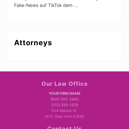
Fake-News auf TikTok dem …
Attorneys
Site
Our Law Office
Footer
YOUR FIRM NAME
(800) 555-2840
(212) 555-1979
524 Market St.
NYC, New York 07840
Contact Us