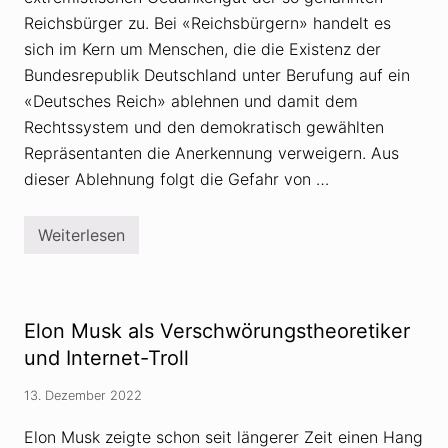
e
n
Reichsbürger zu. Bei «Reichsbürgern» handelt es
r
E
n
r
sich im Kern um Menschen, die die Existenz der
e
d
Bundesrepublik Deutschland unter Berufung auf ein
t
e
–
«Deutsches Reich» ablehnen und damit dem
o
Rechtssystem und den demokratisch gewählten
d
e
Repräsentanten die Anerkennung verweigern. Aus
r
d
dieser Ablehnung folgt die Gefahr von …
i
e
S
Weiterlesen
e
D
h
e
n
u
s
t
u
s
c
c
Elon Musk als Verschwörungstheoretiker
h
h
t
l
und Internet-Troll
n
a
a
n
13. Dezember 2022
c
d
h
:
d
J
Elon Musk zeigte schon seit längerer Zeit einen Hang
e