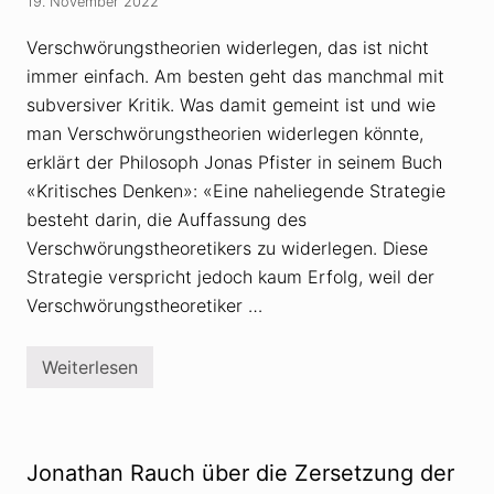
19. November 2022
e
h
r
r
s
Verschwörungstheorien widerlegen, das ist nicht
u
c
n
immer einfach. Am besten geht das manchmal mit
h
g
w
subversiver Kritik. Was damit gemeint ist und wie
s
ö
s
r
man Verschwörungstheorien widerlegen könnte,
t
u
r
erklärt der Philosoph Jonas Pfister in seinem Buch
n
a
g
«Kritisches Denken»: «Eine naheliegende Strategie
f
s
e
besteht darin, die Auffassung des
t
f
h
ü
Verschwörungstheoretikers zu widerlegen. Diese
e
r
o
Strategie verspricht jedoch kaum Erfolg, weil der
M
r
o
Verschwörungstheoretiker …
i
r
e
d
n
a
s
Weiterlesen
u
V
i
f
e
n
r
r
d
u
s
T
f
c
e
e
h
i
Jonathan Rauch über die Zersetzung der
w
l