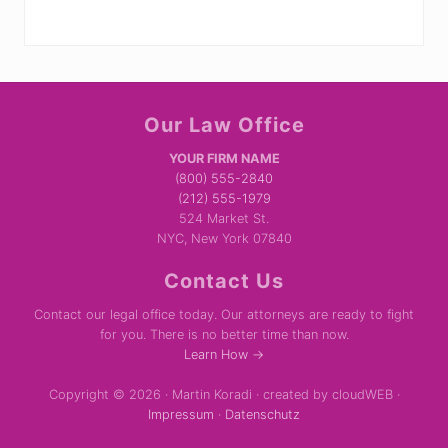
Site
Our Law Office
Footer
YOUR FIRM NAME
(800) 555-2840
(212) 555-1979
524 Market St.
NYC, New York 07840
Contact Us
Contact our legal office today. Our attorneys are ready to fight
for you. There is no better time than now.
Learn How →
Copyright © 2026 · Martin Koradi · created by cloudWEB ·
Impressum
·
Datenschutz