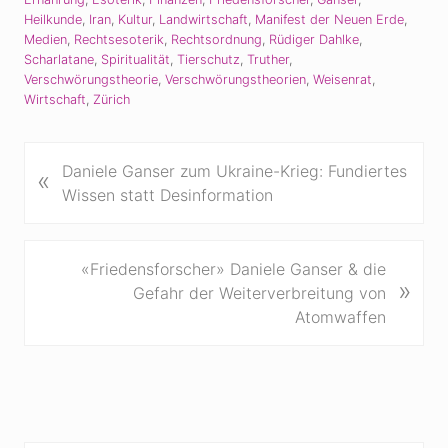
Heilkunde
,
Iran
,
Kultur
,
Landwirtschaft
,
Manifest der Neuen Erde
,
Medien
,
Rechtsesoterik
,
Rechtsordnung
,
Rüdiger Dahlke
,
Scharlatane
,
Spiritualität
,
Tierschutz
,
Truther
,
Verschwörungstheorie
,
Verschwörungstheorien
,
Weisenrat
,
Wirtschaft
,
Zürich
V
Daniele Ganser zum Ukraine-Krieg: Fundiertes
«
o
Wissen statt Desinformation
r
h
e
N
«Friedensforscher» Daniele Ganser & die
»
r
ä
Gefahr der Weiterverbreitung von
i
c
Atomwaffen
g
h
e
s
r
t
B
e
e
r