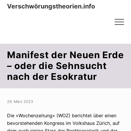
Menu
Zum
Zur
Verschwörungstheorien.info
Inhalt
Seitenspalte
Beiträge zu Merkmalen, Funktionen
springen
springen
Menu
und Risiken konspirationistischen
Denkens
Manifest der Neuen Erde
– oder die Sehnsucht
nach der Esokratur
29. März 2023
Die «Wochenzeitung» (WOZ) berichtet über einen
bevorstehenden Kongress im Volkshaus Zürich, auf
dem auch einige Stars der Rechtsesoterik und der