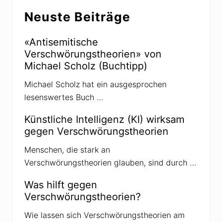
Seitenspalte
i
B
Neuste Beiträge
t
e
r
i
a
«Antisemitische
t
g
Verschwörungstheorien» von
r
:
Michael Scholz (Buchtipp)
a
g
Michael Scholz hat ein ausgesprochen
:
lesenswertes Buch …
Künstliche Intelligenz (KI) wirksam
gegen Verschwörungstheorien
Menschen, die stark an
Verschwörungstheorien glauben, sind durch …
Was hilft gegen
Verschwörungstheorien?
Wie lassen sich Verschwörungstheorien am