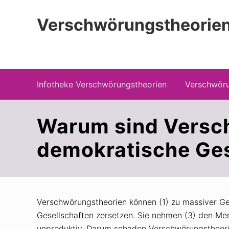
Zur
Zum
Zur
Hauptnavigation
Inhalt
Seitenspalte
Verschwörungstheorien
springen
springen
springen
Beiträge zu Merkmalen, Funktionen und
Infotheke Verschwörungstheorien
Verschwöru
Warum sind Versch
demokratische Ges
Verschwörungstheorien können (1) zu massiver Ge
Gesellschaften zersetzen. Sie nehmen (3) den Me
unproduktiv. Darum schaden Verschwörungstheori