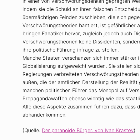
In einer von Verschwörungsdenken geprägten Welt 
indem sie die Schuld an ihren falschen Entschei
übermächtigen Feinden zuschieben, die sich gegen
Verschwörungstheorien hantiert, ist gefährlicher al
bringen Fanatiker hervor, zugleich jedoch auch D
Verschwörungstheorien keine Dissidenten, sondern
ihre politische Führung infrage zu stellen.
Manche Staaten verschanzen sich immer stärker in 
Globalisierung aufgeweicht wurden. Sie stellen si
Regierungen verbreiteten Verschwörungstheorien
außen, die der amtlichen Darstellung der Realität
manchen politischen Führer das Monopol auf Vers
Propagandawaffen ebenso wichtig wie das staatl
Alle diese Aspekte zusammen führen dazu, dass d
abhandenkommen.
(Quelle:
Der paranoide Bürger, von Ivan Krastev
)