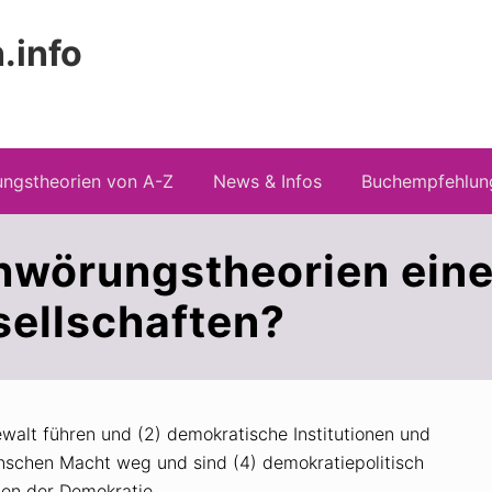
.info
Kopfz
 Risiken konspirationistischen Denkens
recht
ngstheorien von A-Z
News & Infos
Buchempfehlun
wörungstheorien eine 
ellschaften?
walt führen und (2) demokratische Institutionen und
nschen Macht weg und sind (4) demokratiepolitisch
en der Demokratie.