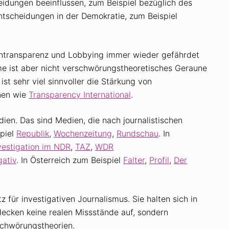
eidungen beeinflussen, zum Beispiel bezüglich des
ntscheidungen in der Demokratie, zum Beispiel
 Intransparenz und Lobbying immer wieder gefährdet
e ist aber nicht verschwörungstheoretisches Geraune
st sehr viel sinnvoller die Stärkung von
nen wie
Transparency International
.
ien. Das sind Medien, die nach journalistischen
spiel
Republik
,
Wochenzeitung
,
Rundschau
. In
vestigation im NDR
,
TAZ
,
WDR
gativ
. In Österreich zum Beispiel
Falter
,
Profil
,
Der
z für investigativen Journalismus. Sie halten sich in
decken keine realen Missstände auf, sondern
schwörungstheorien.