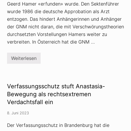
Geerd Hamer «erfunden» wurde. Den Sektenführer
wurde 1986 die deutsche Approbation als Arzt
entzogen. Das hindert Anhängerinnen und Anhänger
der GNM nicht daran, die mit Verschwörungstheorien
durchsetzten Vorstellungen Hamers weiter zu
verbreiten. In Österreich hat die GNM …
Weiterlesen
«
G
e
r
m
a
Verfassungsschutz stuft Anastasia-
n
i
Bewegung als rechtsextremen
s
Verdachtsfall ein
c
h
e
8. Juni 2023
N
e
Der Verfassungsschutz in Brandenburg hat die
u
e