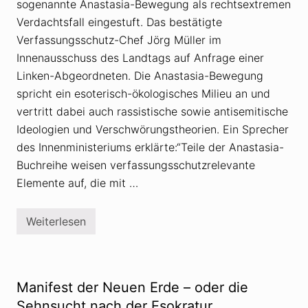
sogenannte Anastasia-Bewegung als rechtsextremen
M
e
Verdachtsfall eingestuft. Das bestätigte
d
Verfassungsschutz-Chef Jörg Müller im
i
z
Innenausschuss des Landtags auf Anfrage einer
i
n
Linken-Abgeordneten. Die Anastasia-Bewegung
»
spricht ein esoterisch-ökologisches Milieu an und
(
G
vertritt dabei auch rassistische sowie antisemitische
N
Ideologien und Verschwörungstheorien. Ein Sprecher
M
)
des Innenministeriums erklärte:“Teile der Anastasia-
f
o
Buchreihe weisen verfassungsschutzrelevante
r
Elemente auf, die mit …
d
e
r
t
Weiterlesen
V
w
e
e
r
i
f
t
a
e
s
r
Manifest der Neuen Erde – oder die
s
e
u
Sehnsucht nach der Esokratur
s