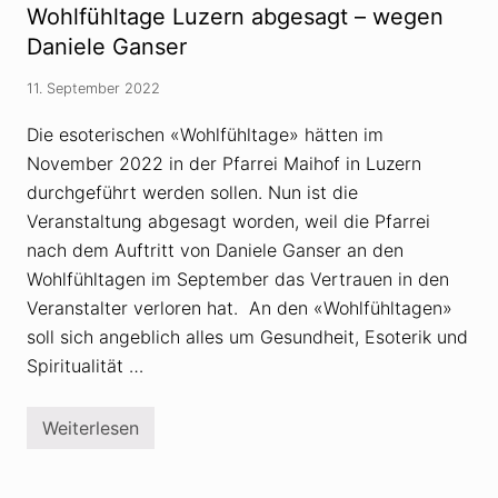
h
Wohlfühltage Luzern abgesagt – wegen
l
w
s
ö
Daniele Ganser
Z
r
w
u
i
11. September 2022
n
l
g
l
s
Die esoterischen «Wohlfühltage» hätten im
i
t
n
November 2022 in der Pfarrei Maihof in Luzern
h
g
e
durchgeführt werden sollen. Nun ist die
s
o
p
r
Veranstaltung abgesagt worden, weil die Pfarrei
a
i
a
nach dem Auftritt von Daniele Ganser an den
e
r
n
Wohlfühltagen im September das Vertrauen in den
:
Veranstalter verloren hat. An den «Wohlfühltagen»
G
u
soll sich angeblich alles um Gesundheit, Esoterik und
r
u
Spiritualität …
G
a
n
Weiterlesen
s
W
e
o
r
h
?
l