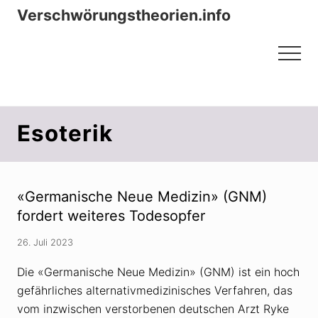
Menu
Zum
Zur
Verschwörungstheorien.info
Inhalt
Seitenspalte
Beiträge zu Merkmalen, Funktionen
springen
springen
Menu
und Risiken konspirationistischen
Denkens
Esoterik
«Germanische Neue Medizin» (GNM)
fordert weiteres Todesopfer
26. Juli 2023
Die «Germanische Neue Medizin» (GNM) ist ein hoch
gefährliches alternativmedizinisches Verfahren, das
vom inzwischen verstorbenen deutschen Arzt Ryke