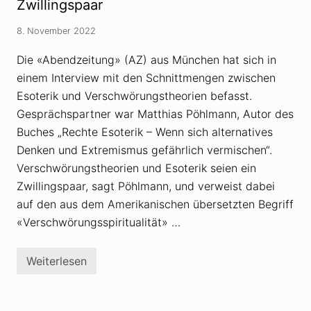
s
Zwillingspaar
t
h
i
s
t
a
f
n
8. November 2022
–
a
a
p
l
c
r
Die «Abendzeitung» (AZ) aus München hat sich in
l
h
o
e
d
einem Interview mit den Schnittmengen zwischen
b
i
e
l
n
Esoterik und Verschwörungstheorien befasst.
r
e
E
m
Gesprächspartner war Matthias Pöhlmann, Autor des
s
a
o
Buches „Rechte Esoterik – Wenn sich alternatives
t
k
i
Denken und Extremismus gefährlich vermischen“.
r
s
a
Verschwörungstheorien und Esoterik seien ein
c
t
h
u
Zwillingspaar, sagt Pöhlmann, und verweist dabei
e
r
s
auf den aus dem Amerikanischen übersetzten Begriff
A
«Verschwörungsspiritualität» …
n
a
s
t
Weiterlesen
E
a
s
s
o
i
t
a
e