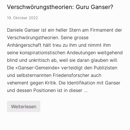
-
r
P
Verschwörungstheorien: Guru Ganser?
i
r
k
o
u
19. Oktober 2022
j
n
e
d
k
Daniele Ganser ist ein heller Stern am Firmament der
V
t
e
Verschwörungstheorien. Seine grosse
i
r
n
Anhängerschaft hält treu zu ihm und nimmt ihm
s
W
c
i
seine konspirationistischen Andeutungen weitgehend
h
e
w
blind und unkritisch ab, weil sie daran glauben will.
n
ö
r
Die «Ganser-Gemeinde» verteidigt den Publizisten
r
o
u
d
und selbsternannten Friedensforscher auch
n
e
vehement gegen Kritik. Die Identifikation mit Ganser
g
s
und dessen Positionen ist in dieser …
t
h
e
o
Weiterlesen
V
r
e
i
r
e
s
n
c
a