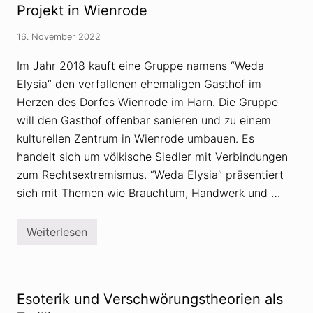
g
t
Projekt in Wienrode
u
d
n
e
16. November 2022
g
r
a
N
l
e
Im Jahr 2018 kauft eine Gruppe namens “Weda
s
u
Elysia” den verfallenen ehemaligen Gasthof im
r
e
e
n
Herzen des Dorfes Wienrode im Harn. Die Gruppe
c
E
h
r
will den Gasthof offenbar sanieren und zu einem
t
d
kulturellen Zentrum in Wienrode umbauen. Es
s
e
e
–
handelt sich um völkische Siedler mit Verbindungen
x
o
t
zum Rechtsextremismus. “Weda Elysia” präsentiert
d
r
e
sich mit Themen wie Brauchtum, Handwerk und …
e
r
m
d
e
i
n
e
Weiterlesen
W
V
S
e
e
e
d
r
h
a
d
n
E
a
s
l
c
Esoterik und Verschwörungstheorien als
u
y
h
c