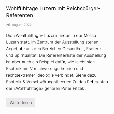
f
ü
Wohlfühltage Luzern mit Reichsbürger-
h
l
Referenten
t
a
25. August 2022
g
e
L
Die «Wohlfühltage» Luzern finden in der Messe
u
Luzern statt. Im Zentrum der Ausstellung stehen
z
e
Angebote aus den Bereichen Gesundheit, Esoterik
r
n
und Spiritualität. Die Referentenliste der Ausstellung
a
ist aber auch ein Beispiel dafür, wie leicht sich
b
g
Esoterik mit Verschwörungstheorien und
e
rechtsextremer Ideologie verbindet. Siehe dazu:
s
a
Esoterik & Verschwörungstheorien Zu den Referenten
g
t
der «Wohlfühltage» gehören Peter Fitzek …
–
w
e
Weiterlesen
g
W
e
o
n
h