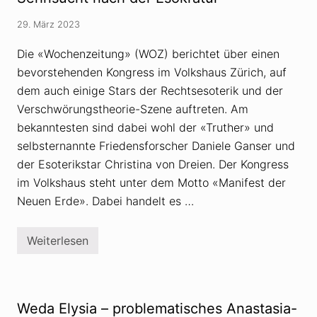
n
T
g
o
29. März 2023
s
d
s
e
c
Die «Wochenzeitung» (WOZ) berichtet über einen
s
h
o
bevorstehenden Kongress im Volkshaus Zürich, auf
u
p
t
f
dem auch einige Stars der Rechtsesoterik und der
z
e
s
Verschwörungstheorie-Szene auftreten. Am
r
t
bekanntesten sind dabei wohl der «Truther» und
u
f
selbsternannte Friedensforscher Daniele Ganser und
t
der Esoterikstar Christina von Dreien. Der Kongress
A
n
im Volkshaus steht unter dem Motto «Manifest der
a
s
Neuen Erde». Dabei handelt es …
t
a
s
Weiterlesen
i
M
a
a
-
n
B
i
e
f
w
e
Weda Elysia – problematisches Anastasia-
e
s