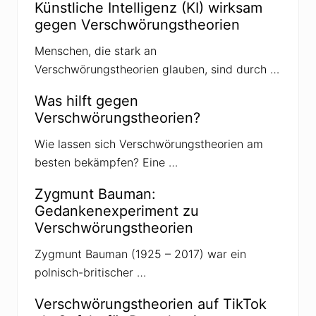
Künstliche Intelligenz (KI) wirksam
e
r
gegen Verschwörungstheorien
-
R
Menschen, die stark an
e
f
Verschwörungstheorien glauben, sind durch …
e
r
e
Was hilft gegen
n
Verschwörungstheorien?
t
e
n
Wie lassen sich Verschwörungstheorien am
besten bekämpfen? Eine …
Zygmunt Bauman:
Gedankenexperiment zu
Verschwörungstheorien
Zygmunt Bauman (1925 – 2017) war ein
polnisch-britischer …
Verschwörungstheorien auf TikTok