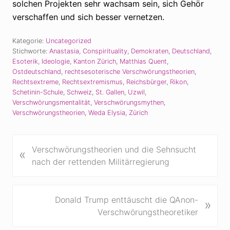
solchen Projekten sehr wachsam sein, sich Gehör
verschaffen und sich besser vernetzen.
Kategorie:
Uncategorized
Stichworte:
Anastasia
,
Conspirituality
,
Demokraten
,
Deutschland
,
Esoterik
,
Ideologie
,
Kanton Zürich
,
Matthias Quent
,
Ostdeutschland
,
rechtsesoterische Verschwörungstheorien
,
Rechtsextreme
,
Rechtsextremismus
,
Reichsbürger
,
Rikon
,
Schetinin-Schule
,
Schweiz
,
St. Gallen
,
Uzwil
,
Verschwörungsmentalität
,
Verschwörungsmythen
,
Verschwörungstheorien
,
Weda Elysia
,
Zürich
V
Verschwörungstheorien und die Sehnsucht
«
o
nach der rettenden Militärregierung
r
h
e
N
Donald Trump enttäuscht die QAnon-
»
r
ä
Verschwörungstheoretiker
i
c