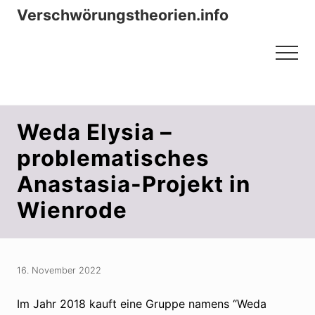
Menu
Zum
Zur
Verschwörungstheorien.info
Inhalt
Seitenspalte
Beiträge zu Merkmalen, Funktionen
springen
springen
Menu
und Risiken konspirationistischen
Denkens
Weda Elysia –
problematisches
Anastasia-Projekt in
Wienrode
16. November 2022
Im Jahr 2018 kauft eine Gruppe namens “Weda