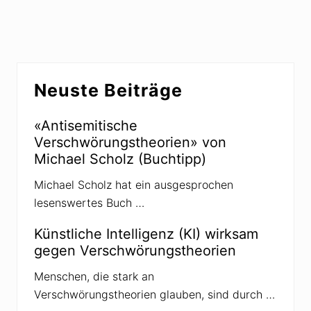
g
h
e
s
r
t
B
e
Seitenspalte
e
r
Neuste Beiträge
i
B
t
e
r
«Antisemitische
i
a
Verschwörungstheorien» von
t
g
Michael Scholz (Buchtipp)
r
:
a
Michael Scholz hat ein ausgesprochen
g
lesenswertes Buch …
:
Künstliche Intelligenz (KI) wirksam
gegen Verschwörungstheorien
Menschen, die stark an
Verschwörungstheorien glauben, sind durch …