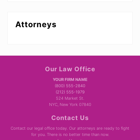
Attorneys
Site
Our Law Office
Footer
YOUR FIRM NAME
(800) 555-2840
(212) 555-1979
524 Market St.
NYC, New York 07840
Contact Us
Contact our legal office today. Our attorneys are ready to fight
for you. There is no better time than now.