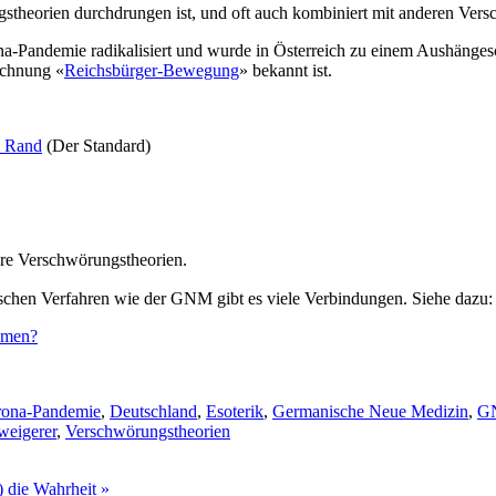
theorien durchdrungen ist, und oft auch kombiniert mit anderen Versc
na-Pandemie radikalisiert und wurde in Österreich zu einem Aushängesc
ichnung «
Reichsbürger-Bewegung
» bekannt ist.
n Rand
(Der Standard)
ere Verschwörungstheorien.
schen Verfahren wie der GNM gibt es viele Verbindungen. Siehe dazu:
mmen?
ona-Pandemie
,
Deutschland
,
Esoterik
,
Germanische Neue Medizin
,
G
weigerer
,
Verschwörungstheorien
) die Wahrheit
»