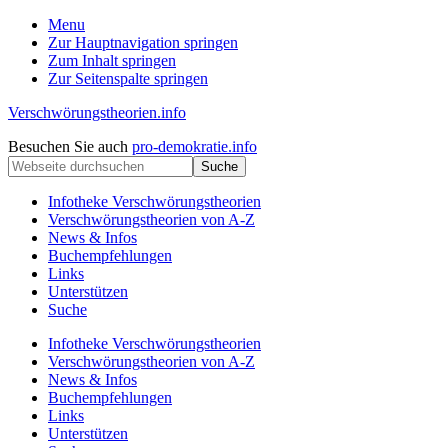
Menu
Zur Hauptnavigation springen
Zum Inhalt springen
Zur Seitenspalte springen
Verschwörungstheorien.info
Beiträge
Kopfzeile
Besuchen Sie auch
pro-demokratie.info
zu
Webseite
rechts
Merkmalen,
durchsuchen
Funktionen
Infotheke Verschwörungstheorien
und
Verschwörungstheorien von A-Z
Risiken
News & Infos
konspirationistischen
Buchempfehlungen
Denkens
Links
Unterstützen
Suche
Infotheke Verschwörungstheorien
Verschwörungstheorien von A-Z
News & Infos
Buchempfehlungen
Links
Unterstützen