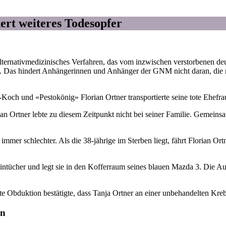
rt weiteres Todesopfer
 alternativmedizinisches Verfahren, das vom inzwischen verstorbenen
n. Das hindert Anhängerinnen und Anhänger der GNM nicht daran, die
Koch und «Pestokönig» Florian Ortner transportierte seine tote Ehefrau 
rian Ortner lebte zu diesem Zeitpunkt nicht bei seiner Familie. Gemei
mmer schlechter. Als die 38-jährige im Sterben liegt, fährt Florian Or
 Leintücher und legt sie in den Kofferraum seines blauen Mazda 3. Die 
e Obduktion bestätigte, dass Tanja Ortner an einer unbehandelten Kreb
en