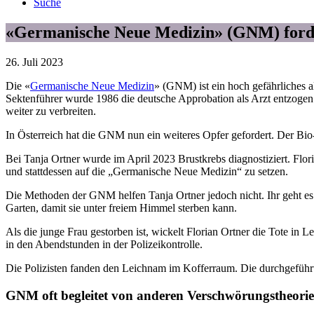
Suche
«Germanische Neue Medizin» (GNM) forde
26. Juli 2023
Die «
Germanische Neue Medizin
» (GNM) ist ein hoch gefährliches
Sektenführer wurde 1986 die deutsche Approbation als Arzt entzoge
weiter zu verbreiten.
In Österreich hat die GNM nun ein weiteres Opfer gefordert. Der Bio-
Bei Tanja Ortner wurde im April 2023 Brustkrebs diagnostiziert. Flo
und stattdessen auf die „Germanische Neue Medizin“ zu setzen.
Die Methoden der GNM helfen Tanja Ortner jedoch nicht. Ihr geht es i
Garten, damit sie unter freiem Himmel sterben kann.
Als die junge Frau gestorben ist, wickelt Florian Ortner die Tote in
in den Abendstunden in der Polizeikontrolle.
Die Polizisten fanden den Leichnam im Kofferraum. Die durchgeführt
GNM oft begleitet von anderen Verschwörungstheori