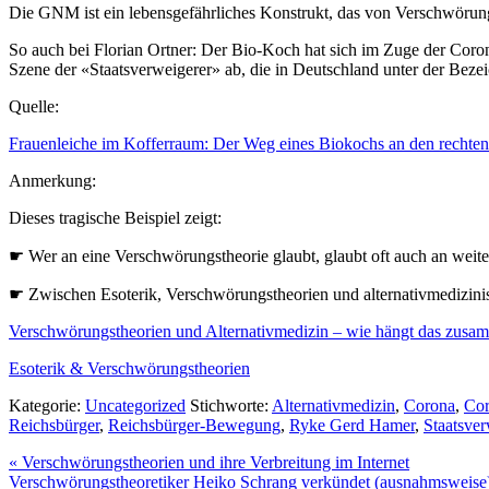
Die GNM ist ein lebensgefährliches Konstrukt, das von Verschwörungs
So auch bei Florian Ortner: Der Bio-Koch hat sich im Zuge der Coro
Szene der «Staatsverweigerer» ab, die in Deutschland unter der Beze
Quelle:
Frauenleiche im Kofferraum: Der Weg eines Biokochs an den rechte
Anmerkung:
Dieses tragische Beispiel zeigt:
☛ Wer an eine Verschwörungstheorie glaubt, glaubt oft auch an weit
☛ Zwischen Esoterik, Verschwörungstheorien und alternativmedizini
Verschwörungstheorien und Alternativmedizin – wie hängt das zusa
Esoterik & Verschwörungstheorien
Kategorie:
Uncategorized
Stichworte:
Alternativmedizin
,
Corona
,
Cor
Reichsbürger
,
Reichsbürger-Bewegung
,
Ryke Gerd Hamer
,
Staatsver
Vorheriger
«
Verschwörungstheorien und ihre Verbreitung im Internet
Beitrag:
Nächster
Verschwörungstheoretiker Heiko Schrang verkündet (ausnahmsweise