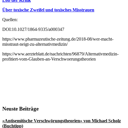
Lob der Kritik
Über toxische Zweifel und toxisches Misstrauen
Quellen:
DOI:10.1027/1864-9335/a000347
https://www.pharmazeutische-zeitung.de/2018-08/wer-macht-
misstraut-neigt-zu-alternativmedizin/
https://www.aerzteblatt.de/nachrichten/96879/Alternativmedizin-
profitiert-vom-Glauben-an-Verschwoerungstheorien
Seitenspalte
Neuste Beiträge
«Antisemitische Verschwörungstheorien» von Michael Scholz
(Buchtipp)