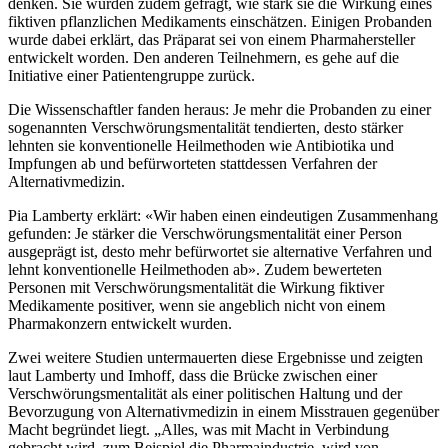
denken. Sie wurden zudem gefragt, wie stark sie die Wirkung eines
fiktiven pflanzlichen Medikaments einschätzen. Einigen Probanden
wurde dabei erklärt, das Präparat sei von einem Pharmahersteller
entwickelt worden. Den anderen Teilnehmern, es gehe auf die
Initiative einer Patientengruppe zurück.
Die Wissenschaftler fanden heraus: Je mehr die Probanden zu einer
sogenannten Verschwörungsmentalität tendierten, desto stärker
lehnten sie konventionelle Heilmethoden wie Antibiotika und
Impfungen ab und befürworteten stattdessen Verfahren der
Alternativmedizin.
Pia Lamberty erklärt: «Wir haben einen eindeutigen Zusammenhang
gefunden: Je stärker die Verschwörungsmentalität einer Person
ausgeprägt ist, desto mehr befürwortet sie alternative Verfahren und
lehnt konventionelle Heilmethoden ab». Zudem bewerteten
Personen mit Verschwörungsmentalität die Wirkung fiktiver
Medikamente positiver, wenn sie angeblich nicht von einem
Pharmakonzern entwickelt wurden.
Zwei weitere Studien untermauerten diese Ergebnisse und zeigten
laut Lamberty und Imhoff, dass die Brücke zwischen einer
Verschwörungsmentalität als einer politischen Haltung und der
Bevorzugung von Alternativmedizin in einem Misstrauen gegenüber
Macht begründet liegt. „Alles, was mit Macht in Verbindung
gebracht wird, zum Beispiel die Pharmaindustrie, wird von