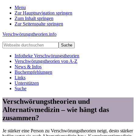
Menu
Zur Hauptnavigation springen
Zum Inhalt springen
Zur Seitenspalte springen
Verschwörungstheorien.info
Beiträge
Webseite
zu
durchsuchen
Merkmalen,
Infotheke Verschwörungstheorien
Funktionen
Verschwörungstheorien von A-Z
und
News & Infos
Risiken
Buchempfehlungen
konspirationistischen
Links
Denkens
Unterstützen
Suche
Verschwörungstheorien und
Alternativmedizin – wie hängt das
zusammen?
Je stärker eine Person zu Verschwörungstheorien neigt, desto stärker