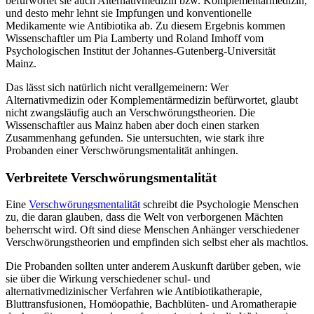
befürwortet sie auch Alternativmedizin bzw. Komplementärmedizin,
und desto mehr lehnt sie Impfungen und konventionelle
Medikamente wie Antibiotika ab. Zu diesem Ergebnis kommen
Wissenschaftler um Pia Lamberty und Roland Imhoff vom
Psychologischen Institut der Johannes-Gutenberg-Universität
Mainz.
Das lässt sich natürlich nicht verallgemeinern: Wer
Alternativmedizin oder Komplementärmedizin befürwortet, glaubt
nicht zwangsläufig auch an Verschwörungstheorien. Die
Wissenschaftler aus Mainz haben aber doch einen starken
Zusammenhang gefunden. Sie untersuchten, wie stark ihre
Probanden einer Verschwörungsmentalität anhingen.
Verbreitete Verschwörungsmentalität
Eine
Verschwörungsmentalität
schreibt die Psychologie Menschen
zu, die daran glauben, dass die Welt von verborgenen Mächten
beherrscht wird. Oft sind diese Menschen Anhänger verschiedener
Verschwörungstheorien und empfinden sich selbst eher als machtlos.
Die Probanden sollten unter anderem Auskunft darüber geben, wie
sie über die Wirkung verschiedener schul- und
alternativmedizinischer Verfahren wie Antibiotikatherapie,
Bluttransfusionen, Homöopathie, Bachblüten- und Aromatherapie