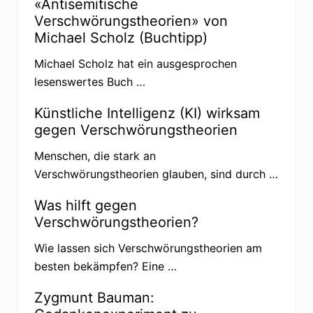
«Antisemitische
t
a
Verschwörungstheorien» von
r
g
Michael Scholz (Buchtipp)
a
:
g
Michael Scholz hat ein ausgesprochen
:
lesenswertes Buch …
Künstliche Intelligenz (KI) wirksam
gegen Verschwörungstheorien
Menschen, die stark an
Verschwörungstheorien glauben, sind durch …
Was hilft gegen
Verschwörungstheorien?
Wie lassen sich Verschwörungstheorien am
besten bekämpfen? Eine …
Zygmunt Bauman: