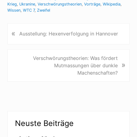
Krieg
,
Ukranine
,
Verschwörungstheorien
,
Vorträge
,
Wikipedia
,
Wissen
,
WTC 7
,
Zweifel
«
V
Ausstellung: Hexenverfolgung in Hannover
o
r
h
N
Verschwörungstheorien: Was fördert
e
»
ä
Mutmassungen über dunkle
r
c
Machenschaften?
i
h
g
s
e
t
r
e
B
r
e
Seitenspalte
B
i
Neuste Beiträge
e
t
i
r