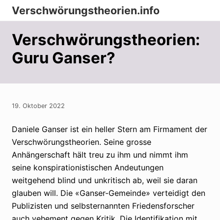
Menu
Zur
Zum
Zur
Verschwörungstheorien.info
Hauptnavigation
Inhalt
Seitenspalte
Beiträge
springen
springen
springen
Verschwörungstheorien:
zu
Guru Ganser?
Merkmalen,
Funktionen
und
Risiken
19. Oktober 2022
konspirationistischen
Daniele Ganser ist ein heller Stern am Firmament der
Denkens
Verschwörungstheorien. Seine grosse
Anhängerschaft hält treu zu ihm und nimmt ihm
seine konspirationistischen Andeutungen
weitgehend blind und unkritisch ab, weil sie daran
glauben will. Die «Ganser-Gemeinde» verteidigt den
Publizisten und selbsternannten Friedensforscher
auch vehement gegen Kritik. Die Identifikation mit