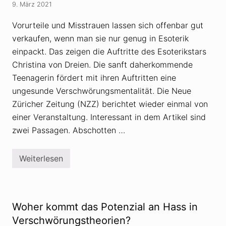
i
9. März 2021
a
s
c
c
h
Vorurteile und Misstrauen lassen sich offenbar gut
h
C
e
verkaufen, wenn man sie nur genug in Esoterik
h
r
r
einpackt. Das zeigen die Auftritte des Esoterikstars
W
i
e
s
Christina von Dreien. Die sanft daherkommende
l
t
t
Teenagerin fördert mit ihren Auftritten eine
i
e
n
ungesunde Verschwörungsmentalität. Die Neue
n
a
l
Züricher Zeitung (NZZ) berichtet wieder einmal von
v
e
o
n
einer Veranstaltung. Interessant in dem Artikel sind
n
k
D
zwei Passagen. Abschotten …
e
r
r
e
i
Weiterlesen
e
C
n
h
r
i
s
t
Woher kommt das Potenzial an Hass in
i
n
Verschwörungstheorien?