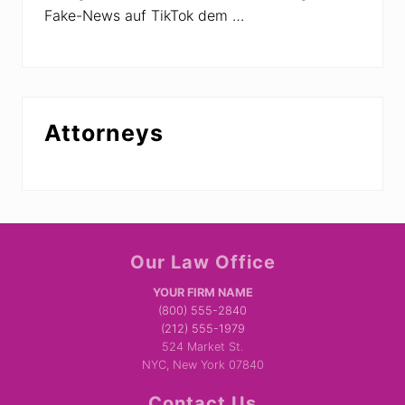
Fake-News auf TikTok dem …
Attorneys
Site
Our Law Office
Footer
YOUR FIRM NAME
(800) 555-2840
(212) 555-1979
524 Market St.
NYC, New York 07840
Contact Us