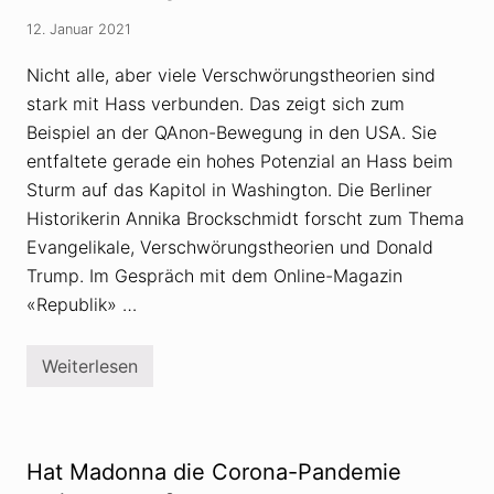
a
v
12. Januar 2021
o
n
D
Nicht alle, aber viele Verschwörungstheorien sind
r
stark mit Hass verbunden. Das zeigt sich zum
e
i
Beispiel an der QAnon-Bewegung in den USA. Sie
e
n
entfaltete gerade ein hohes Potenzial an Hass beim
:
Sturm auf das Kapitol in Washington. Die Berliner
V
o
Historikerin Annika Brockschmidt forscht zum Thema
r
Evangelikale, Verschwörungs­theorien und Donald
u
r
Trump. Im Gespräch mit dem Online-Magazin
t
e
«Republik» …
i
l
e
Weiterlesen
v
W
e
o
r
h
k
e
a
r
u
k
Hat Madonna die Corona-Pandemie
f
o