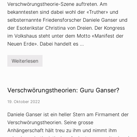
Verschwörungstheorie-Szene auftreten. Am
bekanntesten sind dabei wohl der «Truther» und
selbsternannte Friedensforscher Daniele Ganser und
der Esoterikstar Christina von Dreien. Der Kongress
im Volkshaus steht unter dem Motto «Manifest der
Neuen Erde». Dabei handelt es …
Weiterlesen
M
a
n
i
f
e
Verschwörungstheorien: Guru Ganser?
s
t
d
19. Oktober 2022
e
r
Daniele Ganser ist ein heller Stern am Firmament der
N
e
Verschwörungstheorien. Seine grosse
u
Anhängerschaft hält treu zu ihm und nimmt ihm
e
n