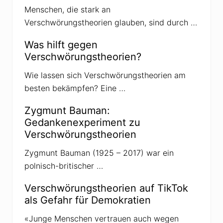
g
Menschen, die stark an
e
s
Verschwörungstheorien glauben, sind durch …
a
g
t
Was hilft gegen
?
Verschwörungstheorien?
Wie lassen sich Verschwörungstheorien am
besten bekämpfen? Eine …
Zygmunt Bauman:
Gedankenexperiment zu
Verschwörungstheorien
Zygmunt Bauman (1925 – 2017) war ein
polnisch-britischer …
Verschwörungstheorien auf TikTok
als Gefahr für Demokratien
«Junge Menschen vertrauen auch wegen