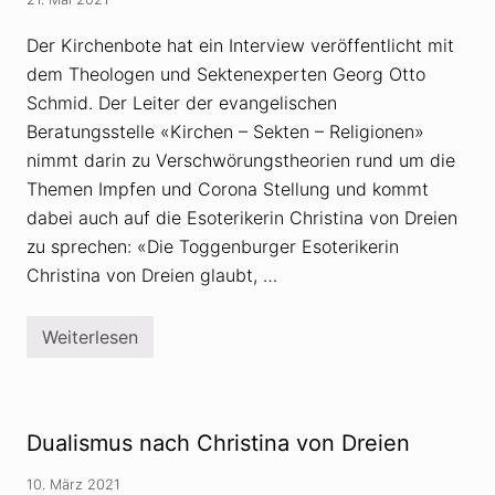
t
e
n
Der Kirchenbote hat ein Interview veröffentlicht mit
z
dem Theologen und Sektenexperten Georg Otto
w
i
Schmid. Der Leiter der evangelischen
s
c
Beratungsstelle «Kirchen – Sekten – Religionen»
h
nimmt darin zu Verschwörungstheorien rund um die
e
n
Themen Impfen und Corona Stellung und kommt
V
dabei auch auf die Esoterikerin Christina von Dreien
e
r
zu sprechen: «Die Toggenburger Esoterikerin
s
c
Christina von Dreien glaubt, …
h
w
ö
Weiterlesen
r
C
u
h
n
r
g
i
s
s
t
t
Dualismus nach Christina von Dreien
h
i
e
n
o
a
10. März 2021