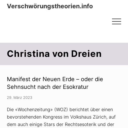
Menu
Zum
Zur
Verschwörungstheorien.info
Inhalt
Seitenspalte
Beiträge zu Merkmalen, Funktionen
springen
springen
Menu
und Risiken konspirationistischen
Denkens
Christina von Dreien
Manifest der Neuen Erde – oder die
Sehnsucht nach der Esokratur
29. März 2023
Die «Wochenzeitung» (WOZ) berichtet über einen
bevorstehenden Kongress im Volkshaus Zürich, auf
dem auch einige Stars der Rechtsesoterik und der