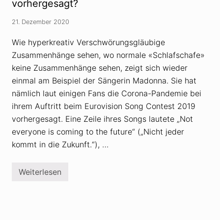
e
m
vorhergesagt?
n
m
,
t
21. Dezember 2020
M
d
i
a
s
s
Wie hyperkreativ Verschwörungsgläubige
s
P
Zusammenhänge sehen, wo normale «Schlafschafe»
t
o
r
t
keine Zusammenhänge sehen, zeigt sich wieder
a
e
u
n
einmal am Beispiel der Sängerin Madonna. Sie hat
e
z
nämlich laut einigen Fans die Corona-Pandemie bei
n
i
s
a
ihrem Auftritt beim Eurovision Song Contest 2019
c
l
h
vorhergesagt. Eine Zeile ihres Songs lautete „Not
a
ü
n
everyone is coming to the future“ („Nicht jeder
r
H
e
a
kommt in die Zukunft.“), …
n
s
s
i
Weiterlesen
n
H
V
a
e
t
r
M
s
a
c
d