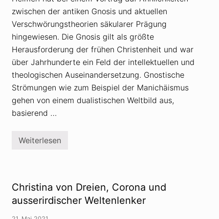
o
E
r
zwischen der antiken Gnosis und aktuellen
s
i
o
Verschwörungstheorien säkularer Prägung
e
k
n
hingewiesen. Die Gnosis gilt als größte
r
:
a
G
Herausforderung der frühen Christenheit und war
t
u
u
über Jahrhunderte ein Feld der intellektuellen und
r
r
u
theologischen Auseinandersetzung. Gnostische
G
Strömungen wie zum Beispiel der Manichäismus
a
n
gehen von einem dualistischen Weltbild aus,
s
e
basierend …
r
?
Weiterlesen
Ä
h
n
l
i
c
Christina von Dreien, Corona und
h
k
ausserirdischer Weltenlenker
e
i
21. Mai 2021