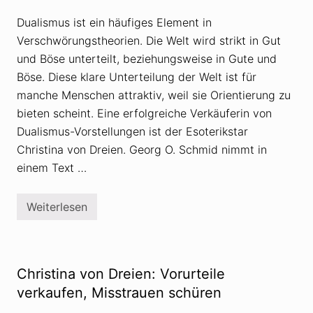
r
v
i
o
Dualismus ist ein häufiges Element in
e
n
n
D
Verschwörungstheorien. Die Welt wird strikt in Gut
u
r
und Böse unterteilt, beziehungsweise in Gute und
n
e
d
i
Böse. Diese klare Unterteilung der Welt ist für
a
e
n
n
manche Menschen attraktiv, weil sie Orientierung zu
t
,
bieten scheint. Eine erfolgreiche Verkäuferin von
i
C
k
o
Dualismus-Vorstellungen ist der Esoterikstar
e
r
r
Christina von Dreien. Georg O. Schmid nimmt in
o
G
n
einem Text …
n
a
o
u
s
n
i
d
Weiterlesen
D
s
a
u
u
a
s
l
s
i
e
s
Christina von Dreien: Vorurteile
r
m
i
u
verkaufen, Misstrauen schüren
r
s
d
n