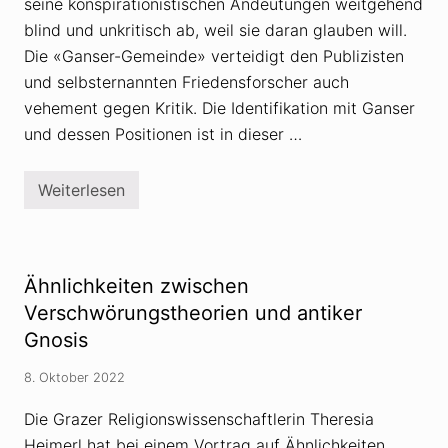
seine konspirationistischen Andeutungen weitgehend
E
r
blind und unkritisch ab, weil sie daran glauben will.
d
Die «Ganser-Gemeinde» verteidigt den Publizisten
e
–
und selbsternannten Friedensforscher auch
o
vehement gegen Kritik. Die Identifikation mit Ganser
d
e
und dessen Positionen ist in dieser …
r
d
i
e
Weiterlesen
V
S
e
e
r
h
s
n
c
s
h
Ähnlichkeiten zwischen
u
w
c
ö
Verschwörungstheorien und antiker
h
r
t
Gnosis
u
n
n
a
g
8. Oktober 2022
c
s
h
t
d
Die Grazer Religionswissenschaftlerin Theresia
h
e
e
Heimerl hat bei einem Vortrag auf Ähnlichkeiten
r