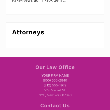
Fake-News auf TikTok dem …
Attorneys
Site
Our Law Office
Footer
YOUR FIRM NAME
(800) 555-2840
(212) 555-1979
524 Market St.
NYC, New York 07840
Contact Us