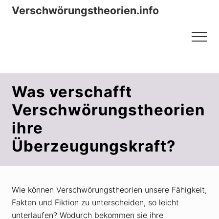
Menu
Zum
Zur
Verschwörungstheorien.info
Inhalt
Seitenspalte
Beiträge zu Merkmalen, Funktionen
springen
springen
Menu
und Risiken konspirationistischen
Denkens
Was verschafft
Verschwörungstheorien
ihre
Überzeugungskraft?
Wie können Verschwörungstheorien unsere Fähigkeit,
Fakten und Fiktion zu unterscheiden, so leicht
unterlaufen? Wodurch bekommen sie ihre