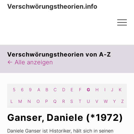
Menu
Zum
Zur
Verschwörungstheorien.info
Inhalt
Seitenspalte
Beiträge zu Merkmalen, Funktionen
springen
springen
Menu
und Risiken konspirationistischen
Denkens
Verschwörungstheorien von A-Z
← Alle anzeigen
5
6
9
A
B
C
D
E
F
G
H
I
J
K
L
M
N
O
P
Q
R
S
T
U
V
W
Y
Z
Ganser, Daniele (*1972)
Daniele Ganser ist Historiker, hält sich in seinen