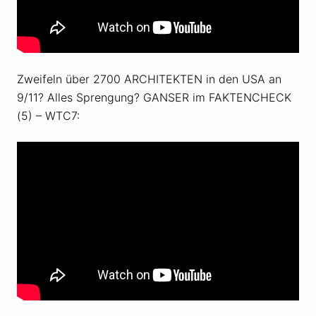
Zweifeln über 2700 ARCHITEKTEN in den USA an
9/11? Alles Sprengung? GANSER im FAKTENCHECK
(5) – WTC7: