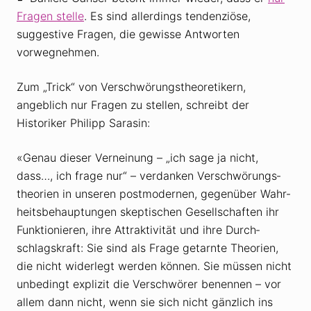
Fragen stelle
. Es sind allerdings tendenziöse,
suggestive Fragen, die gewisse Antworten
vorwegnehmen.
Zum „Trick“ von Verschwörungstheoretikern,
angeblich nur Fragen zu stellen, schreibt der
Historiker Philipp Sarasin:
«Genau dieser Vernei­nung – „ich sage ja nicht,
dass…, ich frage nur“ – verdanken Verschwö­rungs­
theo­rien in unseren post­mo­dernen, gegen­über Wahr­
heits­be­haup­tungen skep­ti­schen Gesell­schaften ihr
Funk­tio­nieren, ihre Attrak­ti­vität und ihre Durch­
schlags­kraft: Sie sind als Frage getarnte Theo­rien,
die nicht wider­legt werden können. Sie müssen nicht
unbe­dingt explizit die Verschwörer benennen – vor
allem dann nicht, wenn sie sich nicht gänz­lich ins