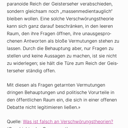
para­noide Reich der Geis­ter­seher verab­schieden,
sondern gleichsam noch „massen­me­di­en­taug­lich“
bleiben wollen. Eine solche Verschwö­rungs­theorie
kann sich ganz darauf beschränken, in den leeren
Raum, den ihre Fragen öffnen, ihre unaus­ge­spro­
chenen Antworten als bloße Vermu­tungen stehen zu
lassen. Durch die Behaup­tung aber, nur Fragen zu
stellen und keine Aussagen zu machen, ist sie nicht
zu wider­legen; sie hält die Türe zum Reich der Geis­
ter­seher ständig offen.
Mit diesen als Fragen getarnten Vermu­tungen
dringen Behaup­tungen und poli­ti­sche Vorur­teile in
den öffent­li­chen Raum ein, die sich in einer offenen
Debatte nicht legi­ti­mieren ließen.»
Quelle:
Was ist falsch an Verschwörungstheorien?