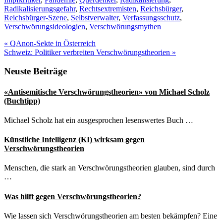
Radikalisierungsgefahr
,
Rechtsextremisten
,
Reichsbürger
,
Reichsbürger-Szene
,
Selbstverwalter
,
Verfassungsschutz
,
Verschwörungsideologien
,
Verschwörungsmythen
Vorheriger
«
QAnon-Sekte in Österreich
Beitrag:
Nächster
Schweiz: Politiker verbreiten Verschwörungstheorien
»
Beitrag:
Seitenspalte
Neuste Beiträge
«Antisemitische Verschwörungstheorien» von Michael Scholz
(Buchtipp)
Michael Scholz hat ein ausgesprochen lesenswertes Buch …
Künstliche Intelligenz (KI) wirksam gegen
Verschwörungstheorien
Menschen, die stark an Verschwörungstheorien glauben, sind durch
…
Was hilft gegen Verschwörungstheorien?
Wie lassen sich Verschwörungstheorien am besten bekämpfen? Eine