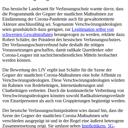
Das hessische Landesamt für Verfassungsschutz warnte davor, dass
die Programmatik der Gegner der staatlichen Maßnahmen zur
Eindämmung der Corona-Pandemie auch für gewaltorientierte
Akteure anschlussfähig sei. Sogenannte Verschwörungsideologien
seien grundsätzlich dazu geeignet, zur
Legitimation selbst von
schwersten Gewaltstraftaten
herangezogen zu werden, erklärte dazu
Robert Schäfer, der Präsident des hessischen Verfassungsschutzes.
Der Verfassungsschutzverbund habe deshalb die nötigen
Voraussetzungen geschaffen, damit radikale Querdenker oder
Corona-Leugner mit nachrichtendienstlichen Mitteln beobachtet
werden können.
Die Bewertung des LfV ergibt laut Schäfer für die Szene der
Gegner der staatlichen Corona-Maßnahmen eine hohe Affinität zu
Verschwörungsideologien. Diese Verschwörungsideologien würden
im Rahmen von Redebeiträgen, Internetäußerungen und
Chatbeiträgen verbreitet. Durch die kontinuierliche Verbreitung von
Verschwörungsideologien könnten sowohl Radikalisierungsverläufe
von Einzelpersonen als auch von Gruppierungen begünstigt werden.
Der hessische Verfassungsschutzpräsident wies darauf hin, dass die
Szene der Gegner der staatlichen Corona-Maßnahmen sehr
verschieden ausgeprägt ist und in der Regel eine äußerst heterogene
Zusammensetzung zeigt. Sie umfasst neben
Impfkritikern
,
5G-