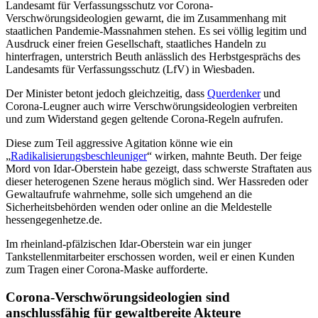
Landesamt für Verfassungsschutz vor Corona-
Verschwörungsideologien gewarnt, die im Zusammenhang mit
staatlichen Pandemie-Massnahmen stehen. Es sei völlig legitim und
Ausdruck einer freien Gesellschaft, staatliches Handeln zu
hinterfragen, unterstrich Beuth anlässlich des Herbstgesprächs des
Landesamts für Verfassungsschutz (LfV) in Wiesbaden.
Der Minister betont jedoch gleichzeitig, dass
Querdenker
und
Corona-Leugner auch wirre Verschwörungsideologien verbreiten
und zum Widerstand gegen geltende Corona-Regeln aufrufen.
Diese zum Teil aggressive Agitation könne wie ein
„
Radikalisierungsbeschleuniger
“ wirken, mahnte Beuth. Der feige
Mord von Idar-Oberstein habe gezeigt, dass schwerste Straftaten aus
dieser heterogenen Szene heraus möglich sind. Wer Hassreden oder
Gewaltaufrufe wahrnehme, solle sich umgehend an die
Sicherheitsbehörden wenden oder online an die Meldestelle
hessengegenhetze.de.
Im rheinland-pfälzischen Idar-Oberstein war ein junger
Tankstellenmitarbeiter erschossen worden, weil er einen Kunden
zum Tragen einer Corona-Maske aufforderte.
Corona-Verschwörungsideologien sind
anschlussfähig für gewaltbereite Akteure