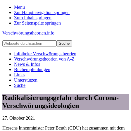
Menu
Zur Hauptnavigation springen
Zum Inhalt springen
Zur Seitenspalte springen
Verschwörungstheorien.info
Beiträge
Webseite
zu
durchsuchen
Merkmalen,
Infotheke Verschwörungstheorien
Funktionen
Verschwörungstheorien von A-Z
und
News & Infos
Risiken
Buchempfehlungen
konspirationistischen
Links
Denkens
Unterstützen
Suche
Radikalisierungsgefahr durch Corona-
Verschwörungsideologien
27. Oktober 2021
Hessens Innenminister Peter Beuth (CDU) hat zusammen mit dem