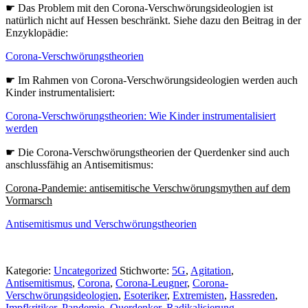
☛ Das Problem mit den Corona-Verschwörungsideologien ist
natürlich nicht auf Hessen beschränkt. Siehe dazu den Beitrag in der
Enzyklopädie:
Corona-Verschwörungstheorien
☛ Im Rahmen von Corona-Verschwörungsideologien werden auch
Kinder instrumentalisiert:
Corona-Verschwörungstheorien: Wie Kinder instrumentalisiert
werden
☛ Die Corona-Verschwörungstheorien der Querdenker sind auch
anschlussfähig an Antisemitismus:
Corona-Pandemie: antisemitische Verschwörungsmythen auf dem
Vormarsch
Antisemitismus und Verschwörungstheorien
Kategorie:
Uncategorized
Stichworte:
5G
,
Agitation
,
Antisemitismus
,
Corona
,
Corona-Leugner
,
Corona-
Verschwörungsideologien
,
Esoteriker
,
Extremisten
,
Hassreden
,
Impfkritiker
,
Pandemie
,
Querdenker
,
Radikalisierung
,