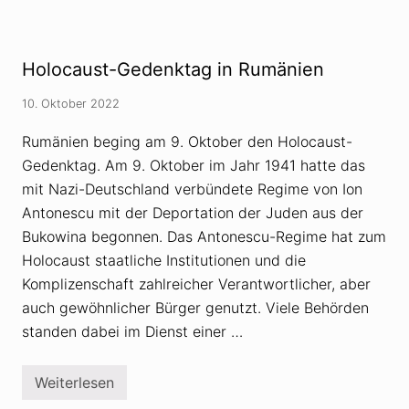
s
e
i
r
c
s
h
c
ü
h
Holocaust-Gedenktag in Rumänien
b
w
e
ö
r
r
10. Oktober 2022
V
u
e
n
Rumänien beging am 9. Oktober den Holocaust-
r
g
s
s
Gedenktag. Am 9. Oktober im Jahr 1941 hatte das
c
t
mit Nazi-Deutschland verbündete Regime von Ion
h
h
w
e
Antonescu mit der Deportation der Juden aus der
ö
o
r
r
Bukowina begonnen. Das Antonescu-Regime hat zum
u
e
Holocaust staatliche Institutionen und die
n
t
g
i
Komplizenschaft zahlreicher Verantwortlicher, aber
s
k
i
auch gewöhnlicher Bürger genutzt. Viele Behörden
e
d
r
standen dabei im Dienst einer …
e
v
o
e
l
r
o
l
Weiterlesen
H
g
e
o