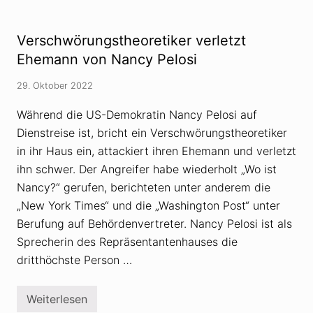
A
o
:
r
R
d
e
Verschwörungstheoretiker verletzt
e
p
r
u
Ehemann von Nancy Pelosi
n
b
A
l
29. Oktober 2022
r
i
m
k
e
a
Während die US-Demokratin Nancy Pelosi auf
e
n
Dienstreise ist, bricht ein Verschwörungstheoretiker
z
e
u
r
in ihr Haus ein, attackiert ihren Ehemann und verletzt
P
r
u
a
ihn schwer. Der Angreifer habe wiederholt „Wo ist
t
d
Nancy?“ gerufen, berichteten unter anderem die
s
i
c
k
„New York Times“ und die „Washington Post“ unter
h
a
a
Berufung auf Behördenvertreter. Nancy Pelosi ist als
l
u
i
Sprecherin des Repräsentantenhauses die
f
s
i
dritthöchste Person …
e
r
e
Weiterlesen
n
V