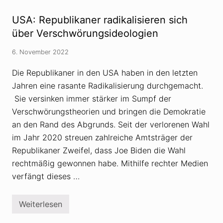
s
i
t
l
u
USA: Republikaner radikalisieren sich
i
r
e
über Verschwörungsideologien
z
n
:
6. November 2022
V
e
r
Die Republikaner in den USA haben in den letzten
s
Jahren eine rasante Radikalisierung durchgemacht.
c
h
Sie versinken immer stärker im Sumpf der
w
ö
Verschwörungstheorien und bringen die Demokratie
r
an den Rand des Abgrunds. Seit der verlorenen Wahl
u
n
im Jahr 2020 streuen zahlreiche Amtsträger der
g
Republikaner Zweifel, dass Joe Biden die Wahl
s
g
rechtmäßig gewonnen habe. Mithilfe rechter Medien
l
ä
verfängt dieses …
u
b
i
Weiterlesen
g
U
e
S
f