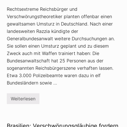
b
s
Rechtsextreme Reichsbürger und
t
Verschwörungstheoretiker planten offenbar einen
h
i
gewaltsamen Umsturz in Deutschland. Nach einer
l
f
landesweiten Razzia kündigte der
e
Generalbundesanwalt weitere Durchsuchungen an.
g
r
Sie sollen einen Umsturz geplant und zu diesem
u
Zweck auch mit Waffen trainiert haben: Die
p
p
Bundesanwaltschaft hat 25 Personen aus der
e
f
sogenannten Reichsbürgerszene verhaften lassen.
ü
Etwa 3.000 Polizeibeamte waren dazu in elf
r
A
Bundesländern sowie …
n
g
e
Weiterlesen
h
R
ö
a
r
z
i
z
g
i
e
a
Brasilien: Verschwörungsgläubige fordern
v