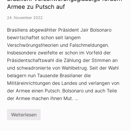
:
o
R
Armee zu Putsch auf
n
e
V
i
e
24. November 2022
c
r
h
s
s
Brasiliens abgewählter Präsident Jair Bolsonaro
c
b
h
bewirtschaftet schon seit langem
ü
w
r
Verschwörungstheorien und Falschmeldungen.
ö
g
r
e
Insbesondere zweifelte er schon im Vorfeld der
u
r
n
Präsidentschaftswahl die Zählung der Stimmen an
-
g
G
und schwadronierte von Wahlbetrug. Seit der Wahl
s
r
t
belagern nun Tausende Brasilianer die
u
h
p
Militäreinrichtungen des Landes und verlangen von
e
p
o
e
der Armee einen Putsch. Bolsonaro und auch Teile
r
p
e
der Armee machen ihnen Mut. …
l
t
a
i
n
k
t
Weiterlesen
e
B
e
r
r
U
n
a
m
s