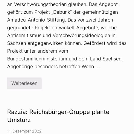
an Verschwörungstheorien glauben. Das Angebot
gehört zum Projekt „Debunk“ der gemeinnützigen
Amadeu-Antonio-Stiftung. Das vor zwei Jahren
gegründete Projekt entwickelt Angebote, welche
Antisemitismus und Verschwörungsideologien in
Sachsen entgegenwirken können. Gefördert wird das
Projekt unter anderem vom
Bundesfamilienministerium und dem Land Sachsen.
Angehörige besonders betroffen Wenn …
Weiterlesen
B
a
u
t
z
e
Razzia: Reichsbürger-Gruppe plante
n
:
Umsturz
S
e
11. Dezember 2022
l