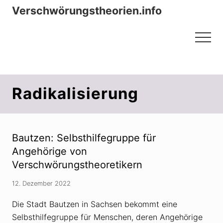
Menu
Zum
Zur
Verschwörungstheorien.info
Inhalt
Seitenspalte
Beiträge zu Merkmalen, Funktionen
springen
springen
Menu
und Risiken konspirationistischen
Denkens
Radikalisierung
Bautzen: Selbsthilfegruppe für
Angehörige von
Verschwörungstheoretikern
12. Dezember 2022
Die Stadt Bautzen in Sachsen bekommt eine
Selbsthilfegruppe für Menschen, deren Angehörige