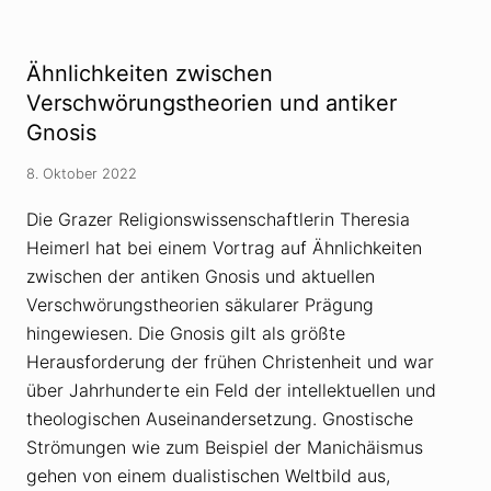
i
t
l
e
z
o
n
t
c
E
a
Ähnlichkeiten zwischen
h
u
e
s
Verschwörungstheorien und antiker
m
t
a
Gnosis
-
n
G
n
e
8. Oktober 2022
v
d
o
e
n
Die Grazer Religionswissenschaftlerin Theresia
n
N
k
Heimerl hat bei einem Vortrag auf Ähnlichkeiten
a
t
n
a
zwischen der antiken Gnosis und aktuellen
c
g
y
Verschwörungstheorien säkularer Prägung
i
P
n
hingewiesen. Die Gnosis gilt als größte
e
R
l
u
Herausforderung der frühen Christenheit und war
o
m
s
über Jahrhunderte ein Feld der intellektuellen und
ä
i
n
theologischen Auseinandersetzung. Gnostische
i
Strömungen wie zum Beispiel der Manichäismus
e
n
gehen von einem dualistischen Weltbild aus,