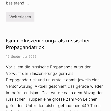
basierend …
Weiterlesen
Ä
h
n
l
i
c
Isjum: «Inszenierung» als russischer
h
k
Propagandatrick
e
i
19. September 2022
t
e
n
Vor allem die russische Propaganda nutzt den
z
Vorwurf der «Inszenierung» gern als
w
i
Propagandatrick und unterstellt damit jeweils eine
s
c
Verschwörung. Aktuell geschieht das gerade wieder
h
im befreiten Isjum. Dort wurde nach dem Abzug der
e
n
russischen Truppen eine grosse Zahl von Leichen
V
gefunden. Unter den bisher gefundenen 440 Toten
e
r