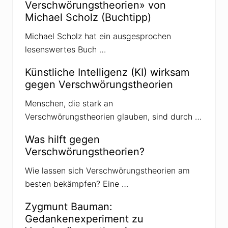
Verschwörungstheorien» von
G
r
n
u
Michael Scholz (Buchtipp)
o
s
s
s
Michael Scholz hat ein ausgesprochen
i
i
s
s
lesenswertes Buch …
c
h
Künstliche Intelligenz (KI) wirksam
e
r
gegen Verschwörungstheorien
P
r
Menschen, die stark an
o
p
Verschwörungstheorien glauben, sind durch …
a
g
a
Was hilft gegen
n
Verschwörungstheorien?
d
a
t
Wie lassen sich Verschwörungstheorien am
r
besten bekämpfen? Eine …
i
c
k
Zygmunt Bauman:
Gedankenexperiment zu