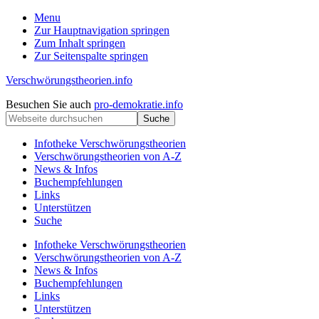
Menu
Zur Hauptnavigation springen
Zum Inhalt springen
Zur Seitenspalte springen
Verschwörungstheorien.info
Beiträge
Kopfzeile
Besuchen Sie auch
pro-demokratie.info
zu
Webseite
rechts
Merkmalen,
durchsuchen
Funktionen
Infotheke Verschwörungstheorien
und
Verschwörungstheorien von A-Z
Risiken
News & Infos
konspirationistischen
Buchempfehlungen
Denkens
Links
Unterstützen
Suche
Infotheke Verschwörungstheorien
Verschwörungstheorien von A-Z
News & Infos
Buchempfehlungen
Links
Unterstützen