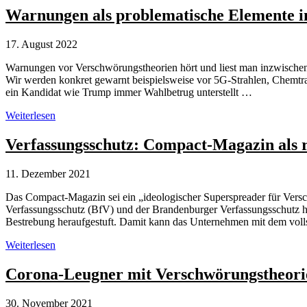
Trumps
Warnungen als problematische Elemente i
Spuren
17. August 2022
Warnungen vor Verschwörungstheorien hört und liest man inzwischen
Wir werden konkret gewarnt beispielsweise vor 5G-Strahlen, Chemtr
ein Kandidat wie Trump immer Wahlbetrug unterstellt …
Warnungen
Weiterlesen
als
problematische
Verfassungsschutz: Compact-Magazin als re
Elemente
in
11. Dezember 2021
Verschwörungstheorien
Das Compact-Magazin sei ein „ideologischer Superspreader für Ver
Verfassungsschutz (BfV) und der Brandenburger Verfassungsschutz ha
Bestrebung heraufgestuft. Damit kann das Unternehmen mit dem volls
Verfassungsschutz:
Weiterlesen
Compact-
Magazin
Corona-Leugner mit Verschwörungstheori
als
rechtsextremistisch
30. November 2021
eingestuft