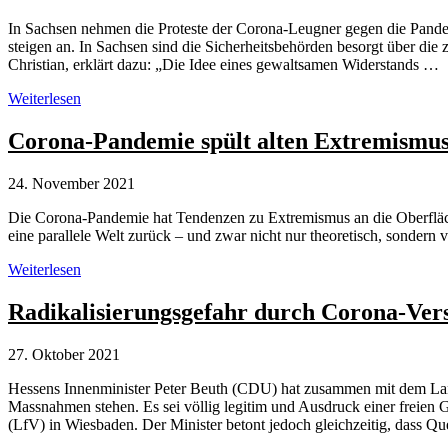
In Sachsen nehmen die Proteste der Corona-Leugner gegen die Pand
steigen an. In Sachsen sind die Sicherheitsbehörden besorgt über 
Christian, erklärt dazu: „Die Idee eines gewaltsamen Widerstands …
Corona-
Weiterlesen
Leugner
mit
Corona-Pandemie spült alten Extremismus
Verschwörungstheorien
und
24. November 2021
Umsturzfantasien
unterwegs
Die Corona-Pandemie hat Tendenzen zu Extremismus an die Oberfläche 
eine parallele Welt zurück – und zwar nicht nur theoretisch, sonder
Corona-
Weiterlesen
Pandemie
spült
Radikalisierungsgefahr durch Corona-Ver
alten
Extremismus
27. Oktober 2021
an
die
Hessens Innenminister Peter Beuth (CDU) hat zusammen mit dem Lan
Oberfläche
Massnahmen stehen. Es sei völlig legitim und Ausdruck einer freien G
(LfV) in Wiesbaden. Der Minister betont jedoch gleichzeitig, dass 