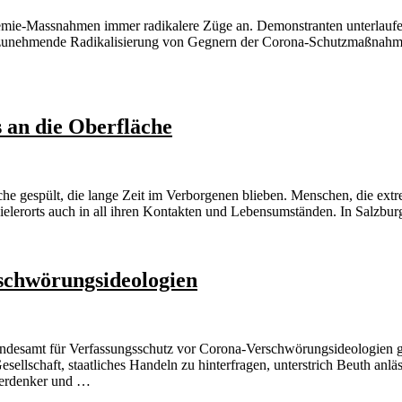
emie-Massnahmen immer radikalere Züge an. Demonstranten unterlaufe
die zunehmende Radikalisierung von Gegnern der Corona-Schutzmaßnahme
 an die Oberfläche
gespült, die lange Zeit im Verborgenen blieben. Menschen, die extrem
n vielerorts auch in all ihren Kontakten und Lebensumständen. In Salz
schwörungsideologien
desamt für Verfassungsschutz vor Corona-Verschwörungsideologien g
esellschaft, staatliches Handeln zu hinterfragen, unterstrich Beuth an
Querdenker und …