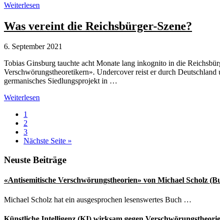
Radikalisierungsgefahr
Weiterlesen
durch
Corona-
Was vereint die Reichsbürger-Szene?
Verschwörungsideologien
6. September 2021
Tobias Ginsburg tauchte acht Monate lang inkognito in die Reichsbü
Verschwörungstheoretikern». Undercover reist er durch Deutschland
germanisches Siedlungsprojekt in …
Was
Weiterlesen
vereint
Seite
1
die
Seite
2
Reichsbürger-
Seite
3
Szene?
aufrufen
Nächste Seite
»
Seitenspalte
Neuste Beiträge
«Antisemitische Verschwörungstheorien» von Michael Scholz (B
Michael Scholz hat ein ausgesprochen lesenswertes Buch …
Künstliche Intelligenz (KI) wirksam gegen Verschwörungstheori