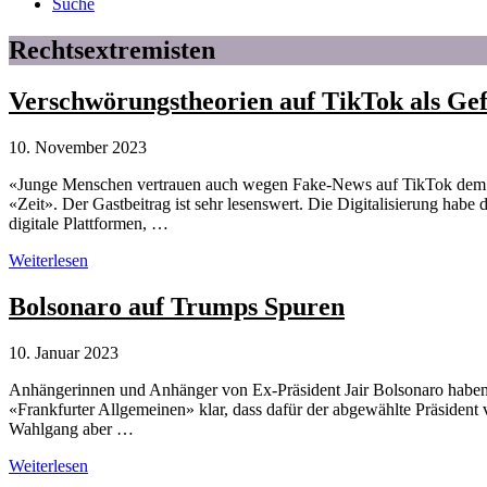
Suche
Rechtsextremisten
Verschwörungstheorien auf TikTok als Ge
10. November 2023
«Junge Menschen vertrauen auch wegen Fake-News auf TikTok dem Staa
«Zeit». Der Gastbeitrag ist sehr lesenswert. Die Digitalisierung habe 
digitale Plattformen, …
Verschwörungstheorien
Weiterlesen
auf
TikTok
Bolsonaro auf Trumps Spuren
als
Gefahr
10. Januar 2023
für
Demokratien
Anhängerinnen und Anhänger von Ex-Präsident Jair Bolsonaro haben 
«Frankfurter Allgemeinen» klar, dass dafür der abgewählte Präsident
Wahlgang aber …
Bolsonaro
Weiterlesen
auf