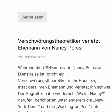
e
p
l
a
Weiterlesen
n
R
t
u
e
s
U
s
m
l
s
a
Verschwörungstheoretiker verletzt
t
n
u
d
Ehemann von Nancy Pelosi
r
:
z
V
29. Oktober 2022
e
r
s
Während die US-Demokratin Nancy Pelosi auf
c
Dienstreise ist, bricht ein
h
w
Verschwörungstheoretiker in ihr Haus ein,
ö
r
attackiert ihren Ehemann und verletzt ihn schwer.
u
Der Angreifer habe wiederholt „Wo ist Nancy?“
n
g
gerufen, berichteten unter anderem die „New
s
York Times“ und die „Washington Post“ unter
t
h