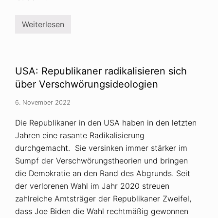
e
h
ö
Weiterlesen
r
R
i
u
g
s
e
s
v
o
o
p
USA: Republikaner radikalisieren sich
n
h
V
o
über Verschwörungsideologien
e
b
r
i
6. November 2022
s
e
c
a
h
l
Die Republikaner in den USA haben in den letzten
w
s
Jahren eine rasante Radikalisierung
ö
K
r
e
durchgemacht. Sie versinken immer stärker im
u
r
n
n
Sumpf der Verschwörungstheorien und bringen
g
v
die Demokratie an den Rand des Abgrunds. Seit
s
o
t
r
der verlorenen Wahl im Jahr 2020 streuen
h
w
zahlreiche Amtsträger der Republikaner Zweifel,
e
u
o
r
dass Joe Biden die Wahl rechtmäßig gewonnen
r
f