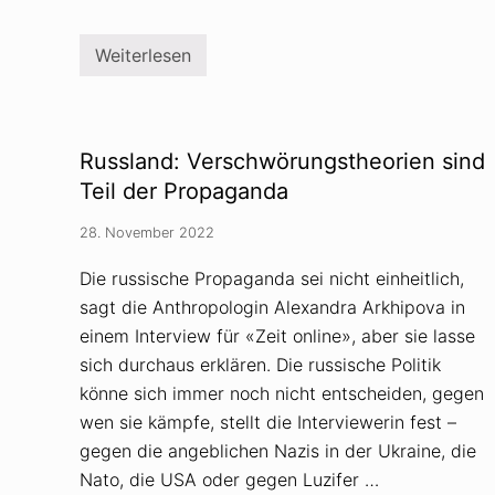
e
o
r
Weiterlesen
i
R
e
a
n
z
z
i
a
Russland: Verschwörungstheorien sind
:
R
Teil der Propaganda
e
i
28. November 2022
c
h
s
Die russische Propaganda sei nicht einheitlich,
b
sagt die Anthropologin Alexandra Arkhipova in
ü
r
einem Interview für «Zeit online», aber sie lasse
g
e
sich durchaus erklären. Die russische Politik
r
könne sich immer noch nicht entscheiden, gegen
-
G
wen sie kämpfe, stellt die Interviewerin fest –
r
gegen die angeblichen Nazis in der Ukraine, die
u
p
Nato, die USA oder gegen Luzifer …
p