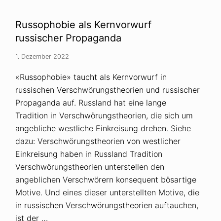
t
z
e
Russophobie als Kernvorwurf
n
:
russischer Propaganda
S
e
1. Dezember 2022
l
b
s
«Russophobie» taucht als Kernvorwurf in
t
russischen Verschwörungstheorien und russischer
h
i
Propaganda auf. Russland hat eine lange
l
f
Tradition in Verschwörungstheorien, die sich um
e
angebliche westliche Einkreisung drehen. Siehe
g
r
dazu: Verschwörungstheorien von westlicher
u
Einkreisung haben in Russland Tradition
p
p
Verschwörungstheorien unterstellen den
e
f
angeblichen Verschwörern konsequent bösartige
ü
Motive. Und eines dieser unterstellten Motive, die
r
A
in russischen Verschwörungstheorien auftauchen,
n
g
ist der …