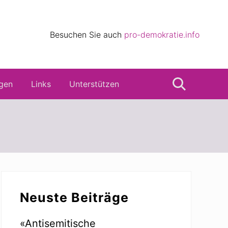
eile
Besuchen Sie auch
pro-demokratie.info
s
gen
Links
Unterstützen
Suche
Seitenspalte
Neuste Beiträge
«Antisemitische