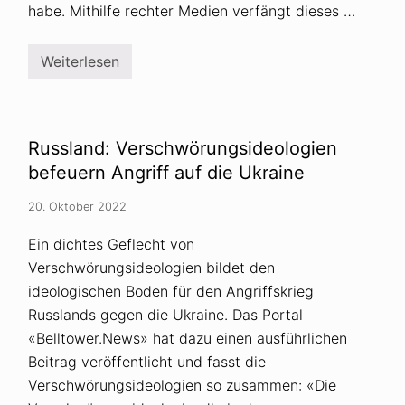
e
r
habe. Mithilfe rechter Medien verfängt dieses …
t
u
i
s
k
s
Weiterlesen
e
i
U
r
s
S
n
c
A
h
:
e
R
r
e
Russland: Verschwörungsideologien
P
p
r
u
befeuern Angriff auf die Ukraine
o
b
p
l
20. Oktober 2022
a
i
g
k
a
a
Ein dichtes Geflecht von
n
n
Verschwörungsideologien bildet den
d
e
a
r
ideologischen Boden für den Angriffskrieg
r
a
Russlands gegen die Ukraine. Das Portal
d
«Belltower.News» hat dazu einen ausführlichen
i
k
Beitrag veröffentlicht und fasst die
a
Verschwörungsideologien so zusammen: «Die
l
i