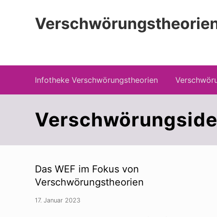
Zur
Zum
Zur
Hauptnavigation
Inhalt
Seitenspalte
Verschwörungstheorien
springen
springen
springen
Beiträge zu Merkmalen, Funktionen und
Infotheke Verschwörungstheorien
Verschwöru
Verschwörungside
Das WEF im Fokus von
Verschwörungstheorien
17. Januar 2023