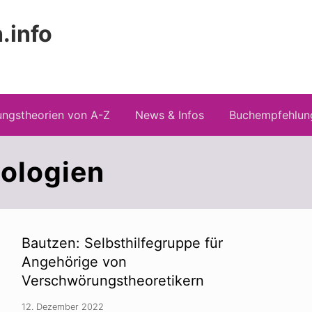
.info
Kopfz
 Risiken konspirationistischen Denkens
recht
ngstheorien von A-Z
News & Infos
Buchempfehlun
ologien
Bautzen: Selbsthilfegruppe für
Angehörige von
Verschwörungstheoretikern
12. Dezember 2022