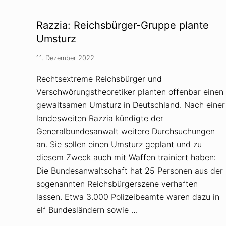
W
E
F
Razzia: Reichsbürger-Gruppe plante
i
m
Umsturz
F
o
11. Dezember 2022
k
u
s
Rechtsextreme Reichsbürger und
v
Verschwörungstheoretiker planten offenbar einen
o
n
gewaltsamen Umsturz in Deutschland. Nach einer
V
e
landesweiten Razzia kündigte der
r
Generalbundesanwalt weitere Durchsuchungen
s
c
an. Sie sollen einen Umsturz geplant und zu
h
diesem Zweck auch mit Waffen trainiert haben:
w
ö
Die Bundesanwaltschaft hat 25 Personen aus der
r
u
sogenannten Reichsbürgerszene verhaften
n
lassen. Etwa 3.000 Polizeibeamte waren dazu in
g
s
elf Bundesländern sowie …
t
h