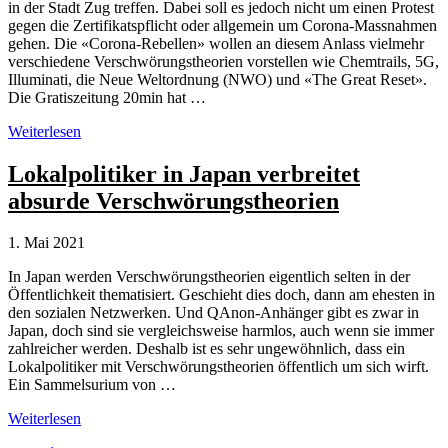
in der Stadt Zug treffen. Dabei soll es jedoch nicht um einen Protest
gegen die Zertifikatspflicht oder allgemein um Corona-Massnahmen
gehen. Die «Corona-Rebellen» wollen an diesem Anlass vielmehr
verschiedene Verschwörungstheorien vorstellen wie Chemtrails, 5G,
Illuminati, die Neue Weltordnung (NWO) und «The Great Reset».
Die Gratiszeitung 20min hat …
«Corona-
Weiterlesen
Rebellen»
propagieren
Lokalpolitiker in Japan verbreitet
Verschwörungstheorien
absurde Verschwörungstheorien
1. Mai 2021
In Japan werden Verschwörungstheorien eigentlich selten in der
Öffentlichkeit thematisiert. Geschieht dies doch, dann am ehesten in
den sozialen Netzwerken. Und QAnon-Anhänger gibt es zwar in
Japan, doch sind sie vergleichsweise harmlos, auch wenn sie immer
zahlreicher werden. Deshalb ist es sehr ungewöhnlich, dass ein
Lokalpolitiker mit Verschwörungstheorien öffentlich um sich wirft.
Ein Sammelsurium von …
Lokalpolitiker
Weiterlesen
in