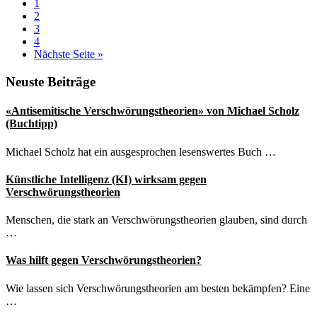
Seite
1
Japan
Seite
2
verbreitet
Seite
3
absurde
Seite
4
Verschwörungstheorien
aufrufen
Nächste Seite
»
Seitenspalte
Neuste Beiträge
«Antisemitische Verschwörungstheorien» von Michael Scholz
(Buchtipp)
Michael Scholz hat ein ausgesprochen lesenswertes Buch …
Künstliche Intelligenz (KI) wirksam gegen
Verschwörungstheorien
Menschen, die stark an Verschwörungstheorien glauben, sind durch
…
Was hilft gegen Verschwörungstheorien?
Wie lassen sich Verschwörungstheorien am besten bekämpfen? Eine
…