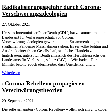
Neffe
als
Radikalisierungsgefahr durch Corona-
Redner
Verschwörungsideologien
in
Bern
an
27. Oktober 2021
Corona-
Demonstration
Hessens Innenminister Peter Beuth (CDU) hat zusammen mit dem
Landesamt für Verfassungsschutz vor Corona-
Verschwörungsideologien gewarnt, die im Zusammenhang mit
staatlichen Pandemie-Massnahmen stehen. Es sei völlig legitim und
Ausdruck einer freien Gesellschaft, staatliches Handeln zu
hinterfragen, unterstrich Beuth anlässlich des Herbstgesprächs des
Landesamts für Verfassungsschutz (LfV) in Wiesbaden. Der
Minister betont jedoch gleichzeitig, dass Querdenker und …
Radikalisierungsgefahr
Weiterlesen
durch
Corona-
«Corona-Rebellen» propagieren
Verschwörungsideologien
Verschwörungstheorien
29. September 2021
Die selbsternannten «Corona-Rebellen» wollen sich am 2. Oktober