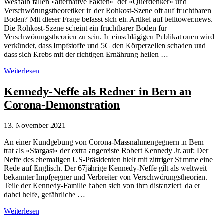
ihnen
Weshalb fallen «alternative Fakten» der «Querdenker» und
um?
Verschwörungstheoretiker in der Rohkost-Szene oft auf fruchtbaren
Boden? Mit dieser Frage befasst sich ein Artikel auf belltower.news.
Die Rohkost-Szene scheint ein fruchtbarer Boden für
Verschwörungstheorien zu sein. In einschlägigen Publikationen wird
verkündet, dass Impfstoffe und 5G den Körperzellen schaden und
dass sich Krebs mit der richtigen Ernährung heilen …
Rohkost
Weiterlesen
als
Einstieg
Kennedy-Neffe als Redner in Bern an
in
Corona-Demonstration
Verschwörungstheorien
13. November 2021
An einer Kundgebung von Corona-Massnahmengegnern in Bern
trat als «Stargast» der extra angereiste Robert Kennedy Jr. auf: Der
Neffe des ehemaligen US-Präsidenten hielt mit zittriger Stimme eine
Rede auf Englisch. Der 67jährige Kennedy-Neffe gilt als weltweit
bekannter Impfgegner und Verbreiter von Verschwörungstheorien.
Teile der Kennedy-Familie haben sich von ihm distanziert, da er
dabei helfe, gefährliche …
Kennedy-
Weiterlesen