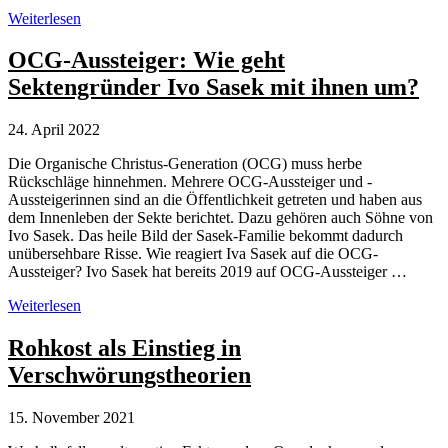
SRG:
Weiterlesen
Ex-
Mitarbeiter
OCG-Aussteiger: Wie geht
Martin
Sektengründer Ivo Sasek mit ihnen um?
Hasler
im
Sumpf
24. April 2022
der
Verschwörungstheorien
Die Organische Christus-Generation (OCG) muss herbe
Rückschläge hinnehmen. Mehrere OCG-Aussteiger und -
Aussteigerinnen sind an die Öffentlichkeit getreten und haben aus
dem Innenleben der Sekte berichtet. Dazu gehören auch Söhne von
Ivo Sasek. Das heile Bild der Sasek-Familie bekommt dadurch
unübersehbare Risse. Wie reagiert Iva Sasek auf die OCG-
Aussteiger? Ivo Sasek hat bereits 2019 auf OCG-Aussteiger …
OCG-
Weiterlesen
Aussteiger:
Wie
Rohkost als Einstieg in
geht
Verschwörungstheorien
Sektengründer
Ivo
Sasek
15. November 2021
mit