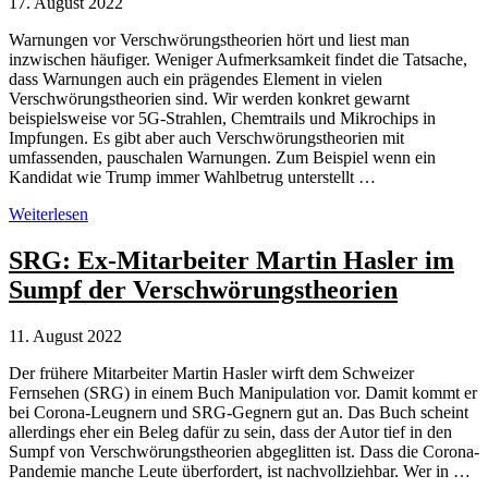
17. August 2022
Warnungen vor Verschwörungstheorien hört und liest man
inzwischen häufiger. Weniger Aufmerksamkeit findet die Tatsache,
dass Warnungen auch ein prägendes Element in vielen
Verschwörungstheorien sind. Wir werden konkret gewarnt
beispielsweise vor 5G-Strahlen, Chemtrails und Mikrochips in
Impfungen. Es gibt aber auch Verschwörungstheorien mit
umfassenden, pauschalen Warnungen. Zum Beispiel wenn ein
Kandidat wie Trump immer Wahlbetrug unterstellt …
Warnungen
Weiterlesen
als
problematische
SRG: Ex-Mitarbeiter Martin Hasler im
Elemente
Sumpf der Verschwörungstheorien
in
Verschwörungstheorien
11. August 2022
Der frühere Mitarbeiter Martin Hasler wirft dem Schweizer
Fernsehen (SRG) in einem Buch Manipulation vor. Damit kommt er
bei Corona-Leugnern und SRG-Gegnern gut an. Das Buch scheint
allerdings eher ein Beleg dafür zu sein, dass der Autor tief in den
Sumpf von Verschwörungstheorien abgeglitten ist. Dass die Corona-
Pandemie manche Leute überfordert, ist nachvollziehbar. Wer in …