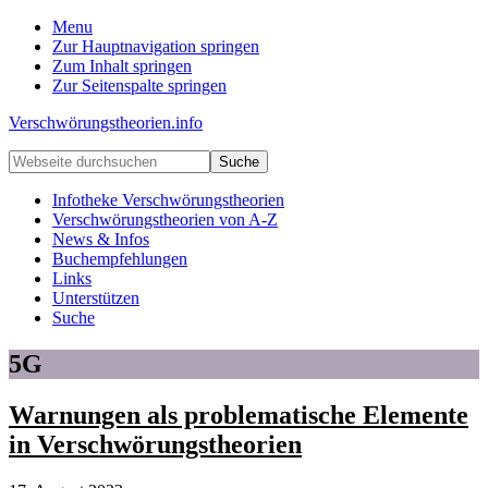
Menu
Zur Hauptnavigation springen
Zum Inhalt springen
Zur Seitenspalte springen
Verschwörungstheorien.info
Beiträge
Webseite
zu
durchsuchen
Merkmalen,
Infotheke Verschwörungstheorien
Funktionen
Verschwörungstheorien von A-Z
und
News & Infos
Risiken
Buchempfehlungen
konspirationistischen
Links
Denkens
Unterstützen
Suche
5G
Warnungen als problematische Elemente
in Verschwörungstheorien