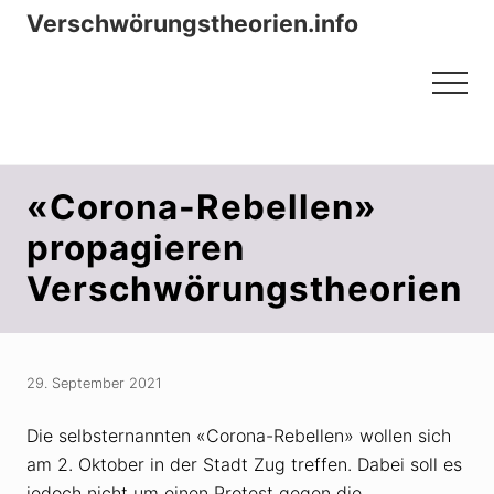
Menu
Zum
Zur
Verschwörungstheorien.info
Inhalt
Seitenspalte
Beiträge zu Merkmalen, Funktionen
springen
springen
Menu
und Risiken konspirationistischen
Denkens
«Corona-Rebellen»
propagieren
Verschwörungstheorien
29. September 2021
Die selbsternannten «Corona-Rebellen» wollen sich
am 2. Oktober in der Stadt Zug treffen. Dabei soll es
jedoch nicht um einen Protest gegen die