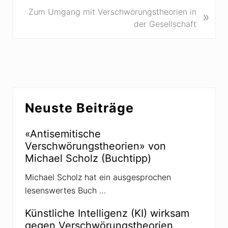
e
N
Zum Umgang mit Verschwörungstheorien in
»
r
ä
der Gesellschaft
i
c
g
h
e
s
r
t
B
e
Seitenspalte
e
r
Neuste Beiträge
i
B
t
e
r
«Antisemitische
i
a
Verschwörungstheorien» von
t
g
Michael Scholz (Buchtipp)
r
:
a
Michael Scholz hat ein ausgesprochen
g
lesenswertes Buch …
:
Künstliche Intelligenz (KI) wirksam
gegen Verschwörungstheorien