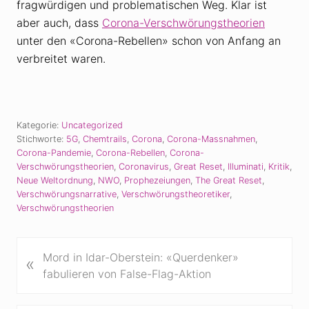
fragwürdigen und problematischen Weg. Klar ist
aber auch, dass
Corona-Verschwörungstheorien
unter den «Corona-Rebellen» schon von Anfang an
verbreitet waren.
Kategorie:
Uncategorized
Stichworte:
5G
,
Chemtrails
,
Corona
,
Corona-Massnahmen
,
Corona-Pandemie
,
Corona-Rebellen
,
Corona-
Verschwörungstheorien
,
Coronavirus
,
Great Reset
,
Illuminati
,
Kritik
,
Neue Weltordnung
,
NWO
,
Prophezeiungen
,
The Great Reset
,
Verschwörungsnarrative
,
Verschwörungstheoretiker
,
Verschwörungstheorien
V
Mord in Idar-Oberstein: «Querdenker»
«
o
fabulieren von False-Flag-Aktion
r
h