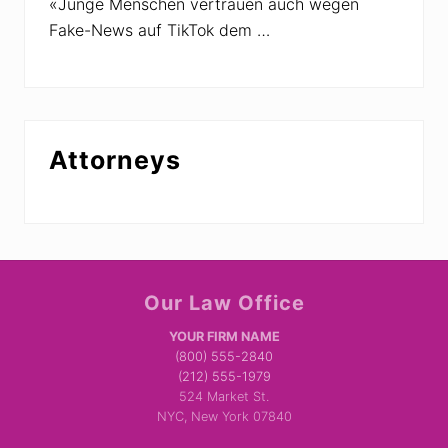
«Junge Menschen vertrauen auch wegen
Fake-News auf TikTok dem …
Attorneys
Site
Our Law Office
Footer
YOUR FIRM NAME
(800) 555-2840
(212) 555-1979
524 Market St.
NYC, New York 07840