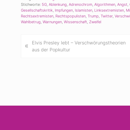
Stichworte:
5G
,
Ablenkung
,
Adrenochrom
,
Algorithmen
,
Angst
,
Gesellschaftskritik
,
Impfungen
,
Islamisten
,
Linksextremisten
,
Mi
Rechtsextremisten
,
Rechtspopulisten
,
Trump
,
Twitter
,
Verschw
Wahlbetrug
,
Warnungen
,
Wissenschaft
,
Zweifel
V
Elvis Presley lebt – Verschwörungstheorien
«
o
aus der Popkultur
r
h
e
r
i
g
e
r
B
Site
e
i
Footer