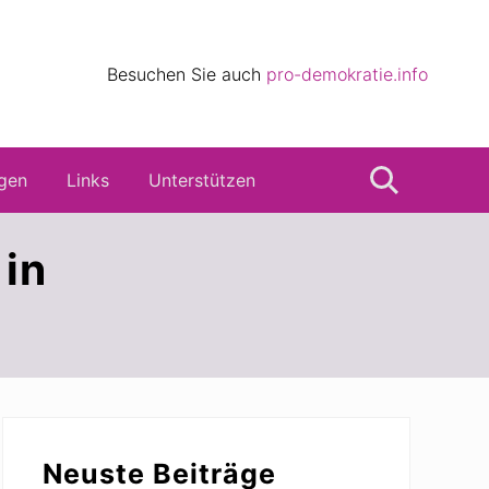
eile
Besuchen Sie auch
pro-demokratie.info
s
gen
Links
Unterstützen
Suche
in
Seitenspalte
Neuste Beiträge