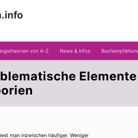
.info
Kopfz
 Risiken konspirationistischen Denkens
recht
ngstheorien von A-Z
News & Infos
Buchempfehlun
blematische Elemente 
orien
iest man inzwischen häufiger. Weniger