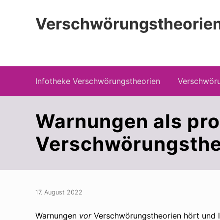
Zur
Zum
Zur
Hauptnavigation
Inhalt
Seitenspalte
Verschwörungstheorien
springen
springen
springen
Beiträge zu Merkmalen, Funktionen und
Infotheke Verschwörungstheorien
Verschwöru
Warnungen als pro
Verschwörungsthe
17. August 2022
Warnungen
vor
Verschwörungstheorien hört und l