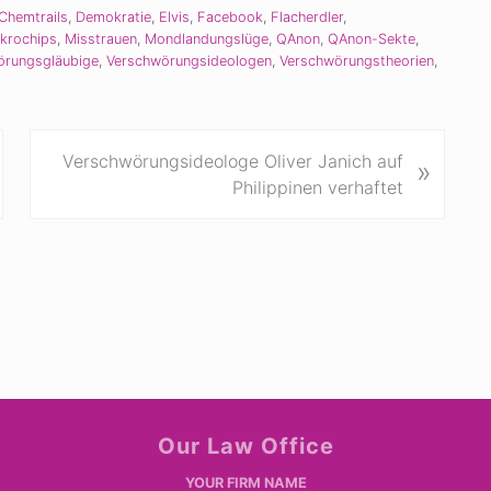
Chemtrails
,
Demokratie
,
Elvis
,
Facebook
,
Flacherdler
,
krochips
,
Misstrauen
,
Mondlandungslüge
,
QAnon
,
QAnon-Sekte
,
örungsgläubige
,
Verschwörungsideologen
,
Verschwörungstheorien
,
N
Verschwörungsideologe Oliver Janich auf
»
ä
Philippinen verhaftet
c
h
s
t
e
r
B
e
i
Our Law Office
t
r
YOUR FIRM NAME