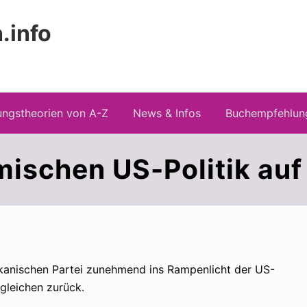
.info
Kopfz
 Risiken konspirationistischen Denkens
recht
ngstheorien von A-Z
News & Infos
Buchempfehlun
schen US-Politik auf
ikanischen Partei zunehmend ins Rampenlicht der US-
rgleichen zurück.