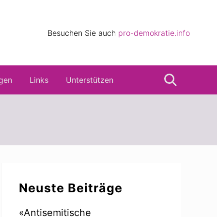
eile
Besuchen Sie auch
pro-demokratie.info
s
gen
Links
Unterstützen
Suche
Seitenspalte
Neuste Beiträge
«Antisemitische