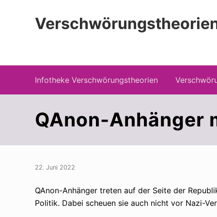
Zur
Zum
Zur
Hauptnavigation
Inhalt
Seitenspalte
Verschwörungstheorien
springen
springen
springen
Beiträge zu Merkmalen, Funktionen und
Infotheke Verschwörungstheorien
Verschwöru
QAnon-Anhänger mi
22. Juni 2022
QAnon-Anhänger treten auf der Seite der Republ
Politik. Dabei scheuen sie auch nicht vor Nazi-Ve