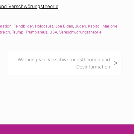
 und Verschwörungstheorie
ration
,
Feindbilder
,
Holocaust
,
Joe Biden
,
Juden
,
Kapitol
,
Marjorie
treich
,
Trump
,
Trumpismus
,
USA
,
Vereschwörungstheorie
,
N
Warnung vor Verschwörungstheorien und
»
ä
Desinformation
c
h
s
t
e
r
B
e
i