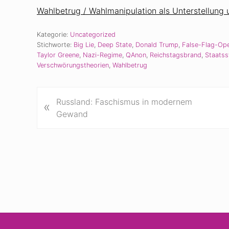
Wahlbetrug / Wahlmanipulation als Unterstellung
Kategorie:
Uncategorized
Stichworte:
Big Lie
,
Deep State
,
Donald Trump
,
False-Flag-Ope
Taylor Greene
,
Nazi-Regime
,
QAnon
,
Reichstagsbrand
,
Staatss
Verschwörungstheorien
,
Wahlbetrug
V
Russland: Faschismus in modernem
«
o
Gewand
r
h
e
r
i
g
e
r
B