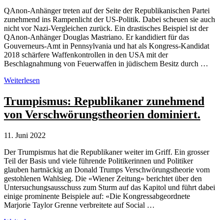
QAnon-Anhänger treten auf der Seite der Republikanischen Partei
zunehmend ins Rampenlicht der US-Politik. Dabei scheuen sie auch
nicht vor Nazi-Vergleichen zurück. Ein drastisches Beispiel ist der
QAnon-Anhänger Douglas Mastriano. Er kandidiert für das
Gouverneurs-Amt in Pennsylvania und hat als Kongress-Kandidat
2018 schärfere Waffenkontrollen in den USA mit der
Beschlagnahmung von Feuerwaffen in jüdischem Besitz durch …
QAnon-
Weiterlesen
Anhänger
mischen
Trumpismus: Republikaner zunehmend
US-
von Verschwörungstheorien dominiert.
Politik
auf
11. Juni 2022
Der Trumpismus hat die Republikaner weiter im Griff. Ein grosser
Teil der Basis und viele führende Politikerinnen und Politiker
glauben hartnäckig an Donald Trumps Verschwörungstheorie vom
gestohlenen Wahlsieg. Die «Wiener Zeitung» berichtet über den
Untersuchungsausschuss zum Sturm auf das Kapitol und führt dabei
einige prominente Beispiele auf: «Die Kongressabgeordnete
Marjorie Taylor Grenne verbreitete auf Social …