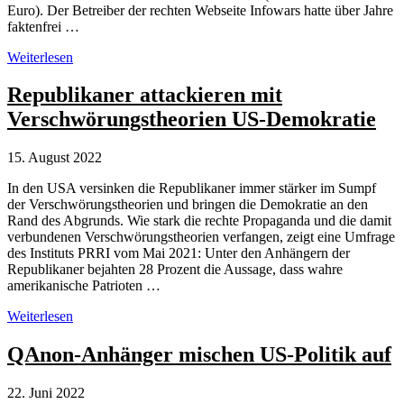
Euro). Der Betreiber der rechten Webseite Infowars hatte über Jahre
faktenfrei …
Weitere
Weiterlesen
473
Millionen
Republikaner attackieren mit
Dollar
Verschwörungstheorien US-Demokratie
Strafe
für
den
15. August 2022
Hassprediger
Alex
In den USA versinken die Republikaner immer stärker im Sumpf
Jones
der Verschwörungstheorien und bringen die Demokratie an den
Rand des Abgrunds. Wie stark die rechte Propaganda und die damit
verbundenen Verschwörungstheorien verfangen, zeigt eine Umfrage
des Instituts PRRI vom Mai 2021: Unter den Anhängern der
Republikaner bejahten 28 Prozent die Aussage, dass wahre
amerikanische Patrioten …
Republikaner
Weiterlesen
attackieren
mit
QAnon-Anhänger mischen US-Politik auf
Verschwörungstheorien
US-
22. Juni 2022
Demokratie