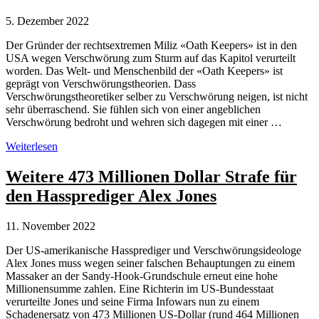
5. Dezember 2022
Der Gründer der rechtsextremen Miliz «Oath Keepers» ist in den
USA wegen Verschwörung zum Sturm auf das Kapitol verurteilt
worden. Das Welt- und Menschenbild der «Oath Keepers» ist
geprägt von Verschwörungstheorien. Dass
Verschwörungstheoretiker selber zu Verschwörung neigen, ist nicht
sehr überraschend. Sie fühlen sich von einer angeblichen
Verschwörung bedroht und wehren sich dagegen mit einer …
Oath
Weiterlesen
Keepers
–
Weitere 473 Millionen Dollar Strafe für
Verschwörungstheoretiker
den Hassprediger Alex Jones
wegen
Verschwörung
verurteilt
11. November 2022
Der US-amerikanische Hassprediger und Verschwörungsideologe
Alex Jones muss wegen seiner falschen Behauptungen zu einem
Massaker an der Sandy-Hook-Grundschule erneut eine hohe
Millionensumme zahlen. Eine Richterin im US-Bundesstaat
verurteilte Jones und seine Firma Infowars nun zu einem
Schadenersatz von 473 Millionen US-Dollar (rund 464 Millionen