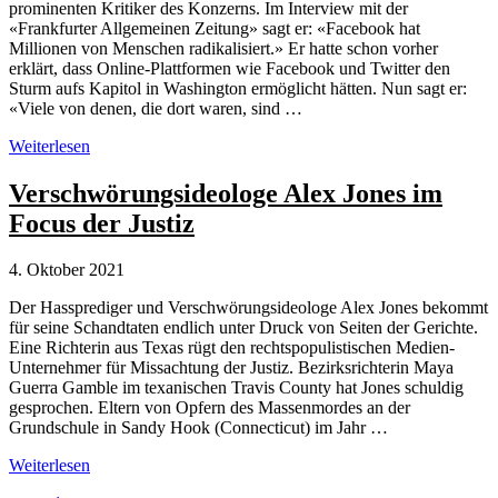
prominenten Kritiker des Konzerns. Im Interview mit der
«Frankfurter Allgemeinen Zeitung» sagt er: «Facebook hat
Millionen von Menschen radikalisiert.» Er hatte schon vorher
erklärt, dass Online-Plattformen wie Facebook und Twitter den
Sturm aufs Kapitol in Washington ermöglicht hätten. Nun sagt er:
«Viele von denen, die dort waren, sind …
Facebook
Weiterlesen
als
Verbreiter
Verschwörungsideologe Alex Jones im
von
Focus der Justiz
Verschwörungstheorien
in
der
4. Oktober 2021
Kritik
Der Hassprediger und Verschwörungsideologe Alex Jones bekommt
für seine Schandtaten endlich unter Druck von Seiten der Gerichte.
Eine Richterin aus Texas rügt den rechtspopulistischen Medien-
Unternehmer für Missachtung der Justiz. Bezirksrichterin Maya
Guerra Gamble im texanischen Travis County hat Jones schuldig
gesprochen. Eltern von Opfern des Massenmordes an der
Grundschule in Sandy Hook (Connecticut) im Jahr …
Verschwörungsideologe
Weiterlesen
Alex