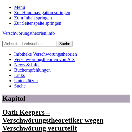
Menu
Zur Hauptnavigation springen
Zum Inhalt springen
Zur Seitenspalte springen
Verschwörungstheorien.info
Beiträge
Webseite
zu
durchsuchen
Merkmalen,
Infotheke Verschwörungstheorien
Funktionen
Verschwörungstheorien von A-Z
und
News & Infos
Risiken
Buchempfehlungen
konspirationistischen
Links
Denkens
Unterstützen
Suche
Kapitol
Oath Keepers –
Verschwörungstheoretiker wegen
Verschwörung verurteilt