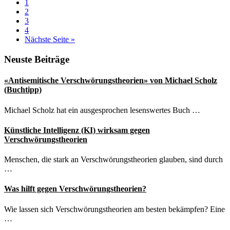
Seite
1
Jones
Seite
2
im
Seite
3
Focus
Seite
4
der
aufrufen
Nächste Seite
»
Justiz
Seitenspalte
Neuste Beiträge
«Antisemitische Verschwörungstheorien» von Michael Scholz
(Buchtipp)
Michael Scholz hat ein ausgesprochen lesenswertes Buch …
Künstliche Intelligenz (KI) wirksam gegen
Verschwörungstheorien
Menschen, die stark an Verschwörungstheorien glauben, sind durch
…
Was hilft gegen Verschwörungstheorien?
Wie lassen sich Verschwörungstheorien am besten bekämpfen? Eine
…