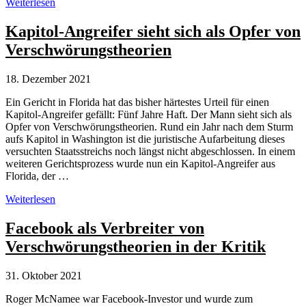
Trumpismus:
Weiterlesen
Republikaner
zunehmend
Kapitol-Angreifer sieht sich als Opfer von
von
Verschwörungstheorien
Verschwörungstheorien
dominiert.
18. Dezember 2021
Ein Gericht in Florida hat das bisher härtestes Urteil für einen
Kapitol-Angreifer gefällt: Fünf Jahre Haft. Der Mann sieht sich als
Opfer von Verschwörungstheorien. Rund ein Jahr nach dem Sturm
aufs Kapitol in Washington ist die juristische Aufarbeitung dieses
versuchten Staatsstreichs noch längst nicht abgeschlossen. In einem
weiteren Gerichtsprozess wurde nun ein Kapitol-Angreifer aus
Florida, der …
Kapitol-
Weiterlesen
Angreifer
sieht
Facebook als Verbreiter von
sich
Verschwörungstheorien in der Kritik
als
Opfer
von
31. Oktober 2021
Verschwörungstheorien
Roger McNamee war Facebook-Investor und wurde zum