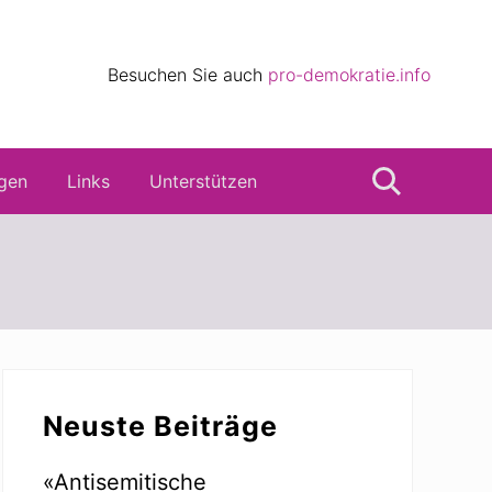
eile
Besuchen Sie auch
pro-demokratie.info
s
gen
Links
Unterstützen
Suche
Seitenspalte
Neuste Beiträge
«Antisemitische