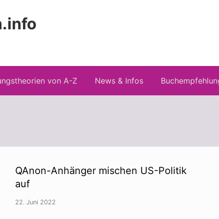
.info
Kopfz
 Risiken konspirationistischen Denkens
recht
ngstheorien von A-Z
News & Infos
Buchempfehlun
QAnon-Anhänger mischen US-Politik
auf
22. Juni 2022