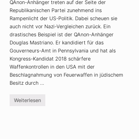
QAnon-Anhänger treten auf der Seite der
Republikanischen Partei zunehmend ins
Rampenlicht der US-Politik. Dabei scheuen sie
auch nicht vor Nazi-Vergleichen zurück. Ein
drastisches Beispiel ist der QAnon-Anhänger
Douglas Mastriano. Er kandidiert für das
Gouverneurs-Amt in Pennsylvania und hat als
Kongress-Kandidat 2018 schärfere
Waffenkontrollen in den USA mit der
Beschlagnahmung von Feuerwaffen in jüdischem
Besitz durch …
Weiterlesen
Q
A
n
o
n
-
A
n