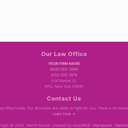
Our Law Office
YOUR FIRM NAME
(800) 555-2840
(212) 555-1979
524 Market St.
NYC, New York 07840
Contact Us
al office today. Our attorneys are ready to fight for you. There is no bette
Learn How →
right © 2026 · Martin Koradi · created by cloudWEB ·
Impressum
·
Datens