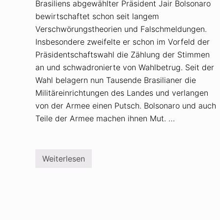
Brasiliens abgewählter Präsident Jair Bolsonaro
bewirtschaftet schon seit langem
Verschwörungstheorien und Falschmeldungen.
Insbesondere zweifelte er schon im Vorfeld der
Präsidentschaftswahl die Zählung der Stimmen
an und schwadronierte von Wahlbetrug. Seit der
Wahl belagern nun Tausende Brasilianer die
Militäreinrichtungen des Landes und verlangen
von der Armee einen Putsch. Bolsonaro und auch
Teile der Armee machen ihnen Mut. …
Weiterlesen
B
r
a
s
i
l
i
e