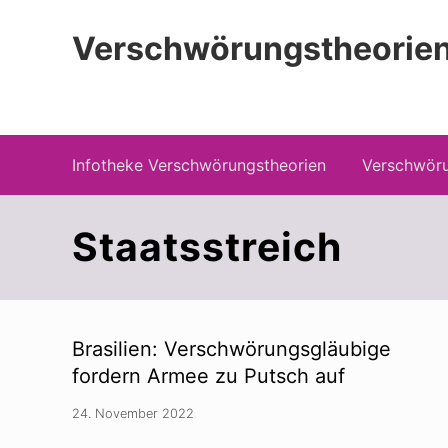
Zur
Zum
Zur
Hauptnavigation
Inhalt
Seitenspalte
Verschwörungstheorien
springen
springen
springen
Beiträge zu Merkmalen, Funktionen und
Infotheke Verschwörungstheorien
Verschwöru
Staatsstreich
Brasilien: Verschwörungsgläubige
fordern Armee zu Putsch auf
24. November 2022