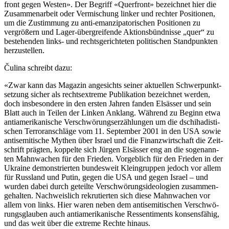
front gegen Westen». Der Begriff «Querfront» bezeichnet hier die
Zusammenarbeit oder Vermischung linker und rechter Positionen,
um die Zustimmung zu anti-emanzipatorischen Positionen zu
vergrößern und Lager-übergreifende Aktionsbündnisse „quer“ zu
bestehenden links- und rechtsgerichteten politischen Standpunkten
herzustellen.
Čulina schreibt dazu:
«Zwar kann das Magazin ange­sichts seiner aktu­el­len Schwer­punkt­
set­zung sicher als rechts­ex­treme Publi­ka­tion bezeich­net werden,
doch ins­be­son­dere in den ersten Jahren fanden Elsäs­ser und sein
Blatt auch in Teilen der Linken Anklang. Während zu Beginn etwa
anti­ame­ri­ka­ni­sche Ver­schwö­rungs­er­zäh­lun­gen um die dschi­ha­dis­ti­
schen Ter­ror­an­schläge vom 11. Sep­tem­ber 2001 in den USA sowie
anti­se­mi­ti­sche Mythen über Israel und die Finanz­wirt­schaft die Zeit­
schrift prägten, kop­pelte sich Jürgen Elsäs­ser eng an die soge­nann­
ten Mahn­wa­chen für den Frieden. Vor­geb­lich für den Frieden in der
Ukraine demons­trier­ten bun­des­weit Klein­grup­pen jedoch vor allem
für Russ­land und Putin, gegen die USA und gegen Israel – und
wurden dabei durch geteilte Ver­schwö­rungs­ideo­lo­gien zusam­men­
ge­hal­ten. Nach­weis­lich rekru­tier­ten sich diese Mahn­wa­chen vor
allem von links. Hier waren neben dem anti­se­mi­ti­schen Ver­schwö­
rungs­glau­ben auch anti­ame­ri­ka­ni­sche Res­sen­ti­ments kon­sens­fä­hig,
und das weit über die extreme Rechte hinaus.