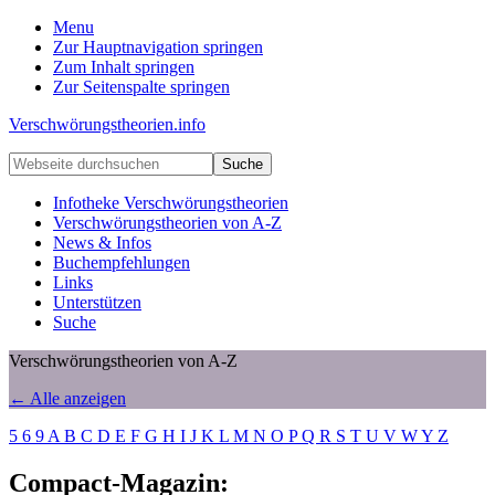
Menu
Zur Hauptnavigation springen
Zum Inhalt springen
Zur Seitenspalte springen
Verschwörungstheorien.info
Beiträge
Webseite
zu
durchsuchen
Merkmalen,
Infotheke Verschwörungstheorien
Funktionen
Verschwörungstheorien von A-Z
und
News & Infos
Risiken
Buchempfehlungen
konspirationistischen
Links
Denkens
Unterstützen
Suche
Verschwörungstheorien von A-Z
← Alle anzeigen
5
6
9
A
B
C
D
E
F
G
H
I
J
K
L
M
N
O
P
Q
R
S
T
U
V
W
Y
Z
Compact-Magazin: