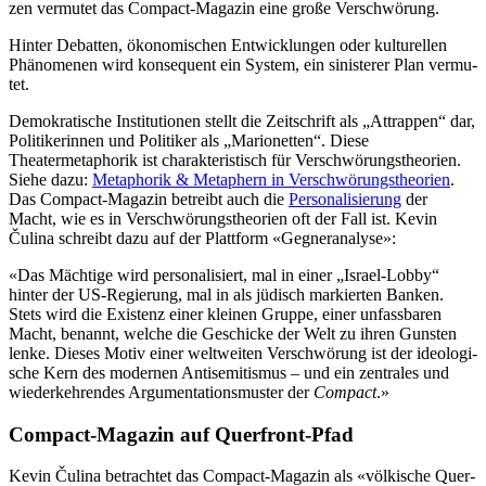
zen ver­mu­tet das Compact-Magazin eine große Ver­schwö­rung.
Hinter Debat­ten, öko­no­mi­schen Ent­wick­lun­gen oder kul­tu­rel­len
Phä­no­me­nen wird konsequent ein System, ein sinis­te­rer Plan ver­mu­
tet.
Demo­kra­ti­sche Insti­tu­tio­nen stellt die Zeitschrift als „Attrap­pen“ dar,
Politikerinnen und Politiker als „Mario­net­ten“. Diese
Theatermetaphorik ist charakteristisch für Verschwörungstheorien.
Siehe dazu:
Metaphorik & Metaphern in Verschwörungstheorien
.
Das Compact-Magazin betreibt auch die
Personalisierung
der
Macht, wie es in Verschwörungstheorien oft der Fall ist. Kevin
Čulina schreibt dazu auf der Plattform «Gegneranalyse»:
«Das Mäch­tige wird per­so­na­li­siert, mal in einer „Israel-Lobby“
hinter der US-Regie­rung, mal in als jüdisch mar­kier­ten Banken.
Stets wird die Exis­tenz einer kleinen Gruppe, einer unfass­ba­ren
Macht, benannt, welche die Geschi­cke der Welt zu ihren Gunsten
lenke. Dieses Motiv einer welt­wei­ten Ver­schwö­rung ist der ideo­lo­gi­
sche Kern des moder­nen Anti­se­mi­tis­mus – und ein zen­tra­les und
wie­der­keh­ren­des Argu­men­ta­ti­ons­mus­ter der
Compact
.»
Compact-Magazin auf Querfront-Pfad
Kevin Čulina betrachtet das Compact-Magazin als «völ­ki­sche Quer­