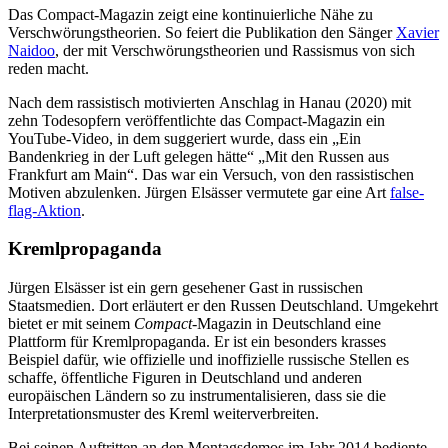
Das Compact-Magazin zeigt eine kontinuierliche Nähe zu
Verschwörungstheorien. So feiert die Publikation den Sänger
Xavier
Naidoo
, der mit Verschwörungstheorien und Rassismus von sich
reden macht.
Nach dem rassistisch motivierten Anschlag in Hanau (2020) mit
zehn Todesopfern veröffentlichte das Compact-Magazin ein
YouTube-Video, in dem suggeriert wurde, dass ein „Ein
Bandenkrieg in der Luft gelegen hätte“ „Mit den Russen aus
Frankfurt am Main“. Das war ein Versuch, von den rassistischen
Motiven abzulenken. Jürgen Elsässer vermutete gar eine Art
false-
flag-Aktion
.
Kremlpropaganda
Jürgen Elsässer ist ein gern gesehener Gast in russischen
Staatsmedien. Dort erläutert er den Russen Deutschland. Umgekehrt
bietet er mit seinem
Compact
-Magazin in Deutschland eine
Plattform für Kremlpropaganda. Er ist ein besonders krasses
Beispiel dafür, wie offizielle und inoffizielle russische Stellen es
schaffe, öffentliche Figuren in Deutschland und anderen
europäischen Ländern so zu instrumentalisieren, dass sie die
Interpretationsmuster des Kreml weiterverbreiten.
Bei seinen Auftritten an den Montagsdemos im Jahr 2014 bediente