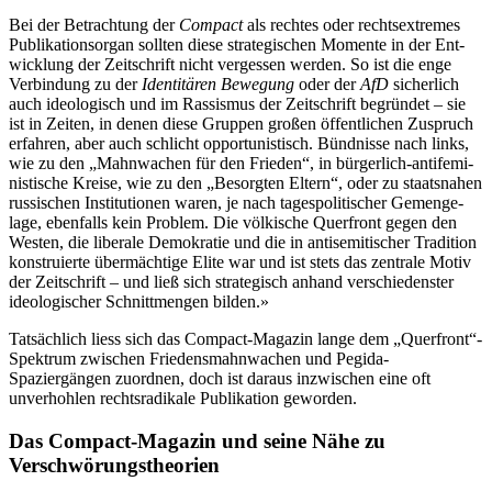
Bei der Betrach­tung der
Compact
als rechtes oder rechts­ex­tre­mes
Publi­ka­ti­ons­or­gan sollten diese stra­te­gi­schen Momente in der Ent­
wick­lung der Zeit­schrift nicht ver­ges­sen werden. So ist die enge
Ver­bin­dung zu der
Iden­ti­tä­ren Bewe­gung
oder der
AfD
sicher­lich
auch ideo­lo­gisch und im Ras­sis­mus der Zeit­schrift begrün­det – sie
ist in Zeiten, in denen diese Gruppen großen öffent­li­chen Zuspruch
erfah­ren, aber auch schlicht oppor­tu­nis­tisch. Bünd­nisse nach links,
wie zu den „Mahn­wa­chen für den Frieden“, in bür­ger­lich-anti­fe­mi­
nis­ti­sche Kreise, wie zu den „Besorg­ten Eltern“, oder zu staats­na­hen
rus­si­schen Insti­tu­tio­nen waren, je nach tages­po­li­ti­scher Gemenge­
lage, eben­falls kein Problem. Die völ­ki­sche Quer­front gegen den
Westen, die libe­rale Demo­kra­tie und die in anti­se­mi­ti­scher Tra­di­tion
kon­stru­ierte über­mäch­tige Elite war und ist stets das zen­trale Motiv
der Zeit­schrift – und ließ sich stra­te­gisch anhand ver­schie­dens­ter
ideo­lo­gi­scher Schnitt­men­gen bilden.»
Tatsächlich liess sich das Compact-Magazin lange dem „Querfront“-
Spektrum zwischen Friedensmahnwachen und Pegida-
Spaziergängen zuordnen, doch ist daraus inzwischen eine oft
unverhohlen rechtsradikale Publikation geworden.
Das Compact-Magazin und seine Nähe zu
Verschwörungstheorien