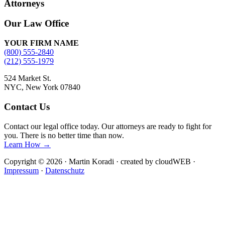
Attorneys
Site
Our Law Office
Footer
YOUR FIRM NAME
(800) 555-2840
(212) 555-1979
524 Market St.
NYC, New York 07840
Contact Us
Contact our legal office today. Our attorneys are ready to fight for
you. There is no better time than now.
Learn How →
Copyright © 2026 · Martin Koradi · created by cloudWEB ·
Impressum
·
Datenschutz