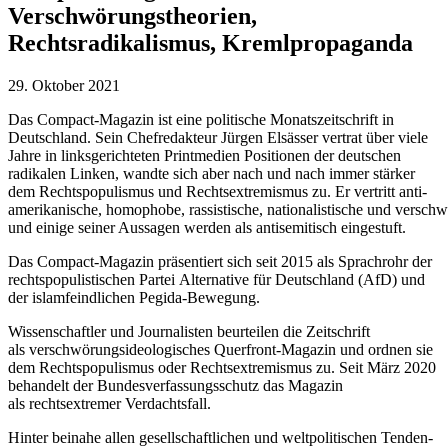
Verschwörungstheorien,
Rechtsradikalismus, Kremlpropaganda
29. Oktober 2021
Das Compact-Magazin ist eine politische Monatszeitschrift in
Deutschland. Sein Chefredakteur Jürgen Elsässer vertrat über viele
Jahre in linksgerichteten Printmedien Positionen der deutschen
radikalen Linken, wandte sich aber nach und nach immer stärker
dem Rechtspopulismus und Rechtsextremismus zu. Er vertritt anti-
amerikanische, homophobe, rassistische, nationalistische und versch
und einige seiner Aussagen werden als antisemitisch eingestuft.
Das Compact-Magazin präsentiert sich seit 2015 als Sprachrohr der
rechtspopulistischen Partei Alternative für Deutschland (AfD) und
der islamfeindlichen Pegida-Bewegung.
Wissenschaftler und Journalisten beurteilen die Zeitschrift
als verschwörungsideologisches Querfront-Magazin und ordnen sie
dem Rechtspopulismus oder Rechtsextremismus zu. Seit März 2020
behandelt der Bundesverfassungsschutz das Magazin
als rechtsextremer Verdachtsfall.
Hinter beinahe allen gesell­schaft­li­chen und welt­po­li­ti­schen Ten­den­