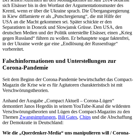
sich Elsässer bis in den Wortlaut der Argumentationsmuster des
Kreml, wenn er über die Ukraine sprach. Die Übergangsregierung
in Kiew diffamierte er als „Putschregierung“, die mit Hilfe der
USA an die Macht gekommen sei. Später schickte er den
Separatisten in Donezk und Slowjansk Grüsse. Den USA, den
deutschen Medien und der Politik unterstellte Elsässer, einen „Krieg
gegen Russland“ führen zu wollen. Er behauptete sogar faktenfrei,
in der Ukraine werde gar eine „Endlösung der Russenfrage“
vorbereitet.
Falschinformationen und Unterstellungen zur
Corona-Pandemie
Seit dem Beginn der Corona-Pandemie bewirtschaftet das Compact-
Magazin die Krise wie es für Agitatoren charakteristisch ist mit
Verschwörungstheorien.
Anhand der Ausgabe „Compact Aktuell – Corona-Lügen“
demontiert Janos Hegedüs in seinem YouTube-Kanal die wildesten
Verschwörungstheorien und Lügen des Compact-Magazins zu den
Themen
Zwangsimpfungen
,
Bill Gates
,
Chips
und die Abschaffung
der Demokratie in Deutschland:
Wie die „Querdenker-Media“ uns manipulieren will / Corona-