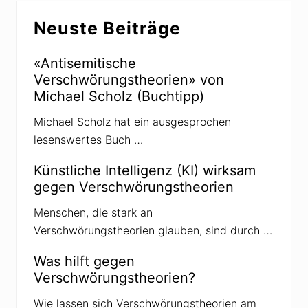
Seitenspalte
e
r
Neuste Beiträge
i
B
t
e
r
«Antisemitische
i
a
Verschwörungstheorien» von
t
g
Michael Scholz (Buchtipp)
r
:
a
Michael Scholz hat ein ausgesprochen
g
lesenswertes Buch …
:
Künstliche Intelligenz (KI) wirksam
gegen Verschwörungstheorien
Menschen, die stark an
Verschwörungstheorien glauben, sind durch …
Was hilft gegen
Verschwörungstheorien?
Wie lassen sich Verschwörungstheorien am