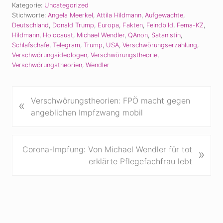
Kategorie:
Uncategorized
Stichworte:
Angela Meerkel
,
Attila Hildmann
,
Aufgewachte
,
Deutschland
,
Donald Trump
,
Europa
,
Fakten
,
Feindbild
,
Fema-KZ
,
Hildmann
,
Holocaust
,
Michael Wendler
,
QAnon
,
Satanistin
,
Schlafschafe
,
Telegram
,
Trump
,
USA
,
Verschwörungserzählung
,
Verschwörungsideologen
,
Verschwörungstheorie
,
Verschwörungstheorien
,
Wendler
V
Verschwörungstheorien: FPÖ macht gegen
«
o
angeblichen Impfzwang mobil
r
h
e
N
Corona-Impfung: Von Michael Wendler für tot
»
r
ä
erklärte Pflegefachfrau lebt
i
c
g
h
e
s
r
t
B
e