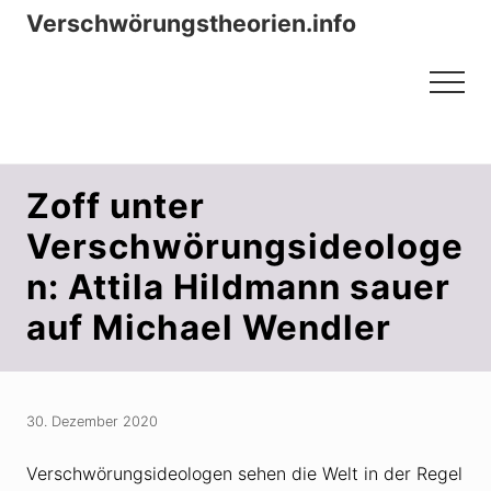
Menu
Zum
Zur
Verschwörungstheorien.info
Inhalt
Seitenspalte
Beiträge zu Merkmalen, Funktionen
springen
springen
Menu
und Risiken konspirationistischen
Denkens
Zoff unter
Verschwörungsideologe
n: Attila Hildmann sauer
auf Michael Wendler
30. Dezember 2020
Verschwörungsideologen sehen die Welt in der Regel