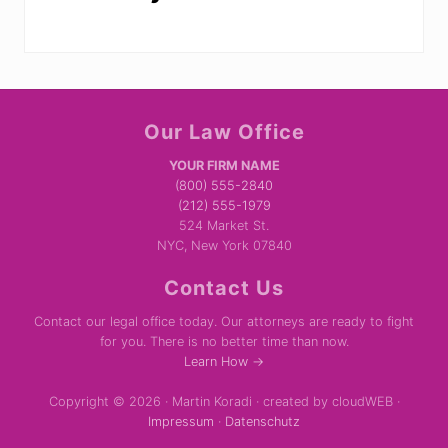
Site
Our Law Office
Footer
YOUR FIRM NAME
(800) 555-2840
(212) 555-1979
524 Market St.
NYC, New York 07840
Contact Us
Contact our legal office today. Our attorneys are ready to fight
for you. There is no better time than now.
Learn How →
Copyright © 2026 · Martin Koradi · created by cloudWEB ·
Impressum
·
Datenschutz