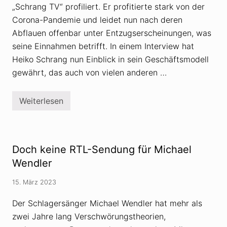
„Schrang TV“ profiliert. Er profitierte stark von der
Corona-Pandemie und leidet nun nach deren
Abflauen offenbar unter Entzugserscheinungen, was
seine Einnahmen betrifft. In einem Interview hat
Heiko Schrang nun Einblick in sein Geschäftsmodell
gewährt, das auch von vielen anderen …
Weiterlesen
V
e
r
s
c
h
Doch keine RTL-Sendung für Michael
w
ö
Wendler
r
u
15. März 2023
n
g
s
Der Schlagersänger Michael Wendler hat mehr als
t
zwei Jahre lang Verschwörungstheorien,
h
e