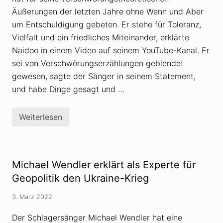
t
n
Äußerungen der letzten Jahre ohne Wenn und Aber
(
d
a
u
um Entschuldigung gebeten. Er stehe für Toleranz,
u
n
Vielfalt und ein friedliches Miteinander, erklärte
s
g
n
f
Naidoo in einem Video auf seinem YouTube-Kanal. Er
a
ü
h
sei von Verschwörungserzählungen geblendet
r
m
M
gewesen, sagte der Sänger in seinem Statement,
s
i
w
c
und habe Dinge gesagt und …
e
h
i
a
s
e
Weiterlesen
e
l
X
)
W
a
d
e
v
i
n
i
e
d
e
W
l
r
Michael Wendler erklärt als Experte für
a
e
N
h
r
a
Geopolitik den Ukraine-Krieg
r
i
h
d
e
3. März 2022
o
i
o
t
b
Der Schlagersänger Michael Wendler hat eine