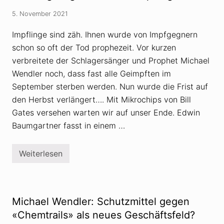
e
V
:
5. November 2021
e
G
r
e
s
Impflinge sind zäh. Ihnen wurde von Impfgegnern
i
c
m
schon so oft der Tod prophezeit. Vor kurzen
h
p
w
verbreitete der Schlagersänger und Prophet Michael
f
ö
t
r
Wendler noch, dass fast alle Geimpften im
e
u
s
September sterben werden. Nun wurde die Frist auf
n
i
g
den Herbst verlängert…. Mit Mikrochips von Bill
n
s
d
t
Gates versehen warten wir auf unser Ende. Edwin
s
h
Baumgartner fasst in einem …
c
e
h
o
o
r
n
i
Weiterlesen
D
i
e
a
m
n
s
S
l
e
a
p
n
t
Michael Wendler: Schutzmittel gegen
g
e
l
«Chemtrails» als neues Geschäftsfeld?
m
e
b