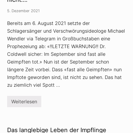
i
l
t
l
i
5. Dezember 2021
e
k
r
d
Bereits am 6. August 2021 setzte der
v
e
e
n
Schlagersänger und Verschwörungsideologe Michael
r
U
b
Wendler via Telegram in Großbuchstaben eine
k
r
r
Prophezeiung ab: «!!LETZTE WARNUNG!! Dr.
e
a
i
i
Coldwell sicher: Im September sind fast alle
t
n
e
Geimpften tot.» Nun ist der September schon
e
t
-
längere Zeit vorbei. Dass «fast alle Geimpften» nun
a
K
b
r
Impftote geworden sind, ist nicht zu sehen. Das hat
s
i
zu ziemlich viel Spott …
u
e
r
g
d
e
Weiterlesen
I
C
m
o
p
r
f
o
t
n
o
a
Das langlebige Leben der Impflinge
t
-