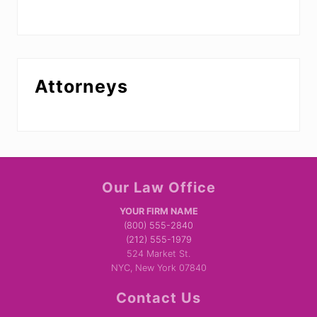
d
?
Attorneys
Site
Our Law Office
Footer
YOUR FIRM NAME
(800) 555-2840
(212) 555-1979
524 Market St.
NYC, New York 07840
Contact Us