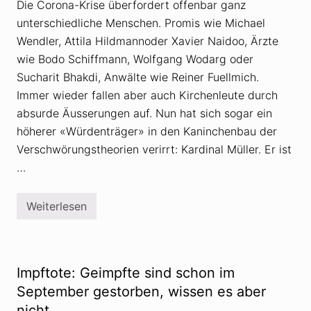
c
e
Die Corona-Krise überfordert offenbar ganz
h
r
unterschiedliche Menschen. Promis wie Michael
w
e
ö
r
Wendler, Attila Hildmannoder Xavier Naidoo, Ärzte
r
k
u
l
wie Bodo Schiffmann, Wolfgang Wodarg oder
n
ä
Sucharit Bhakdi, Anwälte wie Reiner Fuellmich.
g
r
s
t
Immer wieder fallen aber auch Kirchenleute durch
t
a
h
absurde Äusserungen auf. Nun hat sich sogar ein
l
e
s
höherer «Würdenträger» in den Kaninchenbau der
o
E
r
x
Verschwörungstheorien verirrt: Kardinal Müller. Er ist
i
p
…
e
e
n
r
t
e
Weiterlesen
K
f
a
ü
r
r
d
G
i
e
n
o
Impftote: Geimpfte sind schon im
a
p
l
September gestorben, wissen es aber
o
M
l
nicht….
ü