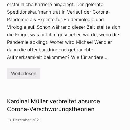
i
erstaunliche Karriere hingelegt. Der gelernte
t
t
Speditionskaufmann trat in Verlauf der Corona-
e
t
Pandemie als Experte für Epidemiologie und
u
Virologie auf. Schon während dieser Zeit stellte sich
m
E
die Frage, was mit ihm geschehen würde, wenn die
n
Pandemie abklingt. Woher wird Michael Wendler
t
s
dann die offenbar dringend gebrauchte
c
h
Aufmerksamkeit bekommen? Wie für andere …
u
l
d
Weiterlesen
i
M
g
i
u
c
n
h
g
a
f
e
Kardinal Müller verbreitet absurde
ü
l
r
W
Corona-Verschwörungstheorien
V
e
e
n
13. Dezember 2021
r
d
s
l