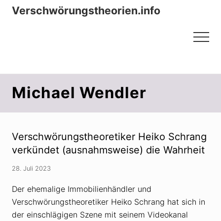
Menu
Zum
Zur
Verschwörungstheorien.info
Inhalt
Seitenspalte
Beiträge zu Merkmalen, Funktionen
springen
springen
Menu
und Risiken konspirationistischen
Denkens
Michael Wendler
Verschwörungstheoretiker Heiko Schrang
verkündet (ausnahmsweise) die Wahrheit
28. Juli 2023
Der ehemalige Immobilienhändler und
Verschwörungstheoretiker Heiko Schrang hat sich in
der einschlägigen Szene mit seinem Videokanal