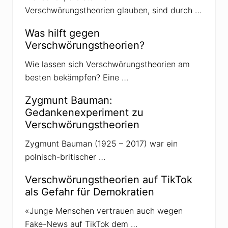
m
Verschwörungstheorien glauben, sind durch …
t
r
a
Was hilft gegen
i
Verschwörungstheorien?
l
s
»
Wie lassen sich Verschwörungstheorien am
a
besten bekämpfen? Eine …
l
s
n
Zygmunt Bauman:
e
Gedankenexperiment zu
u
e
Verschwörungstheorien
s
G
Zygmunt Bauman (1925 – 2017) war ein
e
s
polnisch-britischer …
c
h
ä
Verschwörungstheorien auf TikTok
f
als Gefahr für Demokratien
t
s
f
«Junge Menschen vertrauen auch wegen
e
Fake-News auf TikTok dem …
l