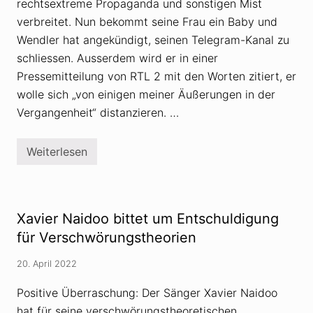
rechtsextreme Propaganda und sonstigen Mist
o
r
verbreitet. Nun bekommt seine Frau ein Baby und
e
Wendler hat angekündigt, seinen Telegram-Kanal zu
t
i
schliessen. Ausserdem wird er in einer
k
Pressemitteilung von RTL 2 mit den Worten zitiert, er
e
r
wolle sich „von einigen meiner Äußerungen in der
H
e
Vergangenheit“ distanzieren. …
i
k
o
Weiterlesen
S
D
c
o
h
c
r
h
a
k
n
e
Xavier Naidoo bittet um Entschuldigung
g
i
v
n
für Verschwörungstheorien
e
e
r
R
20. April 2022
k
T
ü
L
n
-
Positive Überraschung: Der Sänger Xavier Naidoo
d
S
hat für seine verschwörungstheoretischen
e
e