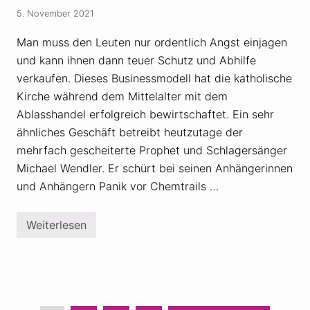
b
e
5. November 2021
i
r
g
g
e
e
Man muss den Leuten nur ordentlich Angst einjagen
L
s
und kann ihnen dann teuer Schutz und Abhilfe
e
t
b
o
verkaufen. Dieses Businessmodell hat die katholische
e
r
n
Kirche während dem Mittelalter mit dem
b
d
e
Ablasshandel erfolgreich bewirtschaftet. Ein sehr
e
n
r
,
ähnliches Geschäft betreibt heutzutage der
I
w
mehrfach gescheiterte Prophet und Schlagersänger
m
i
p
s
Michael Wendler. Er schürt bei seinen Anhängerinnen
f
s
l
e
und Anhängern Panik vor Chemtrails …
i
n
n
e
g
s
Weiterlesen
e
M
a
i
b
c
e
h
r
a
n
e
i
l
c
W
h