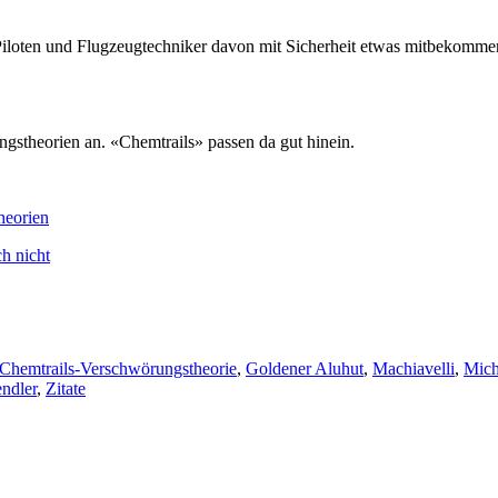
Piloten und Flugzeugtechniker davon mit Sicherheit etwas mitbekomme
ngstheorien an. «Chemtrails» passen da gut hinein.
heorien
h nicht
Chemtrails-Verschwörungstheorie
,
Goldener Aluhut
,
Machiavelli
,
Mich
ndler
,
Zitate