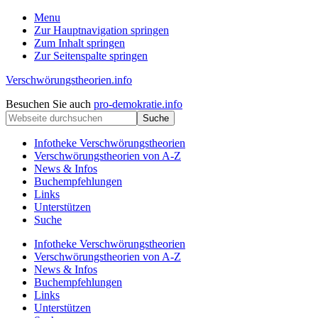
Menu
Zur Hauptnavigation springen
Zum Inhalt springen
Zur Seitenspalte springen
Verschwörungstheorien.info
Beiträge
Kopfzeile
Besuchen Sie auch
pro-demokratie.info
zu
Webseite
rechts
Merkmalen,
durchsuchen
Funktionen
Infotheke Verschwörungstheorien
und
Verschwörungstheorien von A-Z
Risiken
News & Infos
konspirationistischen
Buchempfehlungen
Denkens
Links
Unterstützen
Suche
Infotheke Verschwörungstheorien
Verschwörungstheorien von A-Z
News & Infos
Buchempfehlungen
Links
Unterstützen