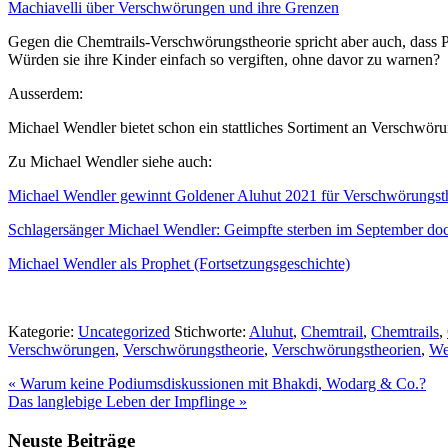
Machiavelli über Verschwörungen und ihre Grenzen
Gegen die Chemtrails-Verschwörungstheorie spricht aber auch, dass 
Würden sie ihre Kinder einfach so vergiften, ohne davor zu warnen?
Ausserdem:
Michael Wendler bietet schon ein stattliches Sortiment an Verschwöru
Zu Michael Wendler siehe auch:
Michael Wendler gewinnt Goldener Aluhut 2021 für Verschwörungst
Schlagersänger Michael Wendler: Geimpfte sterben im September doc
Michael Wendler als Prophet (Fortsetzungsgeschichte)
Kategorie:
Uncategorized
Stichworte:
Aluhut
,
Chemtrail
,
Chemtrails
,
Verschwörungen
,
Verschwörungstheorie
,
Verschwörungstheorien
,
We
Vorheriger
«
Warum keine Podiumsdiskussionen mit Bhakdi, Wodarg & Co.?
Beitrag:
Nächster
Das langlebige Leben der Impflinge
»
Beitrag:
Seitenspalte
Neuste Beiträge