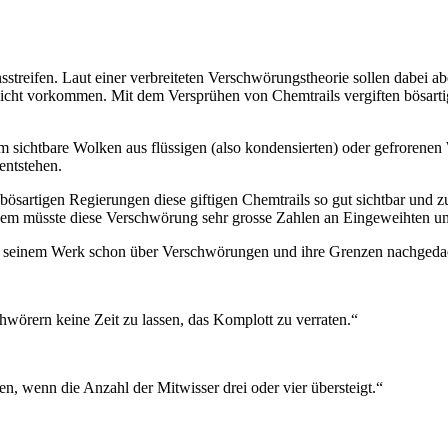
treifen. Laut einer verbreiteten Verschwörungstheorie sollen dabei ab
 nicht vorkommen. Mit dem Versprühen von Chemtrails vergiften bösar
um sichtbare Wolken aus flüssigen (also kondensierten) oder gefrorene
entstehen.
ie bösartigen Regierungen diese giftigen Chemtrails so gut sichtbar u
dem müsste diese Verschwörung sehr grosse Zahlen an Eingeweihten umf
 in seinem Werk schon über Verschwörungen und ihre Grenzen nachgeda
chwörern keine Zeit zu lassen, das Komplott zu verraten.“
, wenn die Anzahl der Mitwisser drei oder vier übersteigt.“