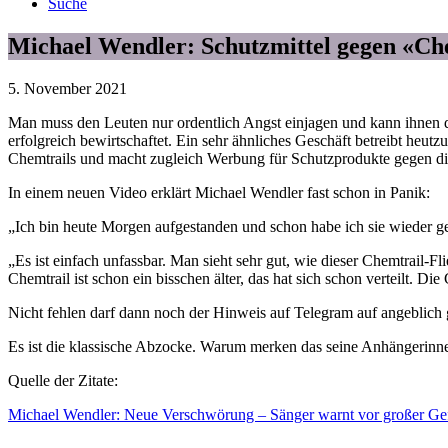
Suche
Michael Wendler: Schutzmittel gegen «Che
5. November 2021
Man muss den Leuten nur ordentlich Angst einjagen und kann ihnen d
erfolgreich bewirtschaftet. Ein sehr ähnliches Geschäft betreibt he
Chemtrails und macht zugleich Werbung für Schutzprodukte gegen die
In einem neuen Video erklärt Michael Wendler fast schon in Panik:
„Ich bin heute Morgen aufgestanden und schon habe ich sie wieder ge
„Es ist einfach unfassbar. Man sieht sehr gut, wie dieser Chemtrail-
Chemtrail ist schon ein bisschen älter, das hat sich schon verteilt. D
Nicht fehlen darf dann noch der Hinweis auf Telegram auf angeblic
Es ist die klassische Abzocke. Warum merken das seine Anhängerinn
Quelle der Zitate:
Michael Wendler: Neue Verschwörung – Sänger warnt vor großer 