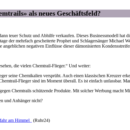
mtrails» als neues Geschäftsfeld?
ann teuer Schutz und Abhilfe verkaufen. Dieses Businessmodell hat di
utzutage der mehrfach gescheiterte Prophet und Schlagersänger Michael
 angeblichen negativen Einflüsse dieser dämonisierten Kondensstreife
sehen, die vielen Chemtrail-Flieger.“ Und weiter:
Flieger seine Chemikalien versprüht. Auch einen klassischen Kreuzer erk
ie Chemtrail-Flieger sind im Moment überall. Es ist einfach unfassbar. M
h gegen Chemtrails schützende Produkte. Mit solcher Werbung macht M
en und Anhänger nicht?
Gefahr am Himmel
(Ruhr24)