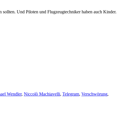
n sollten. Und Piloten und Flugzeugtechniker haben auch Kinder.
ael Wendler
,
Niccolò Machiavelli
,
Telegram
,
Verschwörung
,