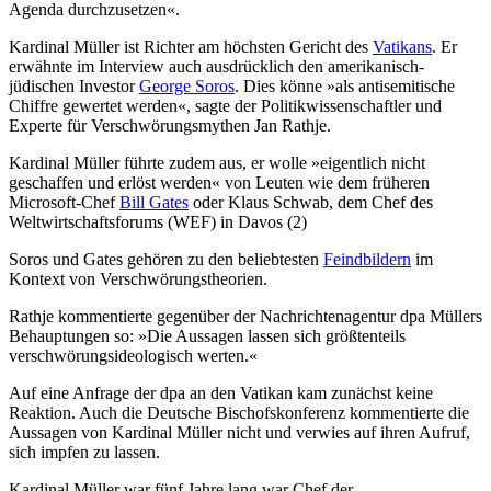
Agenda durchzusetzen«.
Kardinal Müller ist Richter am höchsten Gericht des
Vatikans
. Er
erwähnte im Interview auch ausdrücklich den amerikanisch-
jüdischen Investor
George Soros
. Dies könne »als antisemitische
Chiffre gewertet werden«, sagte der Politikwissenschaftler und
Experte für Verschwörungsmythen Jan Rathje.
Kardinal Müller führte zudem aus, er wolle »eigentlich nicht
geschaffen und erlöst werden« von Leuten wie dem früheren
Microsoft-Chef
Bill Gates
oder Klaus Schwab, dem Chef des
Weltwirtschaftsforums (WEF) in Davos (2)
Soros und Gates gehören zu den beliebtesten
Feindbildern
im
Kontext von Verschwörungstheorien.
Rathje kommentierte gegenüber der Nachrichtenagentur dpa Müllers
Behauptungen so: »Die Aussagen lassen sich größtenteils
verschwörungsideologisch werten.«
Auf eine Anfrage der dpa an den Vatikan kam zunächst keine
Reaktion. Auch die Deutsche Bischofskonferenz kommentierte die
Aussagen von Kardinal Müller nicht und verwies auf ihren Aufruf,
sich impfen zu lassen.
Kardinal Müller war fünf Jahre lang war Chef der