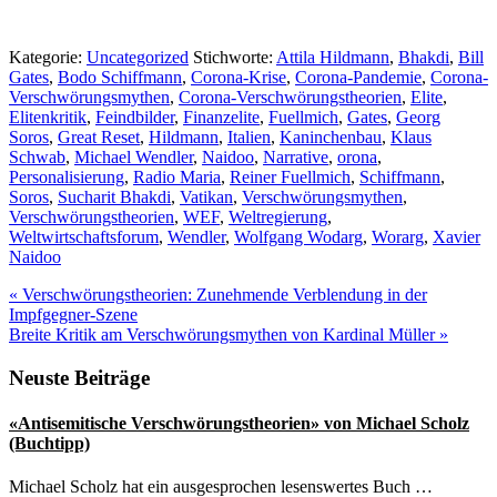
Kategorie:
Uncategorized
Stichworte:
Attila Hildmann
,
Bhakdi
,
Bill
Gates
,
Bodo Schiffmann
,
Corona-Krise
,
Corona-Pandemie
,
Corona-
Verschwörungsmythen
,
Corona-Verschwörungstheorien
,
Elite
,
Elitenkritik
,
Feindbilder
,
Finanzelite
,
Fuellmich
,
Gates
,
Georg
Soros
,
Great Reset
,
Hildmann
,
Italien
,
Kaninchenbau
,
Klaus
Schwab
,
Michael Wendler
,
Naidoo
,
Narrative
,
orona
,
Personalisierung
,
Radio Maria
,
Reiner Fuellmich
,
Schiffmann
,
Soros
,
Sucharit Bhakdi
,
Vatikan
,
Verschwörungsmythen
,
Verschwörungstheorien
,
WEF
,
Weltregierung
,
Weltwirtschaftsforum
,
Wendler
,
Wolfgang Wodarg
,
Worarg
,
Xavier
Naidoo
Vorheriger
«
Verschwörungstheorien: Zunehmende Verblendung in der
Beitrag:
Impfgegner-Szene
Nächster
Breite Kritik am Verschwörungsmythen von Kardinal Müller
»
Beitrag:
Seitenspalte
Neuste Beiträge
«Antisemitische Verschwörungstheorien» von Michael Scholz
(Buchtipp)
Michael Scholz hat ein ausgesprochen lesenswertes Buch …