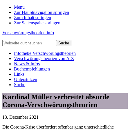
Menu
Zur Hauptnavigation springen
Zum Inhalt springen
Zur Seitenspalte springen
Verschwörungstheorien.info
Beiträge
Webseite
zu
durchsuchen
Merkmalen,
Infotheke Verschwörungstheorien
Funktionen
Verschwörungstheorien von A-Z
und
News & Infos
Risiken
Buchempfehlungen
konspirationistischen
Links
Denkens
Unterstützen
Suche
Kardinal Müller verbreitet absurde
Corona-Verschwörungstheorien
13. Dezember 2021
Die Corona-Krise überfordert offenbar ganz unterschiedliche