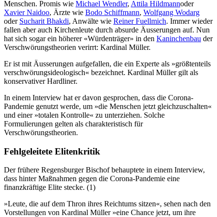
Menschen. Promis wie
Michael Wendler
,
Attila Hildmann
oder
Xavier Naidoo
, Ärzte wie
Bodo Schiffmann
,
Wolfgang Wodarg
oder
Sucharit Bhakdi
, Anwälte wie
Reiner Fuellmich
. Immer wieder
fallen aber auch Kirchenleute durch absurde Äusserungen auf. Nun
hat sich sogar ein höherer «Würdenträger» in den
Kaninchenbau
der
Verschwörungstheorien verirrt: Kardinal Müller.
Er ist mit Äusserungen aufgefallen, die ein Experte als »größtenteils
verschwörungsideologisch« bezeichnet. Kardinal Müller gilt als
konservativer Hardliner.
In einem Interview hat er davon gesprochen, dass die Corona-
Pandemie genutzt werde, um »die Menschen jetzt gleichzuschalten«
und einer »totalen Kontrolle« zu unterziehen. Solche
Formulierungen gelten als charakteristisch für
Verschwörungstheorien.
Fehlgeleitete Elitenkritik
Der frühere Regensburger Bischof behauptete in einem Interview,
dass hinter Maßnahmen gegen die Corona-Pandemie eine
finanzkräftige Elite stecke. (1)
»Leute, die auf dem Thron ihres Reichtums sitzen«, sehen nach den
Vorstellungen von Kardinal Müller »eine Chance jetzt, um ihre