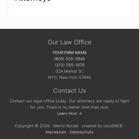
Site
Our Law Office
Footer
YOUR FIRM NAME
(800) 555-2840
(212) 555-1979
524 Market St.
NYC, New York 07840
Contact Us
Contact our legal office today. Our attorneys are ready to fight
for you. There is no better time than now.
Learn How →
Copyright © 2026 · Martin Koradi · created by cloudWEB ·
Impressum
·
Datenschutz