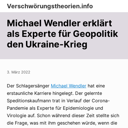
Menu
Zur
Zum
Zur
Verschwörungstheorien.info
Hauptnavigation
Inhalt
Seitenspalte
Beiträge
springen
springen
springen
Michael Wendler erklärt
zu
als Experte für Geopolitik
Merkmalen,
den Ukraine-Krieg
Funktionen
und
Risiken
konspirationistischen
3. März 2022
Denkens
Der Schlagersänger
Michael Wendler
hat eine
erstaunliche Karriere hingelegt. Der gelernte
Speditionskaufmann trat in Verlauf der Corona-
Pandemie als Experte für Epidemiologie und
Virologie auf. Schon während dieser Zeit stellte sich
die Frage, was mit ihm geschehen würde, wenn die