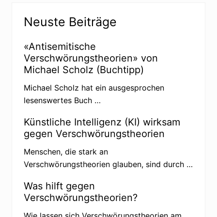
Seitenspalte
e
r
Neuste Beiträge
i
B
t
e
r
«Antisemitische
i
a
Verschwörungstheorien» von
t
g
Michael Scholz (Buchtipp)
r
:
a
Michael Scholz hat ein ausgesprochen
g
lesenswertes Buch …
:
Künstliche Intelligenz (KI) wirksam
gegen Verschwörungstheorien
Menschen, die stark an
Verschwörungstheorien glauben, sind durch …
Was hilft gegen
Verschwörungstheorien?
Wie lassen sich Verschwörungstheorien am