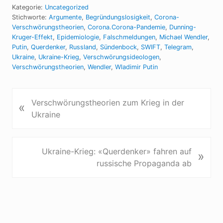
Kategorie:
Uncategorized
Stichworte:
Argumente
,
Begründungslosigkeit
,
Corona-
Verschwörungstheorien
,
Corona.Corona-Pandemie
,
Dunning-
Kruger-Effekt
,
Epidemiologie
,
Falschmeldungen
,
Michael Wendler
,
Putin
,
Querdenker
,
Russland
,
Sündenbock
,
SWIFT
,
Telegram
,
Ukraine
,
Ukraine-Krieg
,
Verschwörungsideologen
,
Verschwörungstheorien
,
Wendler
,
Wladimir Putin
V
Verschwörungstheorien zum Krieg in der
«
o
Ukraine
r
h
e
N
Ukraine-Krieg: «Querdenker» fahren auf
»
r
ä
russische Propaganda ab
i
c
g
h
e
s
r
t
B
e