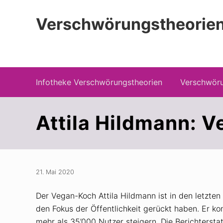
Zur
Zum
Zur
Hauptnavigation
Inhalt
Seitenspalte
Verschwörungstheorien
springen
springen
springen
Beiträge zu Merkmalen, Funktionen und
Infotheke Verschwörungstheorien
Verschwöru
Attila Hildmann: V
21. Mai 2020
Der Vegan-Koch Attila Hildmann ist in den letzte
den Fokus der Öffentlichkeit gerückt haben. Er ko
mehr als 35’000 Nutzer steigern. Die Berichterst