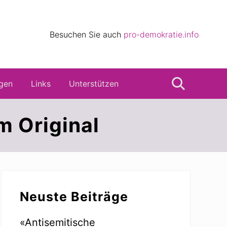
eile
Besuchen Sie auch
pro-demokratie.info
s
gen
Links
Unterstützen
Suche
m Original
Seitenspalte
Neuste Beiträge
«Antisemitische