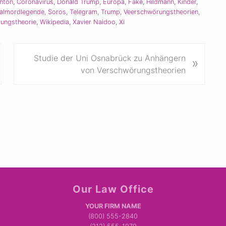
inton
,
Coronavirus
,
Donald Trump
,
Europa
,
Fake
,
Hildmann
,
Kinder
,
ualmordlegende
,
Soros
,
Telegram
,
Trump
,
Veerschwörungstheorien
,
ungstheorie
,
Wikipedia
,
Xavier Naidoo
,
Xi
N
Studie der Uni Osnabrück zu Anhängern
»
ä
von Verschwörungstheorien
c
h
s
t
e
r
B
e
i
Our Law Office
t
r
YOUR FIRM NAME
a
(800) 555-2840