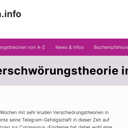
.info
Kopfz
 Risiken konspirationistischen Denkens
recht
ngstheorien von A-Z
News & Infos
Buchempfehlun
erschwörungstheorie i
n Wochen mit sehr kruden Verschwörungstheorien in
nnte seine Telegram-Gefolgschaft in dieser Zeit auf
attung zur Coronavirus -Epidemie hat dabei wohl eine