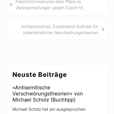
V
Falschinformationen über Pläne zu
«
o
Zwangsimpfungen gegen Covid-19
r
h
e
N
Antisemitismus: Zunehmend Auftrieb für
»
r
ä
judenfeindliche Verschwörungstheorien
i
c
g
h
e
s
r
t
B
e
Seitenspalte
e
r
Neuste Beiträge
i
B
t
e
r
«Antisemitische
i
a
Verschwörungstheorien» von
t
g
Michael Scholz (Buchtipp)
r
:
a
Michael Scholz hat ein ausgesprochen
g