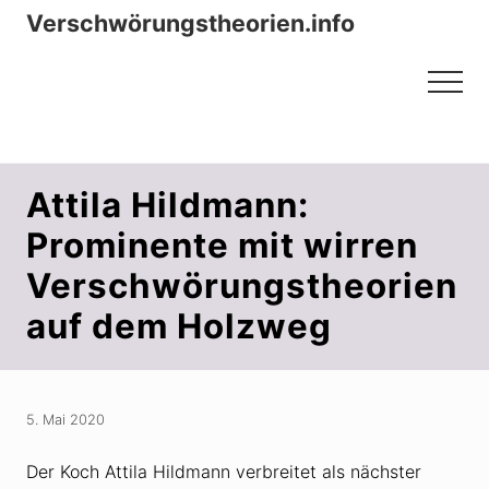
Menu
Zum
Zur
Verschwörungstheorien.info
Inhalt
Seitenspalte
Beiträge zu Merkmalen, Funktionen
springen
springen
Menu
und Risiken konspirationistischen
Denkens
Attila Hildmann:
Prominente mit wirren
Verschwörungstheorien
auf dem Holzweg
5. Mai 2020
Der Koch Attila Hildmann verbreitet als nächster