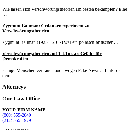
Wie lassen sich Verschwörungstheorien am besten bekämpfen? Eine
…
Zygmunt Bauman: Gedankenexperiment zu
Verschwörungstheorien
Zygmunt Bauman (1925 – 2017) war ein polnisch-britischer …
Verschwörungstheorien auf TikTok als Gefahr für
Demokratien
«Junge Menschen vertrauen auch wegen Fake-News auf TikTok
dem …
Attorneys
Site
Our Law Office
Footer
YOUR FIRM NAME
(800) 555-2840
(212) 555-1979