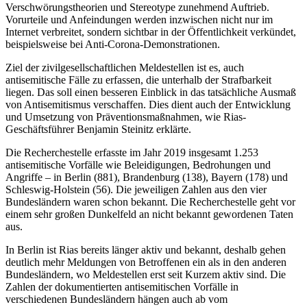
Verschwörungstheorien und Stereotype zunehmend Auftrieb.
Vorurteile und Anfeindungen werden inzwischen nicht nur im
Internet verbreitet, sondern sichtbar in der Öffentlichkeit verkündet,
beispielsweise bei Anti-Corona-Demonstrationen.
Ziel der zivilgesellschaftlichen Meldestellen ist es, auch
antisemitische Fälle zu erfassen, die unterhalb der Strafbarkeit
liegen. Das soll einen besseren Einblick in das tatsächliche Ausmaß
von Antisemitismus verschaffen. Dies dient auch der Entwicklung
und Umsetzung von Präventionsmaßnahmen, wie Rias-
Geschäftsführer Benjamin Steinitz erklärte.
Die Recherchestelle erfasste im Jahr 2019 insgesamt 1.253
antisemitische Vorfälle wie Beleidigungen, Bedrohungen und
Angriffe – in Berlin (881), Brandenburg (138), Bayern (178) und
Schleswig-Holstein (56). Die jeweiligen Zahlen aus den vier
Bundesländern waren schon bekannt. Die Recherchestelle geht vor
einem sehr großen Dunkelfeld an nicht bekannt gewordenen Taten
aus.
In Berlin ist Rias bereits länger aktiv und bekannt, deshalb gehen
deutlich mehr Meldungen von Betroffenen ein als in den anderen
Bundesländern, wo Meldestellen erst seit Kurzem aktiv sind. Die
Zahlen der dokumentierten antisemitischen Vorfälle in
verschiedenen Bundesländern hängen auch ab vom