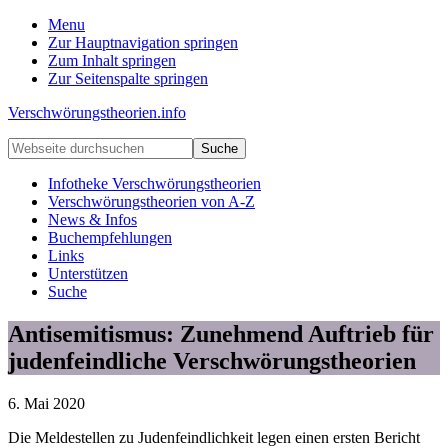
Menu
Zur Hauptnavigation springen
Zum Inhalt springen
Zur Seitenspalte springen
Verschwörungstheorien.info
Beiträge
Webseite
zu
durchsuchen
Merkmalen,
Infotheke Verschwörungstheorien
Funktionen
Verschwörungstheorien von A-Z
und
News & Infos
Risiken
Buchempfehlungen
konspirationistischen
Links
Denkens
Unterstützen
Suche
Antisemitismus: Zunehmend Auftrieb für
judenfeindliche Verschwörungstheorien
6. Mai 2020
Die Meldestellen zu Judenfeindlichkeit legen einen ersten Bericht