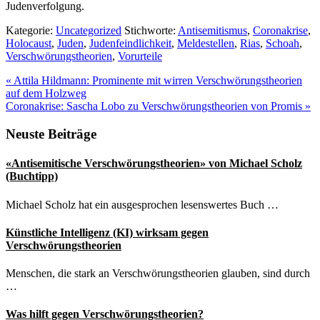
Judenverfolgung.
Kategorie:
Uncategorized
Stichworte:
Antisemitismus
,
Coronakrise
,
Holocaust
,
Juden
,
Judenfeindlichkeit
,
Meldestellen
,
Rias
,
Schoah
,
Verschwörungstheorien
,
Vorurteile
Vorheriger
«
Attila Hildmann: Prominente mit wirren Verschwörungstheorien
Beitrag:
auf dem Holzweg
Nächster
Coronakrise: Sascha Lobo zu Verschwörungstheorien von Promis
»
Beitrag:
Seitenspalte
Neuste Beiträge
«Antisemitische Verschwörungstheorien» von Michael Scholz
(Buchtipp)
Michael Scholz hat ein ausgesprochen lesenswertes Buch …
Künstliche Intelligenz (KI) wirksam gegen
Verschwörungstheorien
Menschen, die stark an Verschwörungstheorien glauben, sind durch
…
Was hilft gegen Verschwörungstheorien?