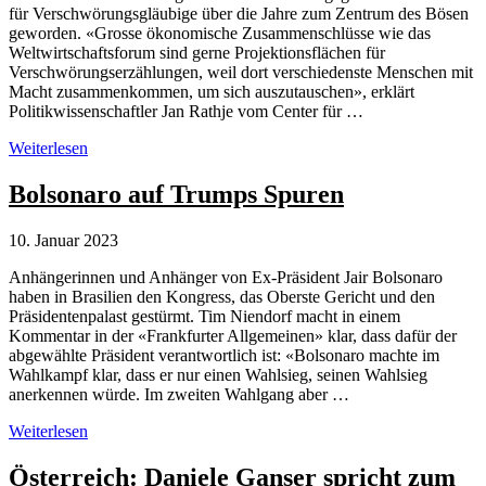
für Verschwörungsgläubige über die Jahre zum Zentrum des Bösen
geworden. «Grosse ökonomische Zusammenschlüsse wie das
Weltwirtschaftsforum sind gerne Projektionsflächen für
Verschwörungserzählungen, weil dort verschiedenste Menschen mit
Macht zusammenkommen, um sich auszutauschen», erklärt
Politikwissenschaftler Jan Rathje vom Center für …
Das
Weiterlesen
WEF
im
Bolsonaro auf Trumps Spuren
Fokus
von
10. Januar 2023
Verschwörungstheorien
Anhängerinnen und Anhänger von Ex-Präsident Jair Bolsonaro
haben in Brasilien den Kongress, das Oberste Gericht und den
Präsidentenpalast gestürmt. Tim Niendorf macht in einem
Kommentar in der «Frankfurter Allgemeinen» klar, dass dafür der
abgewählte Präsident verantwortlich ist: «Bolsonaro machte im
Wahlkampf klar, dass er nur einen Wahlsieg, seinen Wahlsieg
anerkennen würde. Im zweiten Wahlgang aber …
Bolsonaro
Weiterlesen
auf
Trumps
Österreich: Daniele Ganser spricht zum