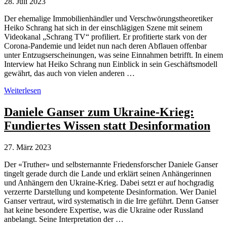
28. Juli 2023
Der ehemalige Immobilienhändler und Verschwörungstheoretiker
Heiko Schrang hat sich in der einschlägigen Szene mit seinem
Videokanal „Schrang TV“ profiliert. Er profitierte stark von der
Corona-Pandemie und leidet nun nach deren Abflauen offenbar
unter Entzugserscheinungen, was seine Einnahmen betrifft. In einem
Interview hat Heiko Schrang nun Einblick in sein Geschäftsmodell
gewährt, das auch von vielen anderen …
Verschwörungstheoretiker
Weiterlesen
Heiko
Schrang
Daniele Ganser zum Ukraine-Krieg:
verkündet
Fundiertes Wissen statt Desinformation
(ausnahmsweise)
die
Wahrheit
27. März 2023
Der «Truther» und selbsternannte Friedensforscher Daniele Ganser
tingelt gerade durch die Lande und erklärt seinen Anhängerinnen
und Anhängern den Ukraine-Krieg. Dabei setzt er auf hochgradig
verzerrte Darstellung und kompetente Desinformation. Wer Daniel
Ganser vertraut, wird systematisch in die Irre geführt. Denn Ganser
hat keine besondere Expertise, was die Ukraine oder Russland
anbelangt. Seine Interpretation der …