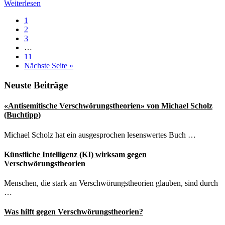
Oath
Weiterlesen
Keepers
Seite
1
–
Seite
2
Verschwörungstheoretiker
Seite
3
wegen
Weggelassene
…
Verschwörung
Zwischenseiten
Seite
11
verurteilt
aufrufen
Nächste Seite
»
Seitenspalte
Neuste Beiträge
«Antisemitische Verschwörungstheorien» von Michael Scholz
(Buchtipp)
Michael Scholz hat ein ausgesprochen lesenswertes Buch …
Künstliche Intelligenz (KI) wirksam gegen
Verschwörungstheorien
Menschen, die stark an Verschwörungstheorien glauben, sind durch
…
Was hilft gegen Verschwörungstheorien?