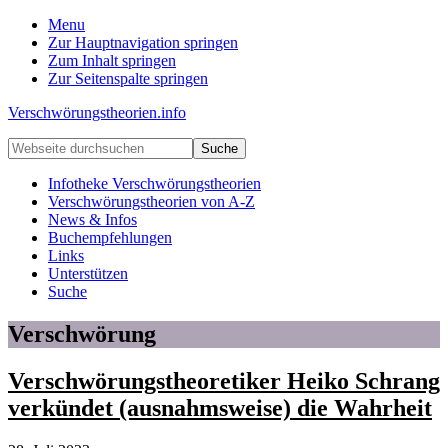
Menu
Zur Hauptnavigation springen
Zum Inhalt springen
Zur Seitenspalte springen
Verschwörungstheorien.info
Beiträge
Webseite
zu
durchsuchen
Merkmalen,
Infotheke Verschwörungstheorien
Funktionen
Verschwörungstheorien von A-Z
und
News & Infos
Risiken
Buchempfehlungen
konspirationistischen
Links
Denkens
Unterstützen
Suche
Verschwörung
Verschwörungstheoretiker Heiko Schrang
verkündet (ausnahmsweise) die Wahrheit