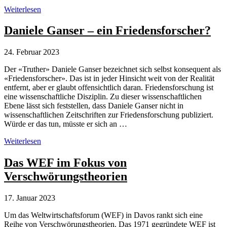
Daniele
Weiterlesen
Ganser
zum
Daniele Ganser – ein Friedensforscher?
Ukraine-
Krieg:
24. Februar 2023
Fundiertes
Wissen
Der «Truther» Daniele Ganser bezeichnet sich selbst konsequent als
statt
«Friedensforscher». Das ist in jeder Hinsicht weit von der Realität
Desinformation
entfernt, aber er glaubt offensichtlich daran. Friedensforschung ist
eine wissenschaftliche Disziplin. Zu dieser wissenschaftlichen
Ebene lässt sich feststellen, dass Daniele Ganser nicht in
wissenschaftlichen Zeitschriften zur Friedensforschung publiziert.
Würde er das tun, müsste er sich an …
Daniele
Weiterlesen
Ganser
–
Das WEF im Fokus von
ein
Verschwörungstheorien
Friedensforscher?
17. Januar 2023
Um das Weltwirtschaftsforum (WEF) in Davos rankt sich eine
Reihe von Verschwörungstheorien. Das 1971 gegründete WEF ist