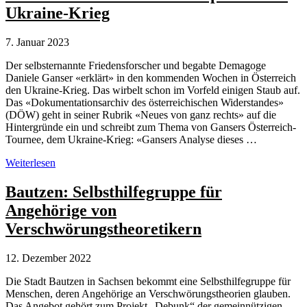
Spuren
Ukraine-Krieg
7. Januar 2023
Der selbsternannte Friedensforscher und begabte Demagoge
Daniele Ganser «erklärt» in den kommenden Wochen in Österreich
den Ukraine-Krieg. Das wirbelt schon im Vorfeld einigen Staub auf.
Das «Dokumentationsarchiv des österreichischen Widerstandes»
(DÖW) geht in seiner Rubrik «Neues von ganz rechts» auf die
Hintergründe ein und schreibt zum Thema von Gansers Österreich-
Tournee, dem Ukraine-Krieg: «Gansers Analyse dieses …
Österreich:
Weiterlesen
Daniele
Ganser
Bautzen: Selbsthilfegruppe für
spricht
Angehörige von
zum
Ukraine-
Verschwörungstheoretikern
Krieg
12. Dezember 2022
Die Stadt Bautzen in Sachsen bekommt eine Selbsthilfegruppe für
Menschen, deren Angehörige an Verschwörungstheorien glauben.
Das Angebot gehört zum Projekt „Debunk“ der gemeinnützigen