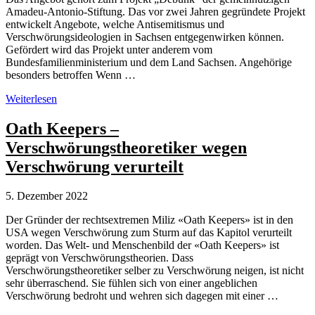
Amadeu-Antonio-Stiftung. Das vor zwei Jahren gegründete Projekt
entwickelt Angebote, welche Antisemitismus und
Verschwörungsideologien in Sachsen entgegenwirken können.
Gefördert wird das Projekt unter anderem vom
Bundesfamilienministerium und dem Land Sachsen. Angehörige
besonders betroffen Wenn …
Bautzen:
Weiterlesen
Selbsthilfegruppe
für
Oath Keepers –
Angehörige
Verschwörungstheoretiker wegen
von
Verschwörungstheoretikern
Verschwörung verurteilt
5. Dezember 2022
Der Gründer der rechtsextremen Miliz «Oath Keepers» ist in den
USA wegen Verschwörung zum Sturm auf das Kapitol verurteilt
worden. Das Welt- und Menschenbild der «Oath Keepers» ist
geprägt von Verschwörungstheorien. Dass
Verschwörungstheoretiker selber zu Verschwörung neigen, ist nicht
sehr überraschend. Sie fühlen sich von einer angeblichen
Verschwörung bedroht und wehren sich dagegen mit einer …