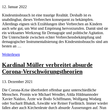
lenken
davon
12. Januar 2022
ab
Kindesmissbrauch ist eine traurige Realität. Deshalb ist es
unabdingbar, dieses Verbrechen konsequent zu bekämpfen.
Allerdings eignen sich Erzählungen über Verbrechen an Kindern
auch sehr gut, um Wut und Empörung hervorzurufen. Damit sind sie
ein wirksames Werkzeug für Demagogie und politische Agitation.
Die Unterschiede zwischen echter Verbrechensbekämpfung und
demagogischer Instrumentalisierung des Kindesmissbrauchs sind am
besten an …
Ermittler
Weiterlesen
decken
Kindesmissbrauch
Kardinal Müller verbreitet absurde
auf
Corona-Verschwörungstheorien
–
nicht
Verschwörungstheoretiker
13. Dezember 2021
Die Corona-Krise überfordert offenbar ganz unterschiedliche
Menschen. Promis wie Michael Wendler, Attila Hildmannoder
Xavier Naidoo, Ärzte wie Bodo Schiffmann, Wolfgang Wodarg
oder Sucharit Bhakdi, Anwälte wie Reiner Fuellmich. Immer wieder
fallen aber auch Kirchenleute durch absurde Äusserungen auf. Nun