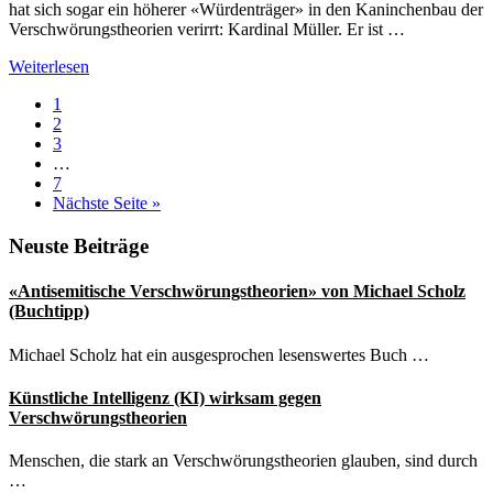
hat sich sogar ein höherer «Würdenträger» in den Kaninchenbau der
Verschwörungstheorien verirrt: Kardinal Müller. Er ist …
Kardinal
Weiterlesen
Müller
Seite
1
verbreitet
Seite
2
absurde
Seite
3
Corona-
Weggelassene
…
Verschwörungstheorien
Zwischenseiten
Seite
7
aufrufen
Nächste Seite
»
Seitenspalte
Neuste Beiträge
«Antisemitische Verschwörungstheorien» von Michael Scholz
(Buchtipp)
Michael Scholz hat ein ausgesprochen lesenswertes Buch …
Künstliche Intelligenz (KI) wirksam gegen
Verschwörungstheorien
Menschen, die stark an Verschwörungstheorien glauben, sind durch
…