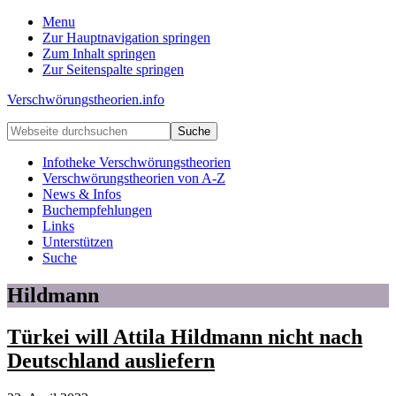
Menu
Zur Hauptnavigation springen
Zum Inhalt springen
Zur Seitenspalte springen
Verschwörungstheorien.info
Beiträge
Webseite
zu
durchsuchen
Merkmalen,
Infotheke Verschwörungstheorien
Funktionen
Verschwörungstheorien von A-Z
und
News & Infos
Risiken
Buchempfehlungen
konspirationistischen
Links
Denkens
Unterstützen
Suche
Hildmann
Türkei will Attila Hildmann nicht nach
Deutschland ausliefern