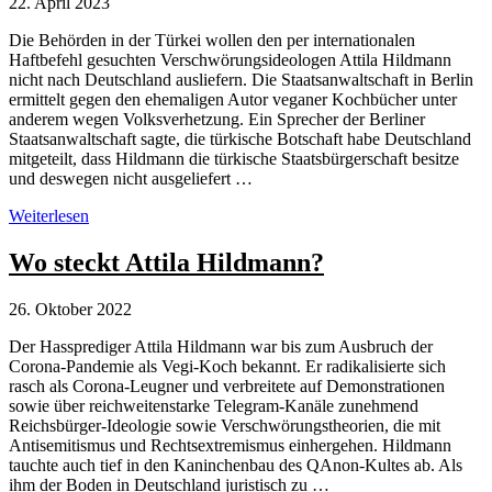
22. April 2023
Die Behörden in der Türkei wollen den per internationalen
Haftbefehl gesuchten Verschwörungsideologen Attila Hildmann
nicht nach Deutschland ausliefern. Die Staatsanwaltschaft in Berlin
ermittelt gegen den ehemaligen Autor veganer Kochbücher unter
anderem wegen Volksverhetzung. Ein Sprecher der Berliner
Staatsanwaltschaft sagte, die türkische Botschaft habe Deutschland
mitgeteilt, dass Hildmann die türkische Staatsbürgerschaft besitze
und deswegen nicht ausgeliefert …
Türkei
Weiterlesen
will
Attila
Wo steckt Attila Hildmann?
Hildmann
nicht
26. Oktober 2022
nach
Deutschland
Der Hassprediger Attila Hildmann war bis zum Ausbruch der
ausliefern
Corona-Pandemie als Vegi-Koch bekannt. Er radikalisierte sich
rasch als Corona-Leugner und verbreitete auf Demonstrationen
sowie über reichweitenstarke Telegram-Kanäle zunehmend
Reichsbürger-Ideologie sowie Verschwörungstheorien, die mit
Antisemitismus und Rechtsextremismus einhergehen. Hildmann
tauchte auch tief in den Kaninchenbau des QAnon-Kultes ab. Als
ihm der Boden in Deutschland juristisch zu …