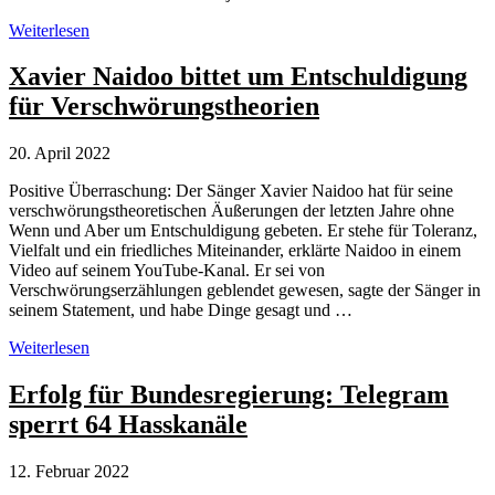
Wo
Weiterlesen
steckt
Attila
Xavier Naidoo bittet um Entschuldigung
Hildmann?
für Verschwörungstheorien
20. April 2022
Positive Überraschung: Der Sänger Xavier Naidoo hat für seine
verschwörungstheoretischen Äußerungen der letzten Jahre ohne
Wenn und Aber um Entschuldigung gebeten. Er stehe für Toleranz,
Vielfalt und ein friedliches Miteinander, erklärte Naidoo in einem
Video auf seinem YouTube-Kanal. Er sei von
Verschwörungserzählungen geblendet gewesen, sagte der Sänger in
seinem Statement, und habe Dinge gesagt und …
Xavier
Weiterlesen
Naidoo
bittet
Erfolg für Bundesregierung: Telegram
um
sperrt 64 Hasskanäle
Entschuldigung
für
Verschwörungstheorien
12. Februar 2022