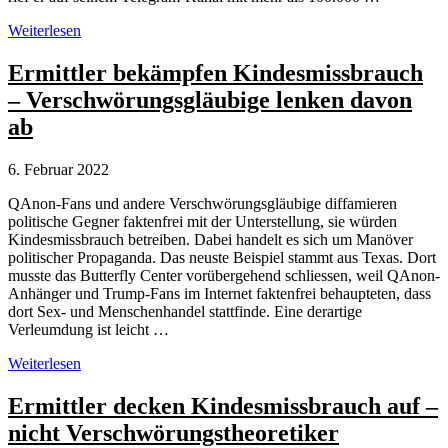
Radikalisierungsbeschleuniger
Weiterlesen
Telegram
sperrt
Ermittler bekämpfen Kindesmissbrauch
Attila
– Verschwörungsgläubige lenken davon
Hildmann
ab
6. Februar 2022
QAnon-Fans und andere Verschwörungsgläubige diffamieren
politische Gegner faktenfrei mit der Unterstellung, sie würden
Kindesmissbrauch betreiben. Dabei handelt es sich um Manöver
politischer Propaganda. Das neuste Beispiel stammt aus Texas. Dort
musste das Butterfly Center vorübergehend schliessen, weil QAnon-
Anhänger und Trump-Fans im Internet faktenfrei behaupteten, dass
dort Sex- und Menschenhandel stattfinde. Eine derartige
Verleumdung ist leicht …
Ermittler
Weiterlesen
bekämpfen
Kindesmissbrauch
Ermittler decken Kindesmissbrauch auf –
–
nicht Verschwörungstheoretiker
Verschwörungsgläubige