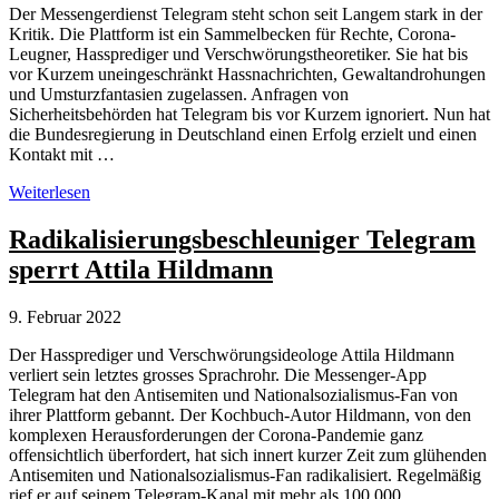
Der Messengerdienst Telegram steht schon seit Langem stark in der
Kritik. Die Plattform ist ein Sammelbecken für Rechte, Corona-
Leugner, Hassprediger und Verschwörungstheoretiker. Sie hat bis
vor Kurzem uneingeschränkt Hassnachrichten, Gewaltandrohungen
und Umsturzfantasien zugelassen. Anfragen von
Sicherheitsbehörden hat Telegram bis vor Kurzem ignoriert. Nun hat
die Bundesregierung in Deutschland einen Erfolg erzielt und einen
Kontakt mit …
Erfolg
Weiterlesen
für
Bundesregierung:
Radikalisierungsbeschleuniger Telegram
Telegram
sperrt Attila Hildmann
sperrt
64
Hasskanäle
9. Februar 2022
Der Hassprediger und Verschwörungsideologe Attila Hildmann
verliert sein letztes grosses Sprachrohr. Die Messenger-App
Telegram hat den Antisemiten und Nationalsozialismus-Fan von
ihrer Plattform gebannt. Der Kochbuch-Autor Hildmann, von den
komplexen Herausforderungen der Corona-Pandemie ganz
offensichtlich überfordert, hat sich innert kurzer Zeit zum glühenden
Antisemiten und Nationalsozialismus-Fan radikalisiert. Regelmäßig
rief er auf seinem Telegram-Kanal mit mehr als 100.000 …