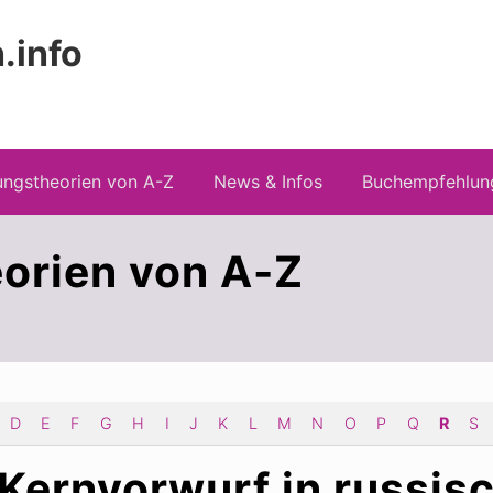
.info
 Risiken konspirationistischen Denkens
ngstheorien von A-Z
News & Infos
Buchempfehlun
orien von A-Z
D
E
F
G
H
I
J
K
L
M
N
O
P
Q
R
S
 Kernvorwurf in russis