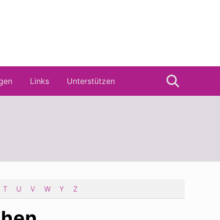
gen
Links
Unterstützen
Suche
T
U
V
W
Y
Z
chen